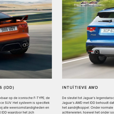
 (IDD)
INTUÏTIEVE AWD
kbaar op de iconische F-TYPE, de
De sleutel tot Jaguar's legendaris
ce SUV. Het systeem is specifiek
Jaguar's AWD met IDD behoudt dat
 bij alle weersomstandigheden en
het aandrijfkoppel. Onder normal
 IDD waardoor het zich
achterwielen, hoewel het onder s