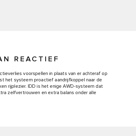
AN REACTIEF
tieverlies voorspellen in plaats van er achteraf op
st het systeem proactief aandrijfkoppel naar de
en rijplezier. IDD is het enige AWD-systeem dat
 extra zelfvertrouwen en extra balans onder alle