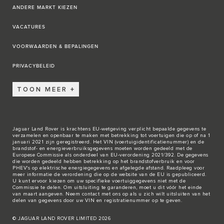
ANDERE MARKT KIEZEN
VACATURES
VOORWAARDEN & BEPALINGEN
PRIVACYBELEID
TOON MEER
Jaguar Land Rover is krachtens EU-wetgeving verplicht bepaalde gegevens te
verzamelen en openbaar te maken met betrekking tot voertuigen die op of na 1
januari 2021 zijn geregistreerd. Het VIN (voertuigidentificatienummer) en de
brandstof- en energieverbruiksgegevens moeten worden gedeeld met de
Europese Commissie als onderdeel van EU-verordening 2021/392. De gegevens
die worden gedeeld hebben betrekking op het brandstofverbruik en voor
PHEV's op elektrische energiegegevens en afgelegde afstand. Raadpleeg voor
meer informatie de verordening die op de
website van de EU
is gepubliceerd.
U kunt ervoor kiezen om uw specifieke voertuiggegevens niet met de
Commissie te delen. Om uitsluiting te garanderen, moet u dit vóór het einde
van maart aangeven. Neem
contact met ons
op als u zich wilt uitsluiten van het
delen van gegevens door uw VIN en registratienummer op te geven.
© JAGUAR LAND ROVER LIMITED 2026