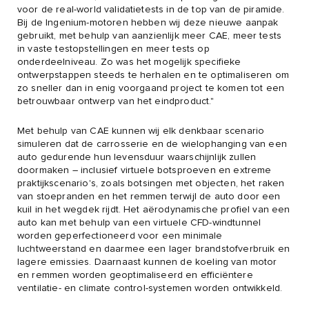
voor de real-world validatietests in de top van de piramide.
Bij de Ingenium-motoren hebben wij deze nieuwe aanpak
gebruikt, met behulp van aanzienlijk meer CAE, meer tests
in vaste testopstellingen en meer tests op
onderdeelniveau. Zo was het mogelijk specifieke
ontwerpstappen steeds te herhalen en te optimaliseren om
zo sneller dan in enig voorgaand project te komen tot een
betrouwbaar ontwerp van het eindproduct."
Met behulp van CAE kunnen wij elk denkbaar scenario
simuleren dat de carrosserie en de wielophanging van een
auto gedurende hun levensduur waarschijnlijk zullen
doormaken – inclusief virtuele botsproeven en extreme
praktijkscenario's, zoals botsingen met objecten, het raken
van stoepranden en het remmen terwijl de auto door een
kuil in het wegdek rijdt. Het aërodynamische profiel van een
auto kan met behulp van een virtuele CFD-windtunnel
worden geperfectioneerd voor een minimale
luchtweerstand en daarmee een lager brandstofverbruik en
lagere emissies. Daarnaast kunnen de koeling van motor
en remmen worden geoptimaliseerd en efficiëntere
ventilatie- en climate control-systemen worden ontwikkeld.