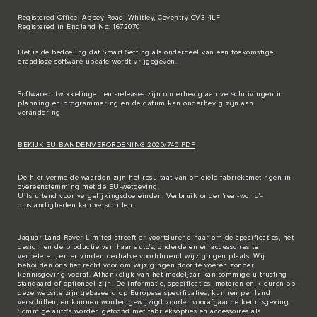
Registered Office: Abbey Road, Whitley, Coventry CV3 4LF
Registered in England No: 1672070
Het is de bedoeling dat Smart Setting als onderdeel van een toekomstige
draadloze software-update wordt vrijgegeven.
Softwareontwikkelingen en -releases zijn onderhevig aan verschuivingen in
planning en programmering en de datum kan onderhevig zijn aan
verandering.
BEKIJK EU BANDENVERORDENING 2020/740 PDF
De hier vermelde waarden zijn het resultaat van officiële fabrieksmetingen in
overeenstemming met de EU-wetgeving.
Uitsluitend voor vergelijkingsdoeleinden. Verbruik onder 'real-world'-
omstandigheden kan verschillen.
Jaguar Land Rover Limited streeft er voortdurend naar om de specificaties, het
design en de productie van haar auto's, onderdelen en accessoires te
verbeteren, en er vinden derhalve voortdurend wijzigingen plaats. Wij
behouden ons het recht voor om wijzigingen door te voeren zonder
kennisgeving vooraf. Afhankelijk van het modeljaar kan sommige uitrusting
standaard of optioneel zijn. De informatie, specificaties, motoren en kleuren op
deze website zijn gebaseerd op Europese specificaties, kunnen per land
verschillen, en kunnen worden gewijzigd zonder voorafgaande kennisgeving.
Sommige auto's worden getoond met fabrieksopties en accessoires als