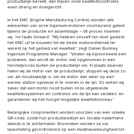
productielijn bereikt, dan blijven onze kwaliteitscontroles
even streng en doelgericht.
In het EMC (Engine Manufacturing Centre) worden alle
elementen van onze Ingenium-motoren voortdurend getest
tijdens de productie en assemblage – dit proces noemen
wij: ‘no faults forward’. "Wij hebben onszelf ten doel gesteld
het EMC uit te bouwen tot de beste motorenfabriek ter
wereld op het gebied van kwaliteit," zegt Daniel Buckley,
Ingenium Programme Manager. "Vinden wij bijvoorbeeld een
probleem, dan wordt de motor niet opgenomen in een
herstelproces buiten de productielijn om. In plaats daarvan
halen wij de motor van de productielijn, strippen wij deze zo
ver als noodzakelijk is, om de motor dan weer op een
eerder station opnieuw in te voeren in de lijn. Zo weten wij
zeker dat een motor nooit buiten onze uitgebreide
kwaliteitssystemen en controles om de lijn kan verlaten, en
garanderen wij het hoogst mogelijke kwaliteitsniveau."
Belangrijke componenten worden voorzien van een unieke
QR-code, zodat hun productiedatum en -locatie naderhand
steeds is te achterhalen. Bovendien worden ze via
lasermeting gecontroleerd op een maatnauwkeurigheid tot