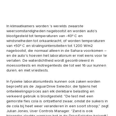
In klimaatkamers worden 's werelds zwaarste
weersomstandigheden nagebootst en worden auto's
blootgesteld tot temperaturen van -40º C en
windsnelheden tot orkaankracht, of worden temperaturen
van +50º C en stralingsintensiteiten tot 1.200 W/m2
nagebootst, die normaal alleen in de Sahara voorkomen –
en de auto's hoeven het laboratorium er niet eens voor te
verlaten. De waterdichtheid wordt gecontroleerd in
moessontests en motregentests die tot wel 16 uur kunnen
duren, en met vriestests.
In fysieke laboratoriumtests kunnen ook zaken worden
beproefd als de JaguarDrive Selector, die tijdens het
ontwikkelingsproces aan elk denkbare belasting en
verkeerd gebruik is blootgesteld. "De test met een
gemorste fles cola is ontzettend zwaar, omdat de suikers in
de cola bij heet weer veranderen in een soort stroop," zegt
Julian Jones, User Controls Manager. "Zand is ook
bijzonder slechts wanneer het in de DriveSelector belandt."