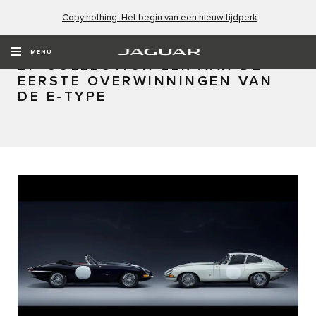
Copy nothing. Het begin van een nieuw tijdperk
JAGUAR CLASSIC BETUIGT MET
DE E-TYPE
MENU
ZP COLLECTION EER AAN DE
EERSTE OVERWINNINGEN VAN
DE E-TYPE