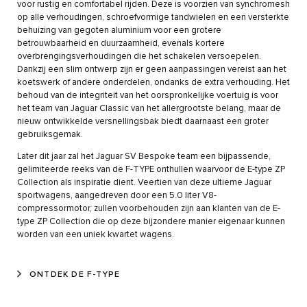
voor rustig en comfortabel rijden. Deze is voorzien van synchromesh
op alle verhoudingen, schroefvormige tandwielen en een versterkte
behuizing van gegoten aluminium voor een grotere
betrouwbaarheid en duurzaamheid, evenals kortere
overbrengingsverhoudingen die het schakelen versoepelen.
Dankzij een slim ontwerp zijn er geen aanpassingen vereist aan het
koetswerk of andere onderdelen, ondanks de extra verhouding. Het
behoud van de integriteit van het oorspronkelijke voertuig is voor
het team van Jaguar Classic van het allergrootste belang, maar de
nieuw ontwikkelde versnellingsbak biedt daarnaast een groter
gebruiksgemak.
Later dit jaar zal het Jaguar SV Bespoke team een bijpassende,
gelimiteerde reeks van de F-TYPE onthullen waarvoor de E-type ZP
Collection als inspiratie dient. Veertien van deze ultieme Jaguar
sportwagens, aangedreven door een 5.0 liter V8-
compressormotor, zullen voorbehouden zijn aan klanten van de E-
type ZP Collection die op deze bijzondere manier eigenaar kunnen
worden van een uniek kwartet wagens.
ONTDEK DE F-TYPE