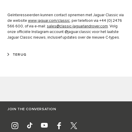
Geïnteresseerden kunnen contact opnemen met Jaguar Classic via
de website
www.jaguar.com/classic
, per telefoon via +44 (0) 2476
566 600, of via e-mail:
sales@classic-laguarlandrover.com
. Volg
onze officiële Instagram-account @jaguar.classic voor het laatste
Jaguar Classic nieuws, inclusief updates over de nieuwe C-types.
TERUG
JOIN THE CONVERSATION