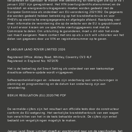
verzamelen en openbaar te maken met betrekking tot voertuigen die op of na 1
januari 2021 zijn geregistreerd. Het VIN (voertuigidentificatienummer) en de
brandstof- en energieverbruiksgegevens moeten worden gedeeld met de
Europese Commissie als onderdeel van EU-verordening 2021/392. De gegevens
die worden gedeeld hebben betrekking op het brandstofverbruik en voor
PHEV's op elektrische energiegegevens en afgelegde afstand. Raadpleeg voor
meer informatie de verordening die op de
website van de EU
is gepubliceerd.
U kunt ervoor kiezen om uw specifieke voertuiggegevens niet met de
Commissie te delen. Om uitsluiting te garanderen, moet u dit vóór het einde
van maart aangeven. Neem
contact met ons
op als u zich wilt uitsluiten van het
delen van gegevens door uw VIN en registratienummer op te geven.
© JAGUAR LAND ROVER LIMITED 2026
Registered Office: Abbey Road, Whitley, Coventry CV3 4LF
Registered in England No: 1672070
Het is de bedoeling dat Smart Setting als onderdeel van een toekomstige
draadloze software-update wordt vrijgegeven.
Softwareontwikkelingen en -releases zijn onderhevig aan verschuivingen in
planning en programmering en de datum kan onderhevig zijn aan
verandering.
BEKIJK REGULATION (EU) 2020/740 PDF
De vermelde cijfers zijn het resultaat van officiële tests door de constructeur
conform de EU-wetgeving. Het werkelijke brandstofverbruik van een wagen
kan verschillen van het in de tests behaalde verbruik. De cijfers zijn enkel
bedoeld om vergelijkingen mogelijk te maken.
Jaguar Land Rover Limited streeft er voortdurend naar om de specificaties, het