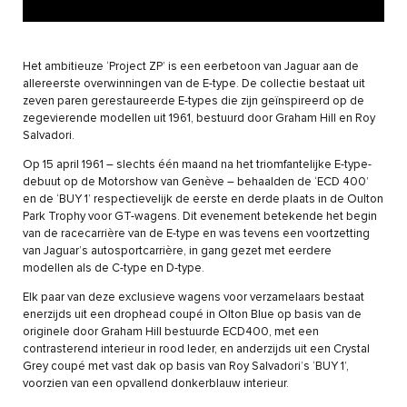
Het ambitieuze ‘Project ZP’ is een eerbetoon van Jaguar aan de
allereerste overwinningen van de E-type. De collectie bestaat uit
zeven paren gerestaureerde E-types die zijn geïnspireerd op de
zegevierende modellen uit 1961, bestuurd door Graham Hill en Roy
Salvadori.
Op 15 april 1961 – slechts één maand na het triomfantelijke E-type-
debuut op de Motorshow van Genève – behaalden de ‘ECD 400’
en de ‘BUY 1’ respectievelijk de eerste en derde plaats in de Oulton
Park Trophy voor GT-wagens. Dit evenement betekende het begin
van de racecarrière van de E-type en was tevens een voortzetting
van Jaguar’s autosportcarrière, in gang gezet met eerdere
modellen als de C-type en D-type.
Elk paar van deze exclusieve wagens voor verzamelaars bestaat
enerzijds uit een drophead coupé in Olton Blue op basis van de
originele door Graham Hill bestuurde ECD400, met een
contrasterend interieur in rood leder, en anderzijds uit een Crystal
Grey coupé met vast dak op basis van Roy Salvadori’s ‘BUY 1’,
voorzien van een opvallend donkerblauw interieur.