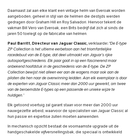
Daarnaast zal aan elke klant een vintage helm van Everoak worden
aangeboden, geheel in stijl van de helmen die destijds werden
gedragen door Graham Hill en Roy Salvadori. Hiervoor tekent de
vakman Bill Vero van Everoak, een Brits bedrijf dat zich al sinds de
jaren 50 toelegt op de fabricatie van helmen.
Paul Barritt, Directeur van Jaguar Classic,
verklaarde
:
"De E-type
ZP Collection is het ultieme eerbetoon aan het triomfantelijke
racedebuut van de E-type, dat deel uitmaakt van Jaguar’s rijke
autosportgeschiedenis. Elk paar gaat in op een fascinerend maar
onbekend hoofdstuk in de geschiedenis van de E-type. De ZP
Collection bewijst niet alleen eer aan de wagens maar ook aan de
piloten die hen naar de overwinning leidden. Aan elk exemplaar is door
de experten van Jaguar Classic meer dan 2000 uur gewerkt, om twee
van de beroemdste E-types op een passende en unieke wijze te
huldigen.
”
Elk getoond voertuig zal garant staan voor meer dan 2000 uur
nauwgezette arbeid, waarvoor de specialisten van Jaguar Classic al
hun passie en expertise zullen moeten aanwenden.
In mechanisch opzicht bestaat de voornaamste upgrade uit de
handgeschakelde vijfversnellingsbak, die speciaal is ontwikkeld