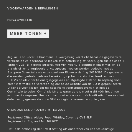
VOORWAARDEN & BEPALINGEN
PRIVACYBELEID
MEER TONEN
Jaguar Land Rover is krachtens EU-wetgeving verplicht bepaalde gegevens te
verzamelen en openbaar te maken met betrekking tot voertuigen die op of na 1
januari 2021 zijn geregistreerd. Het VIN (voertuigidentificatienummer) en de
brandstof- en energieverbruiksgegevens moeten worden gedeeld met de
Europese Commissie als onderdeel van EU-verordening 2021/392. De gegevens
die worden gedeeld hebben betrekking op het brandstofverbruik en voor
PHEV's op elektrische energiegegevens en afgelegde afstand. Raadpleeg voor
meer informatie de verordening die op de
website van de EU
is gepubliceerd.
U kunt ervoor kiezen om uw specifieke voertuiggegevens niet met de
Commissie te delen. Om uitsluiting te garanderen, moet u dit vóór het einde
van maart aangeven. Neem
contact met ons
op als u zich wilt uitsluiten van het
delen van gegevens door uw VIN en registratienummer op te geven.
© JAGUAR LAND ROVER LIMITED 2026
Registered Office: Abbey Road, Whitley, Coventry CV3 4LF
Registered in England No: 1672070
Het is de bedoeling dat Smart Setting als onderdeel van een toekomstige