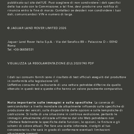
pubblicato sul
sito dell'UE
. Puoi scegliere di non condividere i dati specifici
della tua auto con la Commissione; a tal fine, devi produrre una notifica di
rinuncia entro la fine di marzo.
Contattaci se
desideri non condividere i tuoi
dati, comunicandoci VIN e numero di targa.
© JAGUAR LAND ROVER LIMITED 2026
Jaguar Land Rover Italia S.p.A. - Via del Serafico 89 – Palazzina D – 00142
Roma
Tel. +39 06658531
VISUALIZZA LA REGOLAMENTAZIONE (EU) 2020/740 PDF
I dati sui consumi forniti sono il risultato di test ufficiali eseguiti dal produttore
in conformità alla legislazione UE.
L'effettivo consumo di carburante di una vettura potrebbe differire da quello
ottenuto in questi test e queste cifre hanno un valore puramente comparativo.
Nota importante sulle immagini e sulle specifiche
. La carenza di
semiconduttori a livello mondiale sta attualmente influendo sulle specifiche di
produzione dei veicoli, sulla disponibilità delle opzioni e sulle tempistiche di
costruzione. Si tratta di una situazione in continua evoluzione, pertanto le
immagini attualmente utilizzate all'interno del sito Web potrebbero non
riflettere fedelmente le specifiche delle funzioni, le opzioni, le finiture e gli
schemi di colore attuali. Per fare una scelta informata, rivolgiti al tuo
concessionario, che sarà in grado di confermare eventuali limitazioni
attualmente presenti.