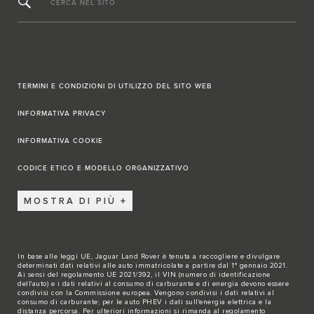
CERCA NEL SITO
TERMINI E CONDIZIONI DI UTILIZZO DEL SITO WEB
INFORMATIVA PRIVACY
INFORMATIVA COOKIE
CODICE ETICO E MODELLO ORGANIZZATIVO
MOSTRA DI PIÙ
In base alle leggi UE, Jaguar Land Rover è tenuta a raccogliere e divulgare
determinati dati relativi alle auto immatricolate a partire dal 1° gennaio 2021.
Ai sensi del regolamento UE 2021/392, il VIN (numero di identificazione
dell'auto) e i dati relativi al consumo di carburante e di energia devono essere
condivisi con la Commissione europea. Vengono condivisi i dati relativi al
consumo di carburante; per le auto PHEV i dati sull'energia elettrica e la
distanza percorsa. Per ulteriori informazioni si rimanda al regolamento