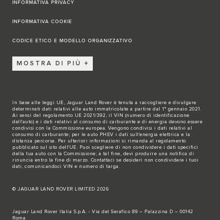
INFORMATIVA PRIVACY
INFORMATIVA COOKIE
CODICE ETICO E MODELLO ORGANIZZATIVO
MOSTRA DI PIÙ
In base alle leggi UE, Jaguar Land Rover è tenuta a raccogliere e divulgare
determinati dati relativi alle auto immatricolate a partire dal 1° gennaio 2021.
Ai sensi del regolamento UE 2021/392, il VIN (numero di identificazione
dell'auto) e i dati relativi al consumo di carburante e di energia devono essere
condivisi con la Commissione europea. Vengono condivisi i dati relativi al
consumo di carburante; per le auto PHEV i dati sull'energia elettrica e la
distanza percorsa. Per ulteriori informazioni si rimanda al regolamento
pubblicato sul
sito dell'UE
. Puoi scegliere di non condividere i dati specifici
della tua auto con la Commissione; a tal fine, devi produrre una notifica di
rinuncia entro la fine di marzo.
Contattaci se
desideri non condividere i tuoi
dati, comunicandoci VIN e numero di targa.
© JAGUAR LAND ROVER LIMITED 2026
Jaguar Land Rover Italia S.p.A. - Via del Serafico 89 – Palazzina D – 00142
Roma