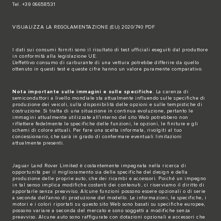
Tel. +39 06658531
VISUALIZZA LA REGOLAMENTAZIONE (EU) 2020/740 PDF
I dati sui consumi forniti sono il risultato di test ufficiali eseguiti dal produttore
in conformità alla legislazione UE.
L'effettivo consumo di carburante di una vettura potrebbe differire da quello
ottenuto in questi test e queste cifre hanno un valore puramente comparativo.
Nota importante sulle immagini e sulle specifiche
. La carenza di
semiconduttori a livello mondiale sta attualmente influendo sulle specifiche di
produzione dei veicoli, sulla disponibilità delle opzioni e sulle tempistiche di
costruzione. Si tratta di una situazione in continua evoluzione, pertanto le
immagini attualmente utilizzate all'interno del sito Web potrebbero non
riflettere fedelmente le specifiche delle funzioni, le opzioni, le finiture e gli
schemi di colore attuali. Per fare una scelta informata, rivolgiti al tuo
concessionario, che sarà in grado di confermare eventuali limitazioni
attualmente presenti.
Jaguar Land Rover Limited è costantemente impegnata nella ricerca di
opportunità per il miglioramento sia delle specifiche del design e della
produzione delle proprie auto, che dei ricambi e accessori. Poiché un impegno
in tal senso implica modifiche costanti dei contenuti, ci riserviamo il diritto di
apportarle senza preavviso. Alcune funzioni possono essere opzionali o di serie
a seconda dell'anno di produzione del modello. Le informazioni, le specifiche, i
motori e i colori riportati su questo sito Web sono basati su specifiche europee,
possono variare a seconda del mercato e sono soggetti a modifiche senza
preavviso. Alcune auto sono raffigurate con dotazioni opzionali e accessori che