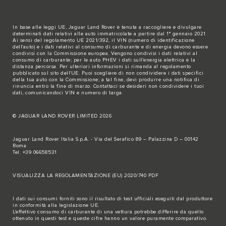
In base alle leggi UE, Jaguar Land Rover è tenuta a raccogliere e divulgare
determinati dati relativi alle auto immatricolate a partire dal 1° gennaio 2021.
Ai sensi del regolamento UE 2021/392, il VIN (numero di identificazione
dell'auto) e i dati relativi al consumo di carburante e di energia devono essere
condivisi con la Commissione europea. Vengono condivisi i dati relativi al
consumo di carburante; per le auto PHEV i dati sull'energia elettrica e la
distanza percorsa. Per ulteriori informazioni si rimanda al regolamento
pubblicato sul
sito dell'UE
. Puoi scegliere di non condividere i dati specifici
della tua auto con la Commissione; a tal fine, devi produrre una notifica di
rinuncia entro la fine di marzo.
Contattaci se
desideri non condividere i tuoi
dati, comunicandoci VIN e numero di targa.
© JAGUAR LAND ROVER LIMITED 2026
Jaguar Land Rover Italia S.p.A. - Via del Serafico 89 – Palazzina D – 00142
Roma
Tel. +39 06658531
VISUALIZZA LA REGOLAMENTAZIONE (EU) 2020/740 PDF
I dati sui consumi forniti sono il risultato di test ufficiali eseguiti dal produttore
in conformità alla legislazione UE.
L'effettivo consumo di carburante di una vettura potrebbe differire da quello
ottenuto in questi test e queste cifre hanno un valore puramente comparativo.