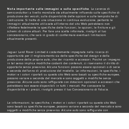
Nota importante sulle immagini e sulle specifiche
. La carenza di
semiconduttori a livello mondiale sta attualmente influendo sulle specifiche di
produzione dei veicoli, sulla disponibilità delle opzioni e sulle tempistiche di
costruzione. Si tratta di una situazione in continua evoluzione, pertanto le
immagini attualmente utilizzate all'interno del sito Web potrebbero non
riflettere fedelmente le specifiche delle funzioni, le opzioni, le finiture e gli
schemi di colore attuali. Per fare una scelta informata, rivolgiti al tuo
concessionario, che sarà in grado di confermare eventuali limitazioni
attualmente presenti.
Jaguar Land Rover Limited è costantemente impegnata nella ricerca di
opportunità per il miglioramento sia delle specifiche del design e della
produzione delle proprie auto, che dei ricambi e accessori. Poiché un impegno
in tal senso implica modifiche costanti dei contenuti, ci riserviamo il diritto di
apportarle senza preavviso. Alcune funzioni possono essere opzionali o di serie
a seconda dell'anno di produzione del modello. Le informazioni, le specifiche, i
motori e i colori riportati su questo sito Web sono basati su specifiche europee,
possono variare a seconda del mercato e sono soggetti a modifiche senza
preavviso. Alcune auto sono raffigurate con dotazioni opzionali e accessori che
potrebbero non essere disponibili in tutti i mercati. Per conoscere la
disponibilità e i prezzi, rivolgiti presso il tuo Concessionario di fiducia.
Le informazioni, le specifiche, i motori e i colori riportati su questo sito Web
sono basati su specifiche europee, possono variare a seconda del mercato e sono
soggetti a modifiche senza preavviso. Alcune auto sono raffigurate con
dotazioni opzionali e accessori aggiunti dal Concessionario che potrebbero non
essere disponibili in tutti i mercati.