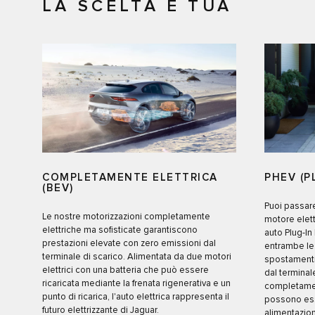
LA SCELTA È TUA
COMPLETAMENTE ELETTRICA
PHEV (P
(BEV)
Puoi passar
Le nostre motorizzazioni completamente
motore elett
elettriche ma sofisticate garantiscono
auto Plug-In
prestazioni elevate con zero emissioni dal
entrambe le 
terminale di scarico. Alimentata da due motori
spostamenti
elettrici con una batteria che può essere
dal terminal
ricaricata mediante la frenata rigenerativa e un
completament
punto di ricarica, l'auto elettrica rappresenta il
possono esse
futuro elettrizzante di Jaguar.
alimentazion