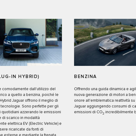
LUG-IN HYBRID)
BENZINA
e comodamente dall'utilizzo del
Offrendo una guida dinamica e agile
rico a quello a benzina, poiché le
nuova generazione di motori a benz
 Hybrid Jaguar offrono il meglio di
onore all'emblematica reattività su 
tecnologie. Sono perfette per gli
Jaguar aggiungendo consumi di ca
 quotidiani azzerando le emissioni
emissioni di CO
incredibilmente b
2
e di scarico in modalità
e elettrica EV (Electric Vehicle) e
re ricaricate da fonti di
e esterne e mediante la frenata