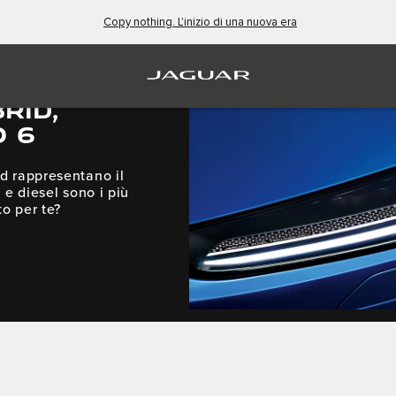
Copy nothing. L'inizio di una nuova era
RID,
O 6
id rappresentano il
 e diesel sono i più
to per te?