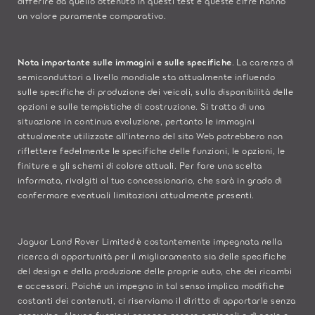
differire da quello ottenuto in questi test e queste cifre hanno
un valore puramente comparativo.
Nota importante sulle immagini e sulle specifiche
. La carenza di
semiconduttori a livello mondiale sta attualmente influendo
sulle specifiche di produzione dei veicoli, sulla disponibilità delle
opzioni e sulle tempistiche di costruzione. Si tratta di una
situazione in continua evoluzione, pertanto le immagini
attualmente utilizzate all'interno del sito Web potrebbero non
riflettere fedelmente le specifiche delle funzioni, le opzioni, le
finiture e gli schemi di colore attuali. Per fare una scelta
informata, rivolgiti al tuo concessionario, che sarà in grado di
confermare eventuali limitazioni attualmente presenti.
Jaguar Land Rover Limited è costantemente impegnata nella
ricerca di opportunità per il miglioramento sia delle specifiche
del design e della produzione delle proprie auto, che dei ricambi
e accessori. Poiché un impegno in tal senso implica modifiche
costanti dei contenuti, ci riserviamo il diritto di apportarle senza
preavviso. Alcune funzioni possono essere opzionali o di serie a