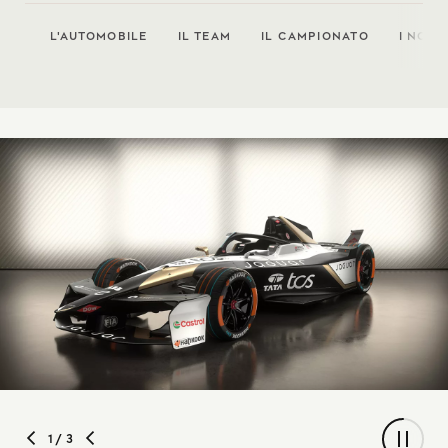
L'AUTOMOBILE
IL TEAM
IL CAMPIONATO
I NOST
1
/ 3