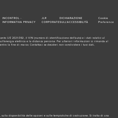
INCONTROL -
JLR
DICHIARAZIONE
Cookie
INFORMATIVA PRIVACY
CORPORATE
SULL'ACCESSIBILITÀ
Preference
nto UE 2021/392, il VIN (numero di identificazione dell'auto) e i dati relativi al
l'energia elettrica e la distanza percorsa. Per ulteriori informazioni si rimanda al
 entro la fine di marzo.
Contattaci se
desideri non condividere i tuoi dati,
sulla disponibilità delle opzioni e sulle tempistiche di costruzione. Si tratta di una