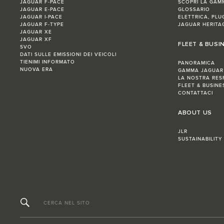
JAGUAR F-PACE
SCOPRI LA GAM
JAGUAR E-PACE
GLOSSARIO
JAGUAR I-PACE
ELETTRICA, PLU
JAGUAR F-TYPE
JAGUAR HERITA
JAGUAR XE
JAGUAR XF
FLEET & BUSI
SVO
DATI SULLE EMISSIONI DEI VEICOLI
TIENIMI INFORMATO
PANORAMICA
NUOVA ERA
GAMMA JAGUAR
LA NOSTRA RES
FLEET & BUSIN
CONTATTACI
ABOUT US
JLR
SUSTAINABILITY
CERCA NEL SITO