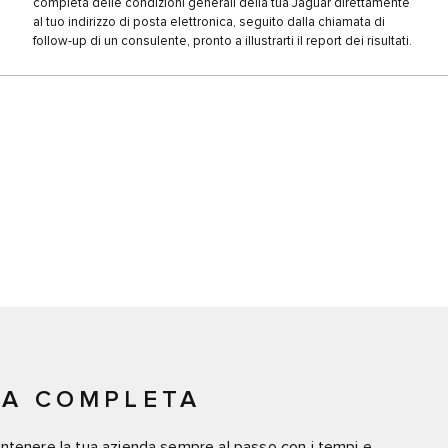
completa delle condizioni generali della tua Jaguar direttamente
al tuo indirizzo di posta elettronica, seguito dalla chiamata di
follow-up di un consulente, pronto a illustrarti il report dei risultati.
IA COMPLETA
ntenere la tua azienda sempre al passo con i tempi e