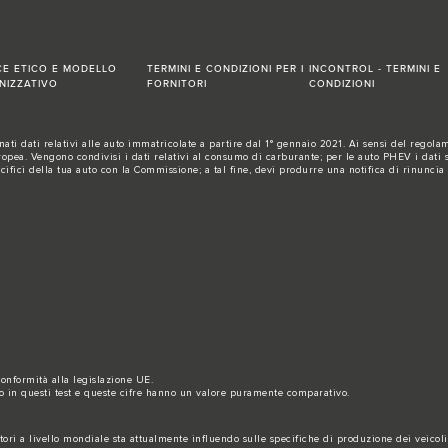
CE ETICO E MODELLO
TERMINI E CONDIZIONI PER I
INCONTROL - TERMINI E
NIZZATIVO
FORNITORI
CONDIZIONI
ti dati relativi alle auto immatricolate a partire dal 1° gennaio 2021. Ai sensi del regolame
a. Vengono condivisi i dati relativi al consumo di carburante; per le auto PHEV i dati sul
ecifici della tua auto con la Commissione; a tal fine, devi produrre una notifica di rinuncia
 conformità alla legislazione UE.
to in questi test e queste cifre hanno un valore puramente comparativo.
ori a livello mondiale sta attualmente influendo sulle specifiche di produzione dei veicoli, 