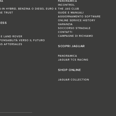
MA
PANORAMICA
INCONTROL
G-IN HYBRID, BENZINA O DIESEL EURO 6
THE JAG CLUB
GE TRUST
GUIDE E MANUALI
AGGIORNAMENTO SOFTWARE
ONLINE SERVICE HISTORY
NESS
GARANZIA
SOCCORSO STRADALE
CONTATTI
CAMPAGNE DI RICHIAMO
 E LAND ROVER
PONSABILITÀ VERSO IL FUTURO
ESS AFTERSALES
SCOPRI JAGUAR
PANORAMICA
JAGUAR TCS RACING
SHOP ONLINE
JAGUAR COLLECTION