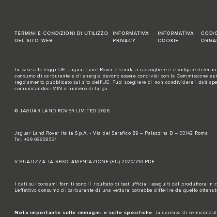
TERMINI E CONDIZIONI DI UTILIZZO
INFORMATIVA
INFORMATIVA
CODI
DEL SITO WEB
PRIVACY
COOKIE
ORGA
In base alle leggi UE, Jaguar Land Rover è tenuta a raccogliere e divulgare determina
consumo di carburante e di energia devono essere condivisi con la Commissione europe
regolamento pubblicato sul
sito dell'UE
. Puoi scegliere di non condividere i dati sp
comunicandoci VIN e numero di targa.
© JAGUAR LAND ROVER LIMITED 2026
Jaguar Land Rover Italia S.p.A. - Via del Serafico 89 – Palazzina D – 00142 Roma
Tel. +39 06658531
VISUALIZZA LA REGOLAMENTAZIONE (EU) 2020/740 PDF
I dati sui consumi forniti sono il risultato di test ufficiali eseguiti dal produttore in
L'effettivo consumo di carburante di una vettura potrebbe differire da quello ottenu
Nota importante sulle immagini e sulle specifiche
. La carenza di semicondutt