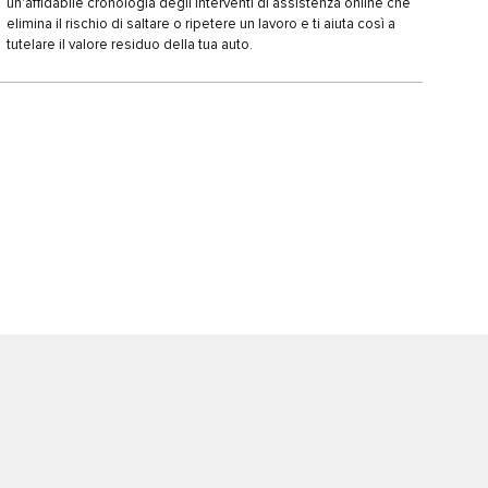
un'affidabile cronologia degli interventi di assistenza online che
elimina il rischio di saltare o ripetere un lavoro e ti aiuta così a
tutelare il valore residuo della tua auto.