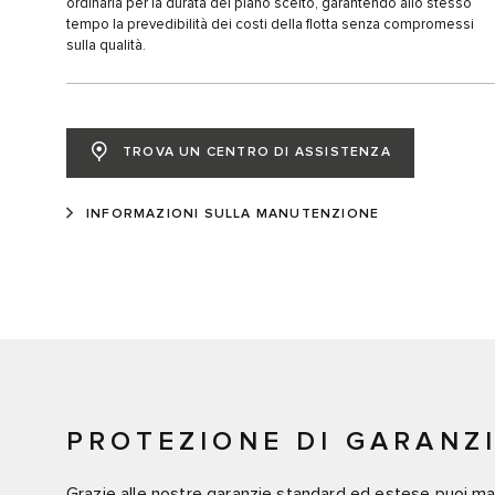
ordinaria per la durata del piano scelto, garantendo allo stesso
tempo la prevedibilità dei costi della flotta senza compromessi
sulla qualità.
TROVA UN CENTRO DI ASSISTENZA
INFORMAZIONI SULLA MANUTENZIONE
PROTEZIONE DI GARANZ
Grazie alle nostre garanzie standard ed estese puoi ma