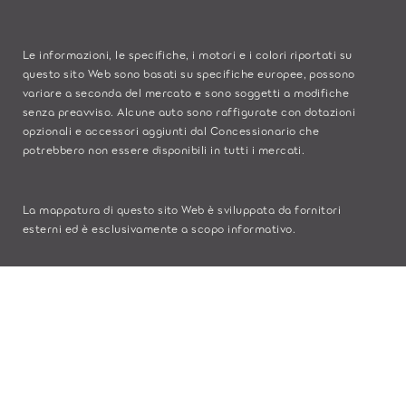
Le informazioni, le specifiche, i motori e i colori riportati su
questo sito Web sono basati su specifiche europee, possono
variare a seconda del mercato e sono soggetti a modifiche
senza preavviso. Alcune auto sono raffigurate con dotazioni
opzionali e accessori aggiunti dal Concessionario che
potrebbero non essere disponibili in tutti i mercati.
La mappatura di questo sito Web è sviluppata da fornitori
esterni ed è esclusivamente a scopo informativo.