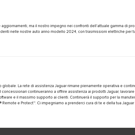
 e aggiornamenti, ma il nostro impegno nei confronti dell'attuale gamma di prod
denti nelle nostre auto anno modello 2024, con trasmissioni elettriche per tu
lo globale. La rete di assistenza Jaguar rimane pienamente operativa e continue
li. I concessionari continueranno a offrire assistenza ai prodotti Jaguar, lavorar
software e il massimo supporto ai clienti. Continuerà il supporto per la manut
® Remote e Protect™. Ci impegniamo a prenderci cura di te e della tua Jaguar 2