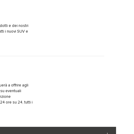
otti e dei nostri
tti i nuovi SUV e
rà a offrire agli
e su eventuali
enzione
4 ore su 24, tutti i