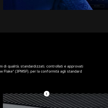
 di qualità, standardizzati, controllati e approvati
ow Flake" (3PMSF), per la conformità agli standard