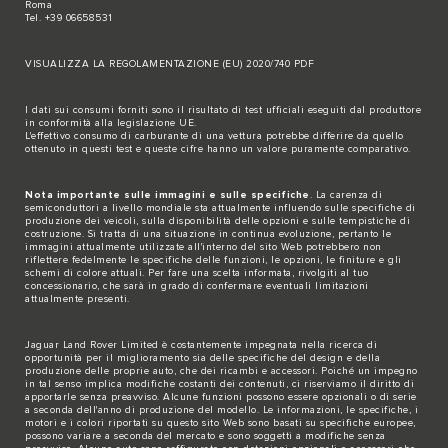
Roma
Tel. +39 06658531
VISUALIZZA LA REGOLAMENTAZIONE (EU) 2020/740 PDF
I dati sui consumi forniti sono il risultato di test ufficiali eseguiti dal produttore
in conformità alla legislazione UE.
L'effettivo consumo di carburante di una vettura potrebbe differire da quello
ottenuto in questi test e queste cifre hanno un valore puramente comparativo.
Nota importante sulle immagini e sulle specifiche
. La carenza di
semiconduttori a livello mondiale sta attualmente influendo sulle specifiche di
produzione dei veicoli, sulla disponibilità delle opzioni e sulle tempistiche di
costruzione. Si tratta di una situazione in continua evoluzione, pertanto le
immagini attualmente utilizzate all'interno del sito Web potrebbero non
riflettere fedelmente le specifiche delle funzioni, le opzioni, le finiture e gli
schemi di colore attuali. Per fare una scelta informata, rivolgiti al tuo
concessionario, che sarà in grado di confermare eventuali limitazioni
attualmente presenti.
Jaguar Land Rover Limited è costantemente impegnata nella ricerca di
opportunità per il miglioramento sia delle specifiche del design e della
produzione delle proprie auto, che dei ricambi e accessori. Poiché un impegno
in tal senso implica modifiche costanti dei contenuti, ci riserviamo il diritto di
apportarle senza preavviso. Alcune funzioni possono essere opzionali o di serie
a seconda dell'anno di produzione del modello. Le informazioni, le specifiche, i
motori e i colori riportati su questo sito Web sono basati su specifiche europee,
possono variare a seconda del mercato e sono soggetti a modifiche senza