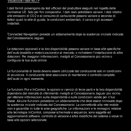
Visualizza i dati WLTP
I dati forniti provengono da test ufficiali del produttore eseguiti nel rispetto delle
normative UE. Solo per fini comparativi. I dati reali potrebbero variare. I dati relativi
alle emissioni di CO2 e al consumo di carburante possono variare a seconda di
fattori quali lo stile di guida, le condizioni ambientali, il carico e gli accessori
installati.
1
Connected Navigation prevede un abbonamento dopo la scadenza iniziale indicata
dal Concessionario Jaguar.
Le dotazioni opzionali e la loro disponibilità possono variare in base alle specifiche
dell'auto (modello e motorizzazione) e al mercato, o richiedere l'installazione di altre
dotazioni. Per maggiori informazioni, rivolgiti al Concessionario più vicino o
configura la tua auto online.
Le funzionalità di bordo devono essere utilizzate dal conducente solo in condizioni
di sicurezza. Il conducente deve assicurarsi di mantenere il controllo completo
dell'auto in ogni momento.
Le funzioni Pivi e InControl, le opzioni e i servizi di terze parti e la loro disponibilità
dipendono dal mercato di riferimento: rivolgiti al Concessionario Jaguar più vicino
per ottenere informazioni sulla disponibilità e sulle condizioni valide per il tuo
Paese. Alcune funzioni prevedono un abbonamento che deve essere rinnovato dopo
la scadenza iniziale indicata dal Concessionario. La connettività alla rete mobile
non è garantita in tutte le aree geografiche. Le informazioni e le immagini relative
alla tecnologia InControl, comprese schermate e sequenze, sono soggette ad
aggiornamenti software, controllo di versione e altre modifiche del sistema o visive in
base alle opzioni selezionate.