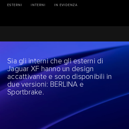
ESTERNI
INTERNI
IN EVIDENZA
Sia gli interni che gli esterni di
Jaguar XF hanno un design
accattivante e sono disponibili in
due versioni: BERLINA e
Sportbrake.