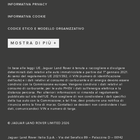
INFORMATIVA PRIVACY
INFORMATIVA COOKIE
CODICE ETICO E MODELLO ORGANIZZATIVO
MOSTRA DI PIÙ
In base alle leggi UE, Jaguar Land Rover è tenuta a raccogliere e divulgare
determinati dati relativi alle auto immatricolate a partire dal 1° gennaio 2021.
Ai sensi del regolamento UE 2021/392, il VIN (numero di identificazione
dell'auto) e i dati relativi al consumo di carburante e di energia devono essere
condivisi con la Commissione europea. Vengono condivisi i dati relativi al
consumo di carburante; per le auto PHEV i dati sull'energia elettrica e la
distanza percorsa. Per ulteriori informazioni si rimanda al regolamento
pubblicato sul
sito dell'UE
. Puoi scegliere di non condividere i dati specifici
della tua auto con la Commissione; a tal fine, devi produrre una notifica di
rinuncia entro la fine di marzo.
Contattaci se
desideri non condividere i tuoi
dati, comunicandoci VIN e numero di targa.
© JAGUAR LAND ROVER LIMITED 2026
Jaguar Land Rover Italia S.p.A. - Via del Serafico 89 – Palazzina D – 00142