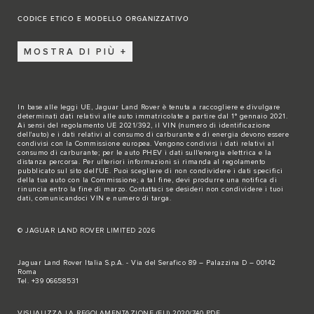
CODICE ETICO E MODELLO ORGANIZZATIVO
MOSTRA DI PIÙ
In base alle leggi UE, Jaguar Land Rover è tenuta a raccogliere e divulgare
determinati dati relativi alle auto immatricolate a partire dal 1° gennaio 2021.
Ai sensi del regolamento UE 2021/392, il VIN (numero di identificazione
dell'auto) e i dati relativi al consumo di carburante e di energia devono essere
condivisi con la Commissione europea. Vengono condivisi i dati relativi al
consumo di carburante; per le auto PHEV i dati sull'energia elettrica e la
distanza percorsa. Per ulteriori informazioni si rimanda al regolamento
pubblicato sul
sito dell'UE
. Puoi scegliere di non condividere i dati specifici
della tua auto con la Commissione; a tal fine, devi produrre una notifica di
rinuncia entro la fine di marzo.
Contattaci se
desideri non condividere i tuoi
dati, comunicandoci VIN e numero di targa.
© JAGUAR LAND ROVER LIMITED 2026
Jaguar Land Rover Italia S.p.A. - Via del Serafico 89 – Palazzina D – 00142
Roma
Tel. +39 06658531
VISUALIZZA LA REGOLAMENTAZIONE (EU) 2020/740 PDF