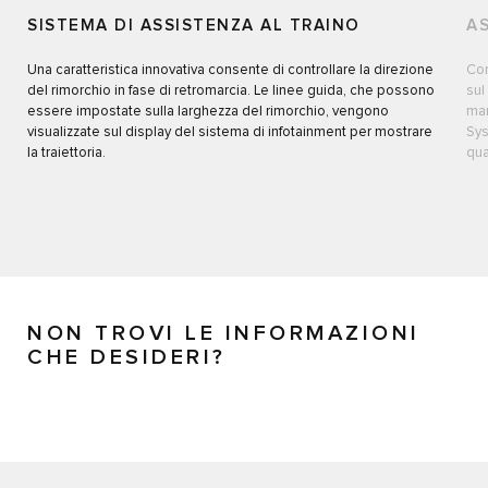
SISTEMA DI ASSISTENZA AL TRAINO
A
Una caratteristica innovativa consente di controllare la direzione
Com
del rimorchio in fase di retromarcia. Le linee guida, che possono
sul
essere impostate sulla larghezza del rimorchio, vengono
man
visualizzate sul display del sistema di infotainment per mostrare
Sys
la traiettoria.
qua
NON TROVI LE INFORMAZIONI
CHE DESIDERI?