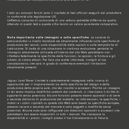
I dati sui consumi forniti sono il risultato di test ufficiali eseguiti dal produttore
in conformità alla legislazione UE.
L'effettivo consumo di carburante di una vettura potrebbe differire da quello
ottenuto in questi test e queste cifre hanno un valore puramente comparativo.
Nota importante sulle immagini e sulle specifiche
. La carenza di
semiconduttori a livello mondiale sta attualmente influendo sulle specifiche di
produzione dei veicoli, sulla disponibilità delle opzioni e sulle tempistiche di
costruzione. Si tratta di una situazione in continua evoluzione, pertanto le
immagini attualmente utilizzate all'interno del sito Web potrebbero non
riflettere fedelmente le specifiche delle funzioni, le opzioni, le finiture e gli
schemi di colore attuali. Per fare una scelta informata, rivolgiti al tuo
concessionario, che sarà in grado di confermare eventuali limitazioni
attualmente presenti.
Jaguar Land Rover Limited è costantemente impegnata nella ricerca di
opportunità per il miglioramento sia delle specifiche del design e della
produzione delle proprie auto, che dei ricambi e accessori. Poiché un impegno
in tal senso implica modifiche costanti dei contenuti, ci riserviamo il diritto di
apportarle senza preavviso. Alcune funzioni possono essere opzionali o di serie
a seconda dell'anno di produzione del modello. Le informazioni, le specifiche, i
motori e i colori riportati su questo sito Web sono basati su specifiche europee,
possono variare a seconda del mercato e sono soggetti a modifiche senza
preavviso. Alcune auto sono raffigurate con dotazioni opzionali e accessori che
potrebbero non essere disponibili in tutti i mercati. Per conoscere la
disponibilità e i prezzi, rivolgiti presso il tuo Concessionario di fiducia.