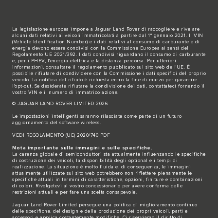
La legislazione europea impone a Jaguar Land Rover di raccogliere e rivelare
alcuni dati relativi ai veicoli immatricolati a partire dal 1° gennaio 2021. Il VIN
(Vehicle Identification Number) e i dati relativi al consumo di carburante e di
energia devono essere condivisi con la Commissione Europea ai sensi del
Regolamento UE 2021/392. I dati condivisi riguardano il consumo di carburante
e, per i PHEV, l'energia elettrica e la distanza percorsa. Per ulteriori
informazioni, consultare il regolamento pubblicato sul sito
web dell'UE
. È
possibile rifiutare di condividere con la Commissione i dati specifici del proprio
veicolo. La notifica del rifiuto è richiesta entro la fine di marzo per garantire
l'opt-out. Se desiderate rifiutare la condivisione dei dati,
contattateci
fornendo il
vostro VIN e il numero di immatricolazione.
© JAGUAR LAND ROVER LIMITED 2026
Le impostazioni intelligenti saranno rilasciate come parte di un futuro
aggiornamento del software wireless.
VEDI REGOLAMENTO (UE) 2020/740 PDF
Nota importante sulle immagini e sulle specifiche.
La carenza globale di semiconduttori sta attualmente influenzando le specifiche
di costruzione dei veicoli, la disponibilità degli optional e i tempi di
realizzazione. La situazione è molto fluida e, di conseguenza, le immagini
attualmente utilizzate sul sito web potrebbero non riflettere pienamente le
specifiche attuali in termini di caratteristiche, opzioni, finiture e combinazioni
di colori. Rivolgetevi al vostro concessionario per avere conferma delle
restrizioni attuali e per fare una scelta consapevole.
Jaguar Land Rover Limited persegue una politica di miglioramento continuo
delle specifiche, del design e della produzione dei propri veicoli, parti e
accessori e applica costantemente modifiche. Ci riserviamo il diritto di