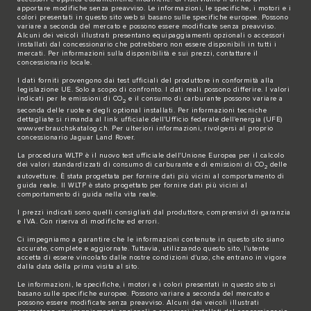
apportare modifiche senza preavviso. Le informazioni, le specifiche, i motori e i
colori presentati in questo sito web si basano sulle specifiche europee. Possono
variare a seconda del mercato e possono essere modificate senza preavviso.
Alcuni dei veicoli illustrati presentano equipaggiamenti opzionali o accessori
installati dal concessionario che potrebbero non essere disponibili in tutti i
mercati. Per informazioni sulla disponibilità e sui prezzi, contattare il
concessionario locale.
I dati forniti provengono dai test ufficiali del produttore in conformità alla
legislazione UE. Solo a scopo di confronto. I dati reali possono differire. I valori
indicati per le emissioni di CO
e il consumo di carburante possono variare a
2
seconda delle ruote e degli optional installati. Per informazioni tecniche
dettagliate si rimanda al link ufficiale dell'Ufficio federale dell'energia (UFE)
www.verbrauchskatalog.ch
. Per ulteriori informazioni, rivolgersi al proprio
concessionario Jaguar Land Rover.
La procedura WLTP è il nuovo test ufficiale dell'Unione Europea per il calcolo
dei valori standardizzati di consumo di carburante e di emissioni di CO
delle
2
autovetture. È stata progettata per fornire dati più vicini al comportamento di
guida reale. Il WLTP è stato progettato per fornire dati più vicini al
comportamento di guida nella vita reale.
I prezzi indicati sono quelli consigliati dal produttore, comprensivi di garanzia
e IVA. Con riserva di modifiche ed errori.
Ci impegniamo a garantire che le informazioni contenute in questo sito siano
accurate, complete e aggiornate. Tuttavia, utilizzando questo sito, l'utente
accetta di essere vincolato dalle nostre condizioni d'uso, che entrano in vigore
dalla data della prima visita al sito.
Le informazioni, le specifiche, i motori e i colori presentati in questo sito si
basano sulle specifiche europee. Possono variare a seconda del mercato e
possono essere modificate senza preavviso. Alcuni dei veicoli illustrati