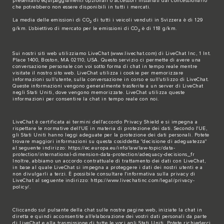
presentano equipaggiamenti opzionali o accessori installati dal concessionario
che potrebbero non essere disponibili in tutti i mercati.
La media delle emissioni di CO
di tutti i veicoli venduti in Svizzera è di 129
2
g/km. L'obiettivo di mercato per le emissioni di CO
è di 118 g/km.
2
Sui nostri siti web utilizziamo LiveChat (
www.livechat.com
) di LiveChat Inc, 1 Int.
Place 1400, Boston, MA 02110, USA. Questo servizio ci permette di avere una
conversazione personale con voi sotto forma di chat in tempo reale mentre
visitate il nostro sito web. LiveChat utilizza i cookie per memorizzare
informazioni sull'utente, sulla conversazione in corso e sull'utilizzo di LiveChat.
Queste informazioni vengono generalmente trasferite a un server di LiveChat
negli Stati Uniti, dove vengono memorizzate. LiveChat utilizza queste
informazioni per consentire la chat in tempo reale con noi.
LiveChat è certificata ai termini dell'accordo Privacy Shield e si impegna a
rispettare le normative dell'UE in materia di protezione dei dati. Secondo l'UE,
gli Stati Uniti hanno leggi adeguate per la protezione dei dati personali. Potete
trovare maggiori informazioni su questa cosiddetta "decisione di adeguatezza"
al seguente indirizzo:
https://ec.europa.eu/info/law/law-topic/data-
protection/international-dimension-data-protection/adequacy-decisions_fr
Inoltre, abbiamo un accordo contrattuale di trattamento dei dati con LiveChat,
in base al quale LiveChat si impegna a proteggere i dati dei nostri utenti e a
non divulgarli a terzi. È possibile consultare l'informativa sulla privacy di
LiveChat al seguente indirizzo:
https://www.livechatinc.com/legal/privacy-
policy/
.
Cliccando sul pulsante della chat sulle nostre pagine web, iniziate la chat in
diretta e quindi acconsentite all'elaborazione dei vostri dati personali da parte
di LiveChat e alla trasmissione di tutte le voci agli Stati Uniti. Potete richiederci