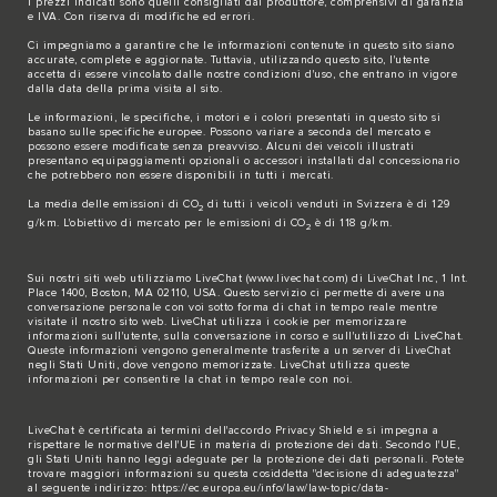
I prezzi indicati sono quelli consigliati dal produttore, comprensivi di garanzia
e IVA. Con riserva di modifiche ed errori.
Ci impegniamo a garantire che le informazioni contenute in questo sito siano
accurate, complete e aggiornate. Tuttavia, utilizzando questo sito, l'utente
accetta di essere vincolato dalle nostre condizioni d'uso, che entrano in vigore
dalla data della prima visita al sito.
Le informazioni, le specifiche, i motori e i colori presentati in questo sito si
basano sulle specifiche europee. Possono variare a seconda del mercato e
possono essere modificate senza preavviso. Alcuni dei veicoli illustrati
presentano equipaggiamenti opzionali o accessori installati dal concessionario
che potrebbero non essere disponibili in tutti i mercati.
La media delle emissioni di CO
di tutti i veicoli venduti in Svizzera è di 129
2
g/km. L'obiettivo di mercato per le emissioni di CO
è di 118 g/km.
2
Sui nostri siti web utilizziamo LiveChat (
www.livechat.com
) di LiveChat Inc, 1 Int.
Place 1400, Boston, MA 02110, USA. Questo servizio ci permette di avere una
conversazione personale con voi sotto forma di chat in tempo reale mentre
visitate il nostro sito web. LiveChat utilizza i cookie per memorizzare
informazioni sull'utente, sulla conversazione in corso e sull'utilizzo di LiveChat.
Queste informazioni vengono generalmente trasferite a un server di LiveChat
negli Stati Uniti, dove vengono memorizzate. LiveChat utilizza queste
informazioni per consentire la chat in tempo reale con noi.
LiveChat è certificata ai termini dell'accordo Privacy Shield e si impegna a
rispettare le normative dell'UE in materia di protezione dei dati. Secondo l'UE,
gli Stati Uniti hanno leggi adeguate per la protezione dei dati personali. Potete
trovare maggiori informazioni su questa cosiddetta "decisione di adeguatezza"
al seguente indirizzo:
https://ec.europa.eu/info/law/law-topic/data-