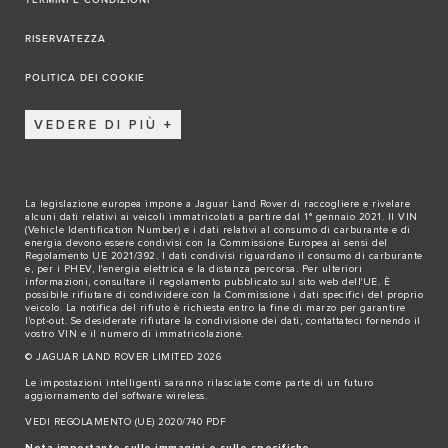
TERMINI E CONDIZIONI
RISERVATEZZA
POLITICA DEI COOKIE
VEDERE DI PIÙ
La legislazione europea impone a Jaguar Land Rover di raccogliere e rivelare
alcuni dati relativi ai veicoli immatricolati a partire dal 1° gennaio 2021. Il VIN
(Vehicle Identification Number) e i dati relativi al consumo di carburante e di
energia devono essere condivisi con la Commissione Europea ai sensi del
Regolamento UE 2021/392. I dati condivisi riguardano il consumo di carburante
e, per i PHEV, l'energia elettrica e la distanza percorsa. Per ulteriori
informazioni, consultare il regolamento pubblicato sul sito
web dell'UE
. È
possibile rifiutare di condividere con la Commissione i dati specifici del proprio
veicolo. La notifica del rifiuto è richiesta entro la fine di marzo per garantire
l'opt-out. Se desiderate rifiutare la condivisione dei dati,
contattateci
fornendo il
vostro VIN e il numero di immatricolazione.
© JAGUAR LAND ROVER LIMITED 2026
Le impostazioni intelligenti saranno rilasciate come parte di un futuro
aggiornamento del software wireless.
VEDI REGOLAMENTO (UE) 2020/740 PDF