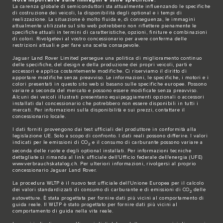
Nota importante sulle immagini e sulle specifiche.
La carenza globale di semiconduttori sta attualmente influenzando le specifiche
di costruzione dei veicoli, la disponibilità degli optional e i tempi di
realizzazione. La situazione è molto fluida e, di conseguenza, le immagini
attualmente utilizzate sul sito web potrebbero non riflettere pienamente le
specifiche attuali in termini di caratteristiche, opzioni, finiture e combinazioni
di colori. Rivolgetevi al vostro concessionario per avere conferma delle
restrizioni attuali e per fare una scelta consapevole.
Jaguar Land Rover Limited persegue una politica di miglioramento continuo
delle specifiche, del design e della produzione dei propri veicoli, parti e
accessori e applica costantemente modifiche. Ci riserviamo il diritto di
apportare modifiche senza preavviso. Le informazioni, le specifiche, i motori e i
colori presentati in questo sito web si basano sulle specifiche europee. Possono
variare a seconda del mercato e possono essere modificate senza preavviso.
Alcuni dei veicoli illustrati presentano equipaggiamenti opzionali o accessori
installati dal concessionario che potrebbero non essere disponibili in tutti i
mercati. Per informazioni sulla disponibilità e sui prezzi, contattare il
concessionario locale.
I dati forniti provengono dai test ufficiali del produttore in conformità alla
legislazione UE. Solo a scopo di confronto. I dati reali possono differire. I valori
indicati per le emissioni di CO
e il consumo di carburante possono variare a
2
seconda delle ruote e degli optional installati. Per informazioni tecniche
dettagliate si rimanda al link ufficiale dell'Ufficio federale dell'energia (UFE)
www.verbrauchskatalog.ch
. Per ulteriori informazioni, rivolgersi al proprio
concessionario Jaguar Land Rover.
La procedura WLTP è il nuovo test ufficiale dell'Unione Europea per il calcolo
dei valori standardizzati di consumo di carburante e di emissioni di CO
delle
2
autovetture. È stata progettata per fornire dati più vicini al comportamento di
guida reale. Il WLTP è stato progettato per fornire dati più vicini al
comportamento di guida nella vita reale.