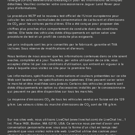
l'énergie (OFEN)
www.verbrauchskatalog.ch
pour les informations techniques
détaillées. Veuillez contacter votre concessionnaire Jaguar Land Rover pour
plus d'informations.
La procédure WLTP est le nouveau test officiel de l'Union européenne pour
calculer les valeurs normalisées de consommation de carburant et d'émissions
de CO
pour les voitures particulières. Elle a été conçue pour proposer des
2
chiffres plus proches d'un comportement de conduite dans des conditions
réelles. Elle teste des véhicules dotés d'équipements en option selon une
procédure de test et un profil de conduite plus exigeants.
Les prix indiqués sont les prix conseillés par le fabricant, garantie et TVA
incluses. Sous réserve de modifications et d'erreurs.
Nous tentons de nous assurer que les informations contenues dans ce site soient
exactes, complètes et à jour. Toutefois, par votre utilisation de ce site, vous
acceptez d'être lié par nos conditions d'utilisation, qui entrent en vigueur à la
date à laquelle vous visitez ce site pour la première fois.
Les informations, spécifications, motorisations et couleurs présentées sur ce site
Web sont basées sur les spécifications européennes. Elles peuvent varier selon
le marché et être modifiées sans préavis. Certains des véhicules présents sont
dotés d'équipements en option ou d'accessoires installés par le concessionnaire
qui peuvent ne pas être disponibles sur tous les marchés.
La moyenne d’émissions CO
de tous les véhicules vendus en Suisse est de 129
2
g/km. Les valeurs cibles du marché d’émissions de CO
sont de 118 g/km.
2
Sur nos sites web, nous utilisons LiveChat (
www.livechat.com
) de LiveChat Inc., 1
Int. Place 1400, Boston, MA 02110, USA. Ce service nous permet d’avoir une
conversation personnelle avec vous sous la forme d’un chat en temps réel
pendant que vous visitez notre site web. LiveChat utilise des cookies pour