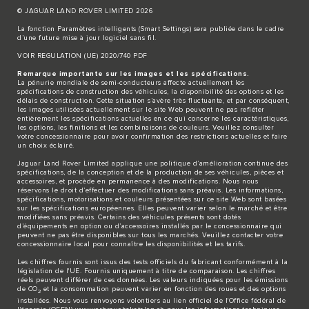
© JAGUAR LAND ROVER LIMITED 2026
La fonction Paramètres intelligents (Smart Settings) sera publiée dans le cadre
d’une future mise à jour logiciel sans fil.
VOIR REGULATION (UE) 2020/740 PDF
Remarque importante sur les images et les spécifications.
La pénurie mondiale de semi-conducteurs affecte actuellement les
spécifications de construction des véhicules, la disponibilité des options et les
délais de construction. Cette situation s’avère très fluctuante, et par conséquent,
les images utilisées actuellement sur le site Web peuvent ne pas refléter
entièrement les spécifications actuelles en ce qui concerne les caractéristiques,
les options, les finitions et les combinaisons de couleurs. Veuillez consulter
votre concessionnaire pour avoir confirmation des restrictions actuelles et faire
un choix éclairé.
Jaguar Land Rover Limited applique une politique d’amélioration continue des
spécifications, de la conception et de la production de ses véhicules, pièces et
accessoires, et procède en permanence à des modifications. Nous nous
réservons le droit d’effectuer des modifications sans préavis. Les informations,
spécifications, motorisations et couleurs présentées sur ce site Web sont basées
sur les spécifications européennes. Elles peuvent varier selon le marché et être
modifiées sans préavis. Certains des véhicules présents sont dotés
d’équipements en option ou d’accessoires installés par le concessionnaire qui
peuvent ne pas être disponibles sur tous les marchés. Veuillez contacter votre
concessionnaire local pour connaître les disponibilités et les tarifs.
Les chiffres fournis sont issus des tests officiels du fabricant conformément à la
législation de l'UE. Fournis uniquement à titre de comparaison. Les chiffres
réels peuvent différer de ces données. Les valeurs indiquées pour les émissions
de CO
et la consommation peuvent varier en fonction des roues et des options
2
installées. Nous vous renvoyons volontiers au lien officiel de l'Office fédéral de