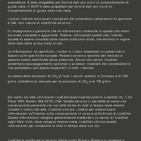
autovetture. È stata progettata per fornire dati più vicini al comportamento di
guida reale. Il WLTP è stato progettato per fornire dati più vicini al
comportamento di guida nella vita reale.
I prezzi indicati sono quelli consigliati dal produttore, comprensivi di garanzia
e IVA. Con riserva di modifiche ed errori.
Ci impegniamo a garantire che le informazioni contenute in questo sito siano
accurate, complete e aggiornate. Tuttavia, utilizzando questo sito, l'utente
accetta di essere vincolato dalle nostre condizioni d'uso, che entrano in vigore
dalla data della prima visita al sito.
Le informazioni, le specifiche, i motori e i colori presentati in questo sito si
basano sulle specifiche europee. Possono variare a seconda del mercato e
possono essere modificate senza preavviso. Alcuni dei veicoli illustrati
presentano equipaggiamenti opzionali o accessori installati dal concessionario
che potrebbero non essere disponibili in tutti i mercati.
La media delle emissioni di CO
di tutti i veicoli venduti in Svizzera è di 129
2
g/km. L'obiettivo di mercato per le emissioni di CO
è di 118 g/km.
2
Sui nostri siti web utilizziamo LiveChat (
www.livechat.com
) di LiveChat Inc, 1 Int.
Place 1400, Boston, MA 02110, USA. Questo servizio ci permette di avere una
conversazione personale con voi sotto forma di chat in tempo reale mentre
visitate il nostro sito web. LiveChat utilizza i cookie per memorizzare
informazioni sull'utente, sulla conversazione in corso e sull'utilizzo di LiveChat.
Queste informazioni vengono generalmente trasferite a un server di LiveChat
negli Stati Uniti, dove vengono memorizzate. LiveChat utilizza queste
informazioni per consentire la chat in tempo reale con noi.
LiveChat è certificata ai termini dell'accordo Privacy Shield e si impegna a