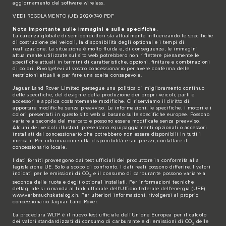
aggiornamento del software wireless.
VEDI REGOLAMENTO (UE) 2020/740 PDF
Nota importante sulle immagini e sulle specifiche.
La carenza globale di semiconduttori sta attualmente influenzando le specifiche
di costruzione dei veicoli, la disponibilità degli optional e i tempi di
realizzazione. La situazione è molto fluida e, di conseguenza, le immagini
attualmente utilizzate sul sito web potrebbero non riflettere pienamente le
specifiche attuali in termini di caratteristiche, opzioni, finiture e combinazioni
di colori. Rivolgetevi al vostro concessionario per avere conferma delle
restrizioni attuali e per fare una scelta consapevole.
Jaguar Land Rover Limited persegue una politica di miglioramento continuo
delle specifiche, del design e della produzione dei propri veicoli, parti e
accessori e applica costantemente modifiche. Ci riserviamo il diritto di
apportare modifiche senza preavviso. Le informazioni, le specifiche, i motori e i
colori presentati in questo sito web si basano sulle specifiche europee. Possono
variare a seconda del mercato e possono essere modificate senza preavviso.
Alcuni dei veicoli illustrati presentano equipaggiamenti opzionali o accessori
installati dal concessionario che potrebbero non essere disponibili in tutti i
mercati. Per informazioni sulla disponibilità e sui prezzi, contattare il
concessionario locale.
I dati forniti provengono dai test ufficiali del produttore in conformità alla
legislazione UE. Solo a scopo di confronto. I dati reali possono differire. I valori
indicati per le emissioni di CO
e il consumo di carburante possono variare a
2
seconda delle ruote e degli optional installati. Per informazioni tecniche
dettagliate si rimanda al link ufficiale dell'Ufficio federale dell'energia (UFE)
www.verbrauchskatalog.ch
. Per ulteriori informazioni, rivolgersi al proprio
concessionario Jaguar Land Rover.
La procedura WLTP è il nuovo test ufficiale dell'Unione Europea per il calcolo
dei valori standardizzati di consumo di carburante e di emissioni di CO
delle
2