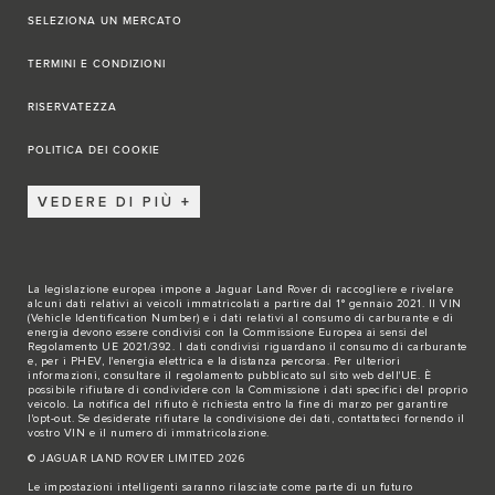
SELEZIONA UN MERCATO
TERMINI E CONDIZIONI
RISERVATEZZA
POLITICA DEI COOKIE
VEDERE DI PIÙ
La legislazione europea impone a Jaguar Land Rover di raccogliere e rivelare
alcuni dati relativi ai veicoli immatricolati a partire dal 1° gennaio 2021. Il VIN
(Vehicle Identification Number) e i dati relativi al consumo di carburante e di
energia devono essere condivisi con la Commissione Europea ai sensi del
Regolamento UE 2021/392. I dati condivisi riguardano il consumo di carburante
e, per i PHEV, l'energia elettrica e la distanza percorsa. Per ulteriori
informazioni, consultare il regolamento pubblicato sul sito
web dell'UE
. È
possibile rifiutare di condividere con la Commissione i dati specifici del proprio
veicolo. La notifica del rifiuto è richiesta entro la fine di marzo per garantire
l'opt-out. Se desiderate rifiutare la condivisione dei dati,
contattateci
fornendo il
vostro VIN e il numero di immatricolazione.
© JAGUAR LAND ROVER LIMITED 2026
Le impostazioni intelligenti saranno rilasciate come parte di un futuro