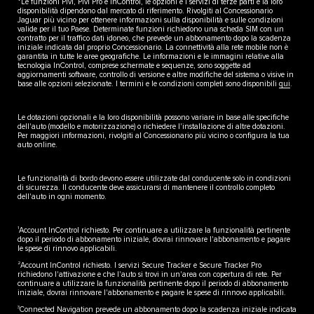
*Le funzioni Pivi, Pivi Pro e InControl, le opzioni e i servizi di terze parti e la loro
disponibilità dipendono dal mercato di riferimento. Rivolgiti al Concessionario
Jaguar più vicino per ottenere informazioni sulla disponibilità e sulle condizioni
valide per il tuo Paese. Determinate funzioni richiedono una scheda SIM con un
contratto per il traffico dati idoneo, che prevede un abbonamento dopo la scadenza
iniziale indicata dal proprio Concessionario. La connettività alla rete mobile non è
garantita in tutte le aree geografiche. Le informazioni e le immagini relative alla
tecnologia InControl, comprese schermate e sequenze, sono soggette ad
aggiornamenti software, controllo di versione e altre modifiche del sistema o visive in
base alle opzioni selezionate. I termini e le condizioni completi sono disponibili
qui
.
Le dotazioni opzionali e la loro disponibilità possono variare in base alle specifiche
dell'auto (modello e motorizzazione) o richiedere l'installazione di altre dotazioni.
Per maggiori informazioni, rivolgiti al Concessionario più vicino o configura la tua
auto online.
Le funzionalità di bordo devono essere utilizzate dal conducente solo in condizioni
di sicurezza. Il conducente deve assicurarsi di mantenere il controllo completo
dell'auto in ogni momento.
1
Account InControl richiesto. Per continuare a utilizzare la funzionalità pertinente
dopo il periodo di abbonamento iniziale, dovrai rinnovare l'abbonamento e pagare
le spese di rinnovo applicabili.
2
Account InControl richiesto. I servizi Secure Tracker e Secure Tracker Pro
richiedono l'attivazione e che l'auto si trovi in un'area con copertura di rete. Per
continuare a utilizzare la funzionalità pertinente dopo il periodo di abbonamento
iniziale, dovrai rinnovare l'abbonamento e pagare le spese di rinnovo applicabili.
3
Connected Navigation prevede un abbonamento dopo la scadenza iniziale indicata