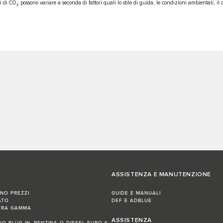
ni di CO
possono variare a seconda di fattori quali lo stile di guida, le condizioni ambientali, il car
2
ASSISTENZA E MANUTENZIONE
INO PREZZI
GUIDE E MANUALI
ATO
DEF E ADBLUE
TRA GAMMA
ASSISTENZA