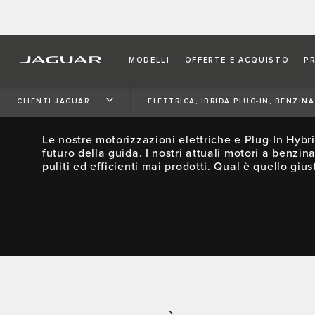
MODELLI
OFFERTE E ACQUISTO
P
ELETTRICA, PLUG-IN HYB
BENZINA O DIESEL EUR
CLIENTI JAGUAR
ELETTRICA, IBRIDA PLUG-IN, BENZIN
Le nostre motorizzazioni elettriche e Plug-In Hybr
futuro della guida. I nostri attuali motori a benzina
puliti ed efficienti mai prodotti. Qual è quello gius