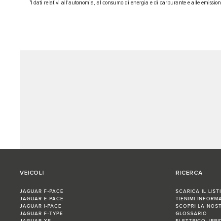
1
I dati relativi all'autonomia, al consumo di energia e di carburante e alle emissio
VEICOLI
RICERCA
JAGUAR F‑PACE
SCARICA IL LIST
JAGUAR E‑PACE
TIENIMI INFORM
JAGUAR I‑PACE
SCOPRI LA NOS
JAGUAR F‑TYPE
GLOSSARIO