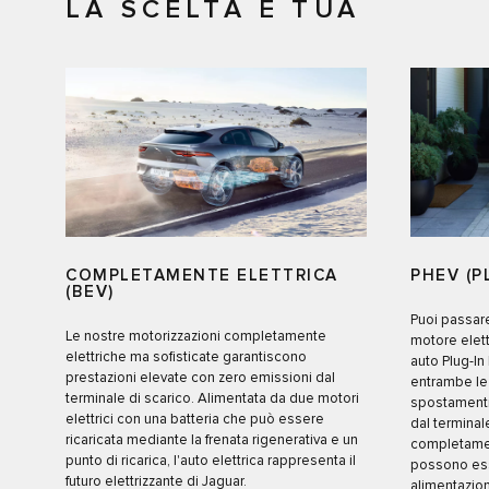
LA SCELTA È TUA
COMPLETAMENTE ELETTRICA
PHEV (P
(BEV)
Puoi passar
Le nostre motorizzazioni completamente
motore elett
elettriche ma sofisticate garantiscono
auto Plug-In
prestazioni elevate con zero emissioni dal
entrambe le 
terminale di scarico. Alimentata da due motori
spostamenti
elettrici con una batteria che può essere
dal terminal
ricaricata mediante la frenata rigenerativa e un
completament
punto di ricarica, l'auto elettrica rappresenta il
possono esse
futuro elettrizzante di Jaguar.
alimentazion