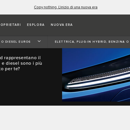
Copy nothing. L'inizio di una nuova era
ROPRIETARI
ESPLORA
NUOVA ERA
RID,
O 6
A O DIESEL EURO6
ELETTRICA, PLUG-IN HYBRID, BENZINA O
id rappresentano il
 e diesel sono i più
to per te?