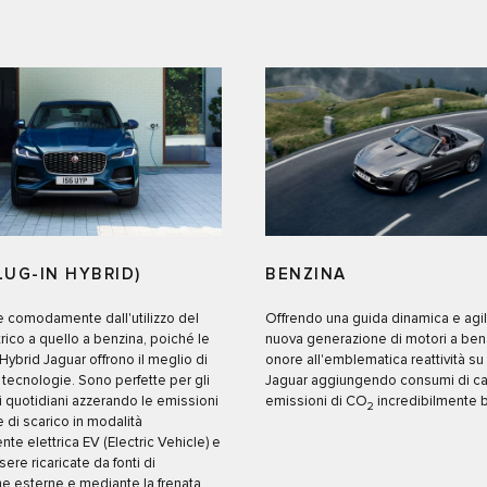
LUG-IN HYBRID)
BENZINA
e comodamente dall'utilizzo del
Offrendo una guida dinamica e agile
rico a quello a benzina, poiché le
nuova generazione di motori a benz
 Hybrid Jaguar offrono il meglio di
onore all'emblematica reattività su 
tecnologie. Sono perfette per gli
Jaguar aggiungendo consumi di ca
 quotidiani azzerando le emissioni
emissioni di CO
incredibilmente b
2
e di scarico in modalità
e elettrica EV (Electric Vehicle) e
re ricaricate da fonti di
e esterne e mediante la frenata