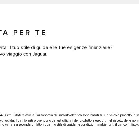
TA PER TE
ita, il tuo stile di guida e le tue esigenze finanziarie?
ovo viaggio con Jaguar.
 470 km. I dati relativi all'autonomia di un'auto elettrica sono basati su un veicolo prodotto in
e di guida. I dati forniti provengono da test ufficiali del produttore eseguiti nel rispetto delle norm
no variare a seconda di fattori quali lo stile di guida, le condizioni ambientali, il carico, il tipo d