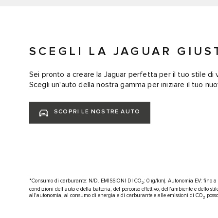
SCEGLI LA JAGUAR GIUS
Sei pronto a creare la Jaguar perfetta per il tuo stile di v
Scegli un'auto della nostra gamma per iniziare il tuo nu
SCOPRI LE NOSTRE AUTO
*Consumo di carburante: N/D. EMISSIONI DI CO
: 0 (g/km). Autonomia EV: fino a
2
condizioni dell'auto e della batteria, del percorso effettivo, dell'ambiente e dello stil
all'autonomia, al consumo di energia e di carburante e alle emissioni di CO
posso
2