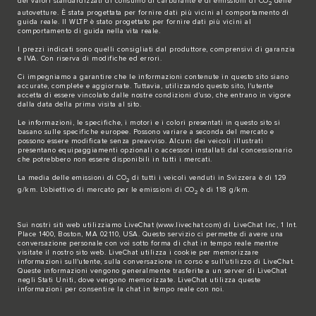
dei valori standardizzati di consumo di carburante e di emissioni di CO
delle
2
autovetture. È stata progettata per fornire dati più vicini al comportamento di
guida reale. Il WLTP è stato progettato per fornire dati più vicini al
comportamento di guida nella vita reale.
I prezzi indicati sono quelli consigliati dal produttore, comprensivi di garanzia
e IVA. Con riserva di modifiche ed errori.
Ci impegniamo a garantire che le informazioni contenute in questo sito siano
accurate, complete e aggiornate. Tuttavia, utilizzando questo sito, l'utente
accetta di essere vincolato dalle nostre condizioni d'uso, che entrano in vigore
dalla data della prima visita al sito.
Le informazioni, le specifiche, i motori e i colori presentati in questo sito si
basano sulle specifiche europee. Possono variare a seconda del mercato e
possono essere modificate senza preavviso. Alcuni dei veicoli illustrati
presentano equipaggiamenti opzionali o accessori installati dal concessionario
che potrebbero non essere disponibili in tutti i mercati.
La media delle emissioni di CO
di tutti i veicoli venduti in Svizzera è di 129
2
g/km. L'obiettivo di mercato per le emissioni di CO
è di 118 g/km.
2
Sui nostri siti web utilizziamo LiveChat (
www.livechat.com
) di LiveChat Inc, 1 Int.
Place 1400, Boston, MA 02110, USA. Questo servizio ci permette di avere una
conversazione personale con voi sotto forma di chat in tempo reale mentre
visitate il nostro sito web. LiveChat utilizza i cookie per memorizzare
informazioni sull'utente, sulla conversazione in corso e sull'utilizzo di LiveChat.
Queste informazioni vengono generalmente trasferite a un server di LiveChat
negli Stati Uniti, dove vengono memorizzate. LiveChat utilizza queste
informazioni per consentire la chat in tempo reale con noi.