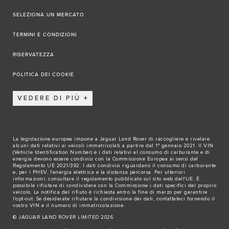
SELEZIONA UN MERCATO
TERMINI E CONDIZIONI
RISERVATEZZA
POLITICA DEI COOKIE
VEDERE DI PIÙ
La legislazione europea impone a Jaguar Land Rover di raccogliere e rivelare
alcuni dati relativi ai veicoli immatricolati a partire dal 1° gennaio 2021. Il VIN
(Vehicle Identification Number) e i dati relativi al consumo di carburante e di
energia devono essere condivisi con la Commissione Europea ai sensi del
Regolamento UE 2021/392. I dati condivisi riguardano il consumo di carburante
e, per i PHEV, l'energia elettrica e la distanza percorsa. Per ulteriori
informazioni, consultare il regolamento pubblicato sul sito
web dell'UE
. È
possibile rifiutare di condividere con la Commissione i dati specifici del proprio
veicolo. La notifica del rifiuto è richiesta entro la fine di marzo per garantire
l'opt-out. Se desiderate rifiutare la condivisione dei dati,
contattateci
fornendo il
vostro VIN e il numero di immatricolazione.
© JAGUAR LAND ROVER LIMITED 2026