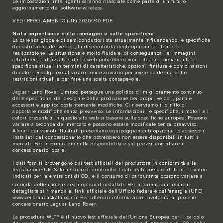
Le impostazioni intelligenti saranno rilasciate come parte di un futuro
aggiornamento del software wireless.
VEDI REGOLAMENTO (UE) 2020/740 PDF
Nota importante sulle immagini e sulle specifiche.
La carenza globale di semiconduttori sta attualmente influenzando le specifiche
di costruzione dei veicoli, la disponibilità degli optional e i tempi di
realizzazione. La situazione è molto fluida e, di conseguenza, le immagini
attualmente utilizzate sul sito web potrebbero non riflettere pienamente le
specifiche attuali in termini di caratteristiche, opzioni, finiture e combinazioni
di colori. Rivolgetevi al vostro concessionario per avere conferma delle
restrizioni attuali e per fare una scelta consapevole.
Jaguar Land Rover Limited persegue una politica di miglioramento continuo
delle specifiche, del design e della produzione dei propri veicoli, parti e
accessori e applica costantemente modifiche. Ci riserviamo il diritto di
apportare modifiche senza preavviso. Le informazioni, le specifiche, i motori e i
colori presentati in questo sito web si basano sulle specifiche europee. Possono
variare a seconda del mercato e possono essere modificate senza preavviso.
Alcuni dei veicoli illustrati presentano equipaggiamenti opzionali o accessori
installati dal concessionario che potrebbero non essere disponibili in tutti i
mercati. Per informazioni sulla disponibilità e sui prezzi, contattare il
concessionario locale.
I dati forniti provengono dai test ufficiali del produttore in conformità alla
legislazione UE. Solo a scopo di confronto. I dati reali possono differire. I valori
indicati per le emissioni di CO
e il consumo di carburante possono variare a
2
seconda delle ruote e degli optional installati. Per informazioni tecniche
dettagliate si rimanda al link ufficiale dell'Ufficio federale dell'energia (UFE)
www.verbrauchskatalog.ch
. Per ulteriori informazioni, rivolgersi al proprio
concessionario Jaguar Land Rover.
La procedura WLTP è il nuovo test ufficiale dell'Unione Europea per il calcolo