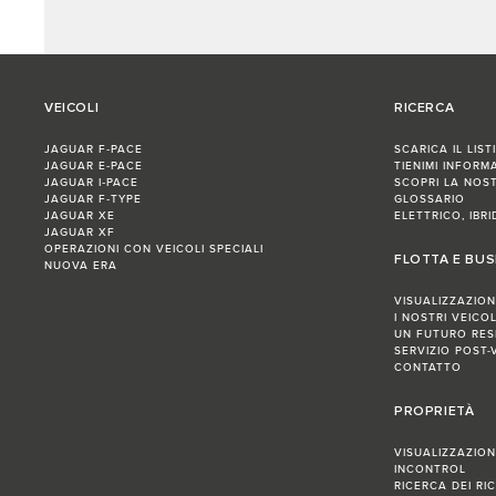
VEICOLI
RICERCA
JAGUAR F‑PACE
SCARICA IL LIST
JAGUAR E‑PACE
TIENIMI INFORM
JAGUAR I‑PACE
SCOPRI LA NOS
JAGUAR F‑TYPE
GLOSSARIO
JAGUAR XE
ELETTRICO, IBR
JAGUAR XF
OPERAZIONI CON VEICOLI SPECIALI
FLOTTA E BUS
NUOVA ERA
VISUALIZZAZIO
I NOSTRI VEICOL
UN FUTURO RES
SERVIZIO POST-
CONTATTO
PROPRIETÀ
VISUALIZZAZIO
INCONTROL
RICERCA DEI RIC