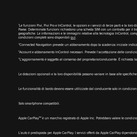
1
Le funzioni Pivi, Pivi Pro e InControl, le opzioni e i servizi di terze parti e la lor
Paese. Determinate funzioni richiedono una scheda SIM con un contratto per il traf
geografiche. Le informazioni e le immagini relative alla tecnologia InControl, compr
condizioni completi sono disponibili
qui
.
2
Connected Navigation prevede un abbonamento dopo la scadenza iniziale indica
3
Account e abbonamento InControl necessari. Prevede l'accettazione delle condizion
4
L'aggiornamento è soggetto al consenso del proprietario/conducente. È richiesta la 
Le dotazioni opzionali e la loro disponibilità possono variare in base alle specifich
Le funzionalità di bordo devono essere utilizzate dal conducente solo in condizion
Solo smartphone compatibili.
TM
Apple CarPlay
è un marchio registrato di Apple Inc. Potrebbero valere le condizion
L'auto è predisposta per Apple CarPlay. I servizi offerti da Apple CarPlay dipendono