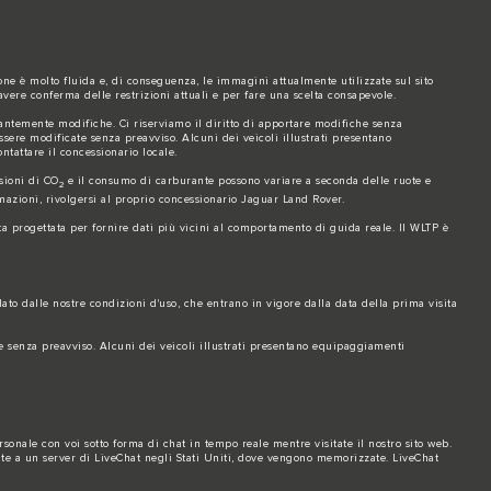
ione è molto fluida e, di conseguenza, le immagini attualmente utilizzate sul sito
avere conferma delle restrizioni attuali e per fare una scelta consapevole.
antemente modifiche. Ci riserviamo il diritto di apportare modifiche senza
ssere modificate senza preavviso. Alcuni dei veicoli illustrati presentano
ntattare il concessionario locale.
ssioni di CO
e il consumo di carburante possono variare a seconda delle ruote e
2
ormazioni, rivolgersi al proprio concessionario Jaguar Land Rover.
ta progettata per fornire dati più vicini al comportamento di guida reale. Il WLTP è
ato dalle nostre condizioni d'uso, che entrano in vigore dalla data della prima visita
te senza preavviso. Alcuni dei veicoli illustrati presentano equipaggiamenti
sonale con voi sotto forma di chat in tempo reale mentre visitate il nostro sito web.
ite a un server di LiveChat negli Stati Uniti, dove vengono memorizzate. LiveChat