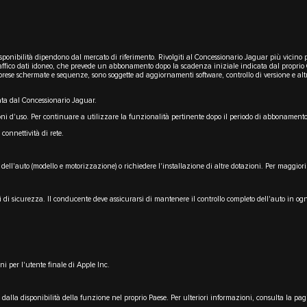
o disponibilità dipendono dal mercato di riferimento. Rivolgiti al Concessionario Jaguar più vicino 
fico dati idoneo, che prevede un abbonamento dopo la scadenza iniziale indicata dal proprio Con
ese schermate e sequenze, sono soggette ad aggiornamenti software, controllo di versione e altre 
ta dal Concessionario Jaguar.
i d'uso. Per continuare a utilizzare la funzionalità pertinente dopo il periodo di abbonamento 
connettività di rete.
e dell'auto (modello e motorizzazione) o richiedere l'installazione di altre dotazioni. Per maggior
i di sicurezza. Il conducente deve assicurarsi di mantenere il controllo completo dell'auto in o
i per l'utente finale di Apple Inc.
 dalla disponibilità della funzione nel proprio Paese. Per ulteriori informazioni, consulta la pa