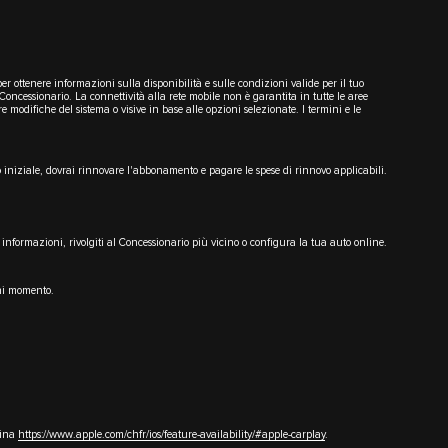
per ottenere informazioni sulla disponibilità e sulle condizioni valide per il tuo
cessionario. La connettività alla rete mobile non è garantita in tutte le aree
modifiche del sistema o visive in base alle opzioni selezionate. I termini e le
iniziale, dovrai rinnovare l'abbonamento e pagare le spese di rinnovo applicabili.
i informazioni, rivolgiti al Concessionario più vicino o configura la tua auto online.
gni momento.
gina
https://www.apple.com/chfr/ios/feature-availability/#apple-carplay
.