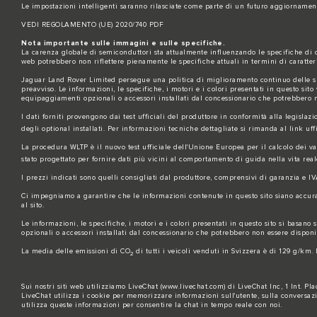
Le impostazioni intelligenti saranno rilasciate come parte di un futuro aggiornament
VEDI REGOLAMENTO (UE) 2020/740 PDF
Nota importante sulle immagini e sulle specifiche.
La carenza globale di semiconduttori sta attualmente influenzando le specifiche di co
web potrebbero non riflettere pienamente le specifiche attuali in termini di caratteri
Jaguar Land Rover Limited persegue una politica di miglioramento continuo delle spec
preavviso. Le informazioni, le specifiche, i motori e i colori presentati in questo si
equipaggiamenti opzionali o accessori installati dal concessionario che potrebbero non
I dati forniti provengono dai test ufficiali del produttore in conformità alla legislazi
degli optional installati. Per informazioni tecniche dettagliate si rimanda al link uff
La procedura WLTP è il nuovo test ufficiale dell'Unione Europea per il calcolo dei v
stato progettato per fornire dati più vicini al comportamento di guida nella vita real
I prezzi indicati sono quelli consigliati dal produttore, comprensivi di garanzia e IV
Ci impegniamo a garantire che le informazioni contenute in questo sito siano accurate,
al sito.
Le informazioni, le specifiche, i motori e i colori presentati in questo sito si basa
opzionali o accessori installati dal concessionario che potrebbero non essere disponibi
La media delle emissioni di CO
di tutti i veicoli venduti in Svizzera è di 129 g/km.
2
Sui nostri siti web utilizziamo LiveChat (
www.livechat.com
) di LiveChat Inc, 1 Int. P
LiveChat utilizza i cookie per memorizzare informazioni sull'utente, sulla conversaz
utilizza queste informazioni per consentire la chat in tempo reale con noi.