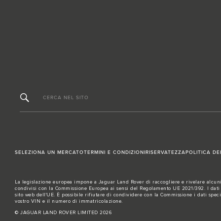
CERCA NEL SITO
SELEZIONA UN MERCATO
TERMINI E CONDIZIONI
RISERVATEZZA
POLITICA DE
La legislazione europea impone a Jaguar Land Rover di raccogliere e rivelare alcuni d
condivisi con la Commissione Europea ai sensi del Regolamento UE 2021/392. I dati co
sito
web dell'UE
. È possibile rifiutare di condividere con la Commissione i dati specif
vostro VIN e il numero di immatricolazione.
© JAGUAR LAND ROVER LIMITED 2026