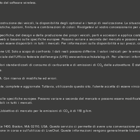
o del software wireless.
struzione dei veicoli, la disponibilità degli optional e i tempi di realizzazione. La situaz
stiche, opzioni, finiture e combinazioni di colori. Rivolgetevi al vostro concessionario per 
ifiche, del design e della produzione dei propri veicoli, parti e accessori e applica cost
to web si basano sulle specifiche europee. Possono variare a seconda del mercato e possono e
 essere disponibili in tutti i mercati. Per informazioni sulla disponibilità e sui prezzi, co
one UE. Solo a scopo di confronto. I dati reali possono differire. I valori indicati per le emi
iciale dell'Ufficio federale dell'energia (UFE)
www.verbrauchskatalog.ch
. Per ulteriori inf
alori standardizzati di consumo di carburante e di emissioni di CO
delle autovetture. È sta
2
e.
A. Con riserva di modifiche ed errori.
 complete e aggiornate. Tuttavia, utilizzando questo sito, l'utente accetta di essere vincol
no sulle specifiche europee. Possono variare a seconda del mercato e possono essere modifica
li in tutti i mercati.
 L'obiettivo di mercato per le emissioni di CO
è di 118 g/km.
2
lace 1400, Boston, MA 02110, USA. Questo servizio ci permette di avere una conversazione per
ione in corso e sull'utilizzo di LiveChat. Queste informazioni vengono generalmente trasfer