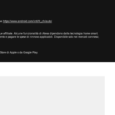
ina
https://www.android.com/intl/fr_ch/auto/
.
sue affiliate. Alcune funzionalità di Alexa dipendono dalla tecnologia home smart.
o e pagare le spese di rinnovo applicabili. Disponibile solo nei mercati connessi;
Store di Apple o da Google Play.