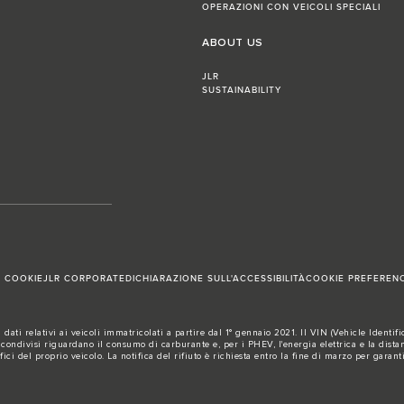
OPERAZIONI CON VEICOLI SPECIALI
ABOUT US
JLR
SUSTAINABILITY
I COOKIE
JLR CORPORATE
DICHIARAZIONE SULL'ACCESSIBILITÀ
COOKIE PREFEREN
ati relativi ai veicoli immatricolati a partire dal 1° gennaio 2021. Il VIN (Vehicle Identi
ndivisi riguardano il consumo di carburante e, per i PHEV, l'energia elettrica e la distan
ici del proprio veicolo. La notifica del rifiuto è richiesta entro la fine di marzo per garanti