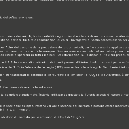
o del software wireless.
struzione dei veicoli, la disponibilità degli optional e i tempi di realizzazione. La situaz
stiche, opzioni, finiture e combinazioni di colori. Rivolgetevi al vostro concessionario per 
ifiche, del design e della produzione dei propri veicoli, parti e accessori e applica cost
to web si basano sulle specifiche europee. Possono variare a seconda del mercato e possono e
 essere disponibili in tutti i mercati. Per informazioni sulla disponibilità e sui prezzi, co
one UE. Solo a scopo di confronto. I dati reali possono differire. I valori indicati per le emi
iciale dell'Ufficio federale dell'energia (UFE)
www.verbrauchskatalog.ch
. Per ulteriori inf
alori standardizzati di consumo di carburante e di emissioni di CO
delle autovetture. È sta
2
e.
A. Con riserva di modifiche ed errori.
 complete e aggiornate. Tuttavia, utilizzando questo sito, l'utente accetta di essere vincol
no sulle specifiche europee. Possono variare a seconda del mercato e possono essere modifica
li in tutti i mercati.
 L'obiettivo di mercato per le emissioni di CO
è di 118 g/km.
2