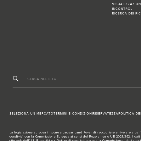
VISUALIZZAZIO
INCONTROL
RICERCA DEI RIC
CERCA NEL SITO
SELEZIONA UN MERCATO
TERMINI E CONDIZIONI
RISERVATEZZA
POLITICA DE
La legislazione europea impone a Jaguar Land Rover di raccogliere e rivelare alcuni d
condivisi con la Commissione Europea ai sensi del Regolamento UE 2021/392. I dati co
sito
web dell'UE
. È possibile rifiutare di condividere con la Commissione i dati specif