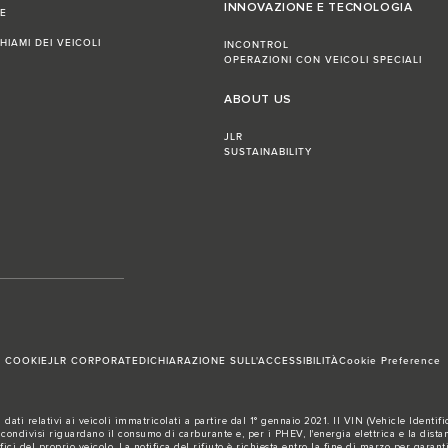
INNOVAZIONE E TECNOLOGIA
NE
HIAMI DEI VEICOLI
INCONTROL
OPERAZIONI CON VEICOLI SPECIALI
ABOUT US
JLR
SUSTAINABILITY
I COOKIE
JLR CORPORATE
DICHIARAZIONE SULL'ACCESSIBILITÀ
Cookie Preference
ati relativi ai veicoli immatricolati a partire dal 1° gennaio 2021. Il VIN (Vehicle Identi
ndivisi riguardano il consumo di carburante e, per i PHEV, l'energia elettrica e la distan
ici del proprio veicolo. La notifica del rifiuto è richiesta entro la fine di marzo per garanti