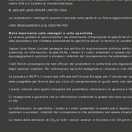
vostro VIN e il numero di immatricolazione.
© JAGUAR LAND ROVER LIMITED 2026
Le impostazioni intelligenti saranno rilasciate come parte di un futuro aggiornament
VEDI REGOLAMENTO (UE) 2020/740 PDF
Nota importante sulle immagini e sulle specifiche.
La carenza globale di semiconduttori sta attualmente influenzando le specifiche di co
web potrebbero non riflettere pienamente le specifiche attuali in termini di caratteri
Jaguar Land Rover Limited persegue una politica di miglioramento continuo delle spec
preavviso. Le informazioni, le specifiche, i motori e i colori presentati in questo si
equipaggiamenti opzionali o accessori installati dal concessionario che potrebbero non
I dati forniti provengono dai test ufficiali del produttore in conformità alla legislazi
degli optional installati. Per informazioni tecniche dettagliate si rimanda al link uff
La procedura WLTP è il nuovo test ufficiale dell'Unione Europea per il calcolo dei v
stato progettato per fornire dati più vicini al comportamento di guida nella vita real
I prezzi indicati sono quelli consigliati dal produttore, comprensivi di garanzia e IV
Ci impegniamo a garantire che le informazioni contenute in questo sito siano accurate,
al sito.
Le informazioni, le specifiche, i motori e i colori presentati in questo sito si basa
opzionali o accessori installati dal concessionario che potrebbero non essere disponibi
La media delle emissioni di CO
di tutti i veicoli venduti in Svizzera è di 129 g/km.
2