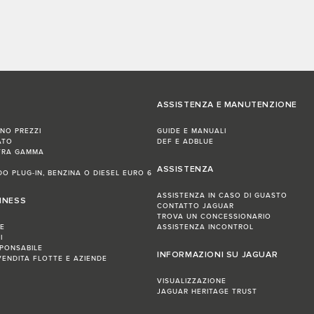
ASSISTENZA E MANUTENZIONE
INO PREZZI
GUIDE E MANUALI
ATO
DEF E ADBLUE
TRA GAMMA
ASSISTENZA
IDO PLUG-IN, BENZINA O DIESEL EURO 6
ASSISTENZA IN CASO DI GUASTO
INESS
CONTATTO JAGUAR
TROVA UN CONCESSIONARIO
NE
ASSISTENZA INCONTROL
I
PONSABILE
INFORMAZIONI SU JAGUAR
VENDITA FLOTTE E AZIENDE
VISUALIZZAZIONE
JAGUAR HERITAGE TRUST