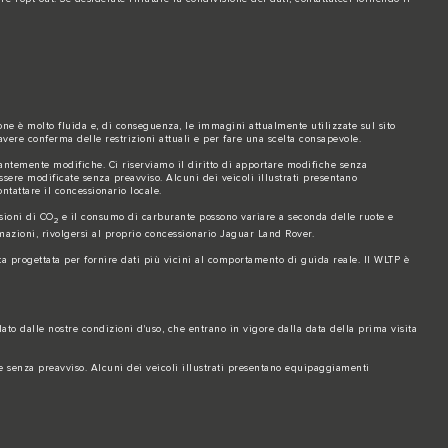
ione è molto fluida e, di conseguenza, le immagini attualmente utilizzate sul sito
avere conferma delle restrizioni attuali e per fare una scelta consapevole.
antemente modifiche. Ci riserviamo il diritto di apportare modifiche senza
ssere modificate senza preavviso. Alcuni dei veicoli illustrati presentano
ntattare il concessionario locale.
ssioni di CO
e il consumo di carburante possono variare a seconda delle ruote e
2
ormazioni, rivolgersi al proprio concessionario Jaguar Land Rover.
ta progettata per fornire dati più vicini al comportamento di guida reale. Il WLTP è
ato dalle nostre condizioni d'uso, che entrano in vigore dalla data della prima visita
te senza preavviso. Alcuni dei veicoli illustrati presentano equipaggiamenti