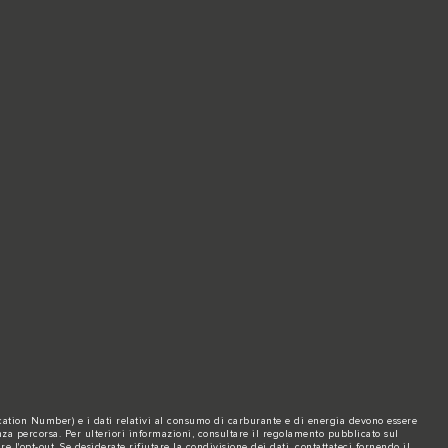
fication Number) e i dati relativi al consumo di carburante e di energia devono essere
za percorsa. Per ulteriori informazioni, consultare il regolamento pubblicato sul
re l'opt-out. Se desiderate rifiutare la condivisione dei dati,
contattateci
fornendo il