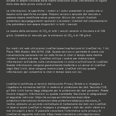
accetta di essere vincolato dalle nostre condizioni d'uso, che entrano in vigore
dalla data della prima visita al sito.
Le informazioni, le specifiche, i motori e i colori presentati in questo sito si
basano sulle specifiche europee. Possono variare a seconda del mercato e
possono essere modificate senza preavviso. Alcuni dei veicoli illustrati
presentano equipaggiamenti opzionali o accessori installati dal concessionario
che potrebbero non essere disponibili in tutti i mercati.
La media delle emissioni di CO
di tutti i veicoli venduti in Svizzera è di 129
2
g/km. L'obiettivo di mercato per le emissioni di CO
è di 118 g/km.
2
Sui nostri siti web utilizziamo LiveChat (
www.livechat.com
) di LiveChat Inc, 1 Int.
Place 1400, Boston, MA 02110, USA. Questo servizio ci permette di avere una
conversazione personale con voi sotto forma di chat in tempo reale mentre
visitate il nostro sito web. LiveChat utilizza i cookie per memorizzare
informazioni sull'utente, sulla conversazione in corso e sull'utilizzo di LiveChat.
Queste informazioni vengono generalmente trasferite a un server di LiveChat
negli Stati Uniti, dove vengono memorizzate. LiveChat utilizza queste
informazioni per consentire la chat in tempo reale con noi.
LiveChat è certificata ai termini dell'accordo Privacy Shield e si impegna a
rispettare le normative dell'UE in materia di protezione dei dati. Secondo l'UE,
gli Stati Uniti hanno leggi adeguate per la protezione dei dati personali. Potete
trovare maggiori informazioni su questa cosiddetta "decisione di adeguatezza"
al seguente indirizzo:
https://ec.europa.eu/info/law/law-topic/data-
protection/international-dimension-data-protection/adequacy-decisions_fr
Inoltre, abbiamo un accordo contrattuale di trattamento dei dati con LiveChat,
in base al quale LiveChat si impegna a proteggere i dati dei nostri utenti e a
non divulgarli a terzi. È possibile consultare l'informativa sulla privacy di
LiveChat al seguente indirizzo:
https://www.livechatinc.com/legal/privacy-