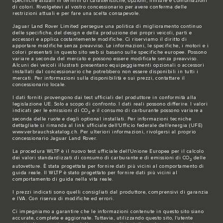
specifiche attuali in termini di caratteristiche, opzioni, finiture e combinazioni
di colori. Rivolgetevi al vostro concessionario per avere conferma delle
restrizioni attuali e per fare una scelta consapevole.
Jaguar Land Rover Limited persegue una politica di miglioramento continuo
delle specifiche, del design e della produzione dei propri veicoli, parti e
accessori e applica costantemente modifiche. Ci riserviamo il diritto di
apportare modifiche senza preavviso. Le informazioni, le specifiche, i motori e i
colori presentati in questo sito web si basano sulle specifiche europee. Possono
variare a seconda del mercato e possono essere modificate senza preavviso.
Alcuni dei veicoli illustrati presentano equipaggiamenti opzionali o accessori
installati dal concessionario che potrebbero non essere disponibili in tutti i
mercati. Per informazioni sulla disponibilità e sui prezzi, contattare il
concessionario locale.
I dati forniti provengono dai test ufficiali del produttore in conformità alla
legislazione UE. Solo a scopo di confronto. I dati reali possono differire. I valori
indicati per le emissioni di CO
e il consumo di carburante possono variare a
2
seconda delle ruote e degli optional installati. Per informazioni tecniche
dettagliate si rimanda al link ufficiale dell'Ufficio federale dell'energia (UFE)
www.verbrauchskatalog.ch
. Per ulteriori informazioni, rivolgersi al proprio
concessionario Jaguar Land Rover.
La procedura WLTP è il nuovo test ufficiale dell'Unione Europea per il calcolo
dei valori standardizzati di consumo di carburante e di emissioni di CO
delle
2
autovetture. È stata progettata per fornire dati più vicini al comportamento di
guida reale. Il WLTP è stato progettato per fornire dati più vicini al
comportamento di guida nella vita reale.
I prezzi indicati sono quelli consigliati dal produttore, comprensivi di garanzia
e IVA. Con riserva di modifiche ed errori.
Ci impegniamo a garantire che le informazioni contenute in questo sito siano
accurate, complete e aggiornate. Tuttavia, utilizzando questo sito, l'utente