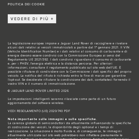
POLITICA DEI COOKIE
VEDERE DI PIÙ
La legislazione europea impone a Jaguar Land Rover di raccogliere e rivelare
alcuni dati relativi ai veicoli immatricolati a partire dal 1° gennaio 2021. Il VIN
(Vehicle Identification Number) e i dati relativi al consumo di carburante e di
energia devono essere condivisi con la Commissione Europea ai sensi del
Regolamento UE 2021/392. I dati condivisi riguardano il consumo di carburante
e, per i PHEV, l'energia elettrica e la distanza percorsa. Per ulteriori
informazioni, consultare il regolamento pubblicato sul sito
web dell'UE
. È
possibile rifiutare di condividere con la Commissione i dati specifici del proprio
veicolo. La notifica del rifiuto è richiesta entro la fine di marzo per garantire
l'opt-out. Se desiderate rifiutare la condivisione dei dati,
contattateci
fornendo il
vostro VIN e il numero di immatricolazione.
© JAGUAR LAND ROVER LIMITED 2026
Le impostazioni intelligenti saranno rilasciate come parte di un futuro
aggiornamento del software wireless.
VEDI REGOLAMENTO (UE) 2020/740 PDF
Nota importante sulle immagini e sulle specifiche.
La carenza globale di semiconduttori sta attualmente influenzando le specifiche
di costruzione dei veicoli, la disponibilità degli optional e i tempi di
realizzazione. La situazione è molto fluida e, di conseguenza, le immagini
attualmente utilizzate sul sito web potrebbero non riflettere pienamente le