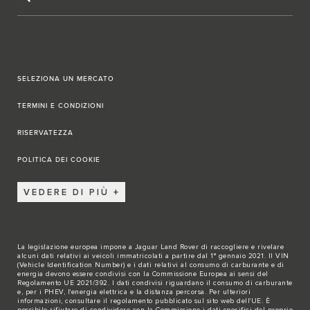
SELEZIONA UN MERCATO
TERMINI E CONDIZIONI
RISERVATEZZA
POLITICA DEI COOKIE
VEDERE DI PIÙ
La legislazione europea impone a Jaguar Land Rover di raccogliere e rivelare
alcuni dati relativi ai veicoli immatricolati a partire dal 1° gennaio 2021. Il VIN
(Vehicle Identification Number) e i dati relativi al consumo di carburante e di
energia devono essere condivisi con la Commissione Europea ai sensi del
Regolamento UE 2021/392. I dati condivisi riguardano il consumo di carburante
e, per i PHEV, l'energia elettrica e la distanza percorsa. Per ulteriori
informazioni, consultare il regolamento pubblicato sul sito
web dell'UE
. È