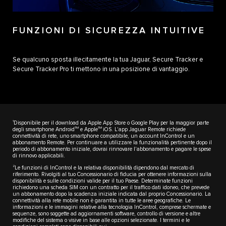
FUNZIONI DI SICUREZZA INTUITIVE
Se qualcuno sposta illecitamente la tua Jaguar, Secure Tracker e
Secure Tracker Pro ti mettono in una posizione di vantaggio.
1
Disponibile per il download da Apple App Store o Google Play per la maggior parte
TM
TM
degli smartphone Android
e Apple
iOS. L'app Jaguar Remote richiede
connettività di rete, uno smartphone compatibile, un account InControl e un
abbonamento Remote. Per continuare a utilizzare la funzionalità pertinente dopo il
periodo di abbonamento iniziale, dovrai rinnovare l'abbonamento e pagare le spese
di rinnovo applicabili.
2
Le funzioni di InControl e la relativa disponibilità dipendono dal mercato di
riferimento. Rivolgiti al tuo Concessionario di fiducia per ottenere informazioni sulla
disponibilità e sulle condizioni valide per il tuo Paese. Determinate funzioni
richiedono una scheda SIM con un contratto per il traffico dati idoneo, che prevede
un abbonamento dopo la scadenza iniziale indicata dal proprio Concessionario. La
connettività alla rete mobile non è garantita in tutte le aree geografiche. Le
informazioni e le immagini relative alla tecnologia InControl, comprese schermate e
sequenze, sono soggette ad aggiornamenti software, controllo di versione e altre
modifiche del sistema o visive in base alle opzioni selezionate. I termini e le