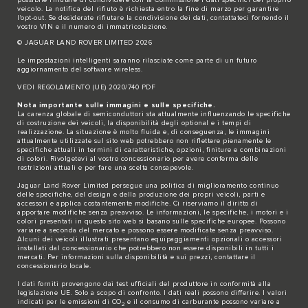
possibile rifiutare di condividere con la Commissione i dati specifici del proprio
veicolo. La notifica del rifiuto è richiesta entro la fine di marzo per garantire
l'opt-out. Se desiderate rifiutare la condivisione dei dati,
contattateci
fornendo il
vostro VIN e il numero di immatricolazione.
© JAGUAR LAND ROVER LIMITED 2026
Le impostazioni intelligenti saranno rilasciate come parte di un futuro
aggiornamento del software wireless.
VEDI REGOLAMENTO (UE) 2020/740 PDF
Nota importante sulle immagini e sulle specifiche.
La carenza globale di semiconduttori sta attualmente influenzando le specifiche
di costruzione dei veicoli, la disponibilità degli optional e i tempi di
realizzazione. La situazione è molto fluida e, di conseguenza, le immagini
attualmente utilizzate sul sito web potrebbero non riflettere pienamente le
specifiche attuali in termini di caratteristiche, opzioni, finiture e combinazioni
di colori. Rivolgetevi al vostro concessionario per avere conferma delle
restrizioni attuali e per fare una scelta consapevole.
Jaguar Land Rover Limited persegue una politica di miglioramento continuo
delle specifiche, del design e della produzione dei propri veicoli, parti e
accessori e applica costantemente modifiche. Ci riserviamo il diritto di
apportare modifiche senza preavviso. Le informazioni, le specifiche, i motori e i
colori presentati in questo sito web si basano sulle specifiche europee. Possono
variare a seconda del mercato e possono essere modificate senza preavviso.
Alcuni dei veicoli illustrati presentano equipaggiamenti opzionali o accessori
installati dal concessionario che potrebbero non essere disponibili in tutti i
mercati. Per informazioni sulla disponibilità e sui prezzi, contattare il
concessionario locale.
I dati forniti provengono dai test ufficiali del produttore in conformità alla
legislazione UE. Solo a scopo di confronto. I dati reali possono differire. I valori
indicati per le emissioni di CO
e il consumo di carburante possono variare a
2