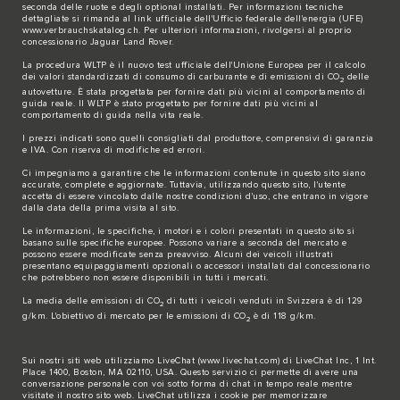
seconda delle ruote e degli optional installati. Per informazioni tecniche
dettagliate si rimanda al link ufficiale dell'Ufficio federale dell'energia (UFE)
www.verbrauchskatalog.ch
. Per ulteriori informazioni, rivolgersi al proprio
concessionario Jaguar Land Rover.
La procedura WLTP è il nuovo test ufficiale dell'Unione Europea per il calcolo
dei valori standardizzati di consumo di carburante e di emissioni di CO
delle
2
autovetture. È stata progettata per fornire dati più vicini al comportamento di
guida reale. Il WLTP è stato progettato per fornire dati più vicini al
comportamento di guida nella vita reale.
I prezzi indicati sono quelli consigliati dal produttore, comprensivi di garanzia
e IVA. Con riserva di modifiche ed errori.
Ci impegniamo a garantire che le informazioni contenute in questo sito siano
accurate, complete e aggiornate. Tuttavia, utilizzando questo sito, l'utente
accetta di essere vincolato dalle nostre condizioni d'uso, che entrano in vigore
dalla data della prima visita al sito.
Le informazioni, le specifiche, i motori e i colori presentati in questo sito si
basano sulle specifiche europee. Possono variare a seconda del mercato e
possono essere modificate senza preavviso. Alcuni dei veicoli illustrati
presentano equipaggiamenti opzionali o accessori installati dal concessionario
che potrebbero non essere disponibili in tutti i mercati.
La media delle emissioni di CO
di tutti i veicoli venduti in Svizzera è di 129
2
g/km. L'obiettivo di mercato per le emissioni di CO
è di 118 g/km.
2
Sui nostri siti web utilizziamo LiveChat (
www.livechat.com
) di LiveChat Inc, 1 Int.
Place 1400, Boston, MA 02110, USA. Questo servizio ci permette di avere una
conversazione personale con voi sotto forma di chat in tempo reale mentre
visitate il nostro sito web. LiveChat utilizza i cookie per memorizzare