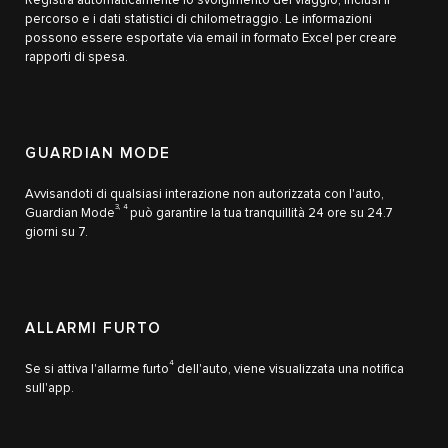
Registra automaticamente lo svolgimento del viaggio, inclusi il
percorso e i dati statistici di chilometraggio. Le informazioni
possono essere esportate via email in formato Excel per creare
rapporti di spesa.
GUARDIAN MODE
Avvisandoti di qualsiasi interazione non autorizzata con l'auto,
3, 4
Guardian Mode
può garantire la tua tranquillità 24 ore su 24.7
giorni su 7.
ALLARMI FURTO
4
Se si attiva l'allarme furto
dell'auto, viene visualizzata una notifica
sull'app.