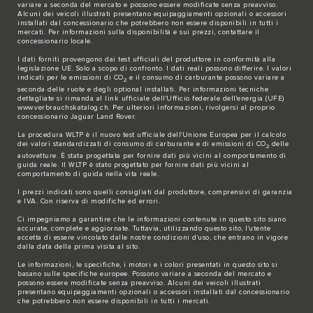
variare a seconda del mercato e possono essere modificate senza preavviso.
Alcuni dei veicoli illustrati presentano equipaggiamenti opzionali o accessori
installati dal concessionario che potrebbero non essere disponibili in tutti i
mercati. Per informazioni sulla disponibilità e sui prezzi, contattare il
concessionario locale.
I dati forniti provengono dai test ufficiali del produttore in conformità alla
legislazione UE. Solo a scopo di confronto. I dati reali possono differire. I valori
indicati per le emissioni di CO
e il consumo di carburante possono variare a
2
seconda delle ruote e degli optional installati. Per informazioni tecniche
dettagliate si rimanda al link ufficiale dell'Ufficio federale dell'energia (UFE)
www.verbrauchskatalog.ch
. Per ulteriori informazioni, rivolgersi al proprio
concessionario Jaguar Land Rover.
La procedura WLTP è il nuovo test ufficiale dell'Unione Europea per il calcolo
dei valori standardizzati di consumo di carburante e di emissioni di CO
delle
2
autovetture. È stata progettata per fornire dati più vicini al comportamento di
guida reale. Il WLTP è stato progettato per fornire dati più vicini al
comportamento di guida nella vita reale.
I prezzi indicati sono quelli consigliati dal produttore, comprensivi di garanzia
e IVA. Con riserva di modifiche ed errori.
Ci impegniamo a garantire che le informazioni contenute in questo sito siano
accurate, complete e aggiornate. Tuttavia, utilizzando questo sito, l'utente
accetta di essere vincolato dalle nostre condizioni d'uso, che entrano in vigore
dalla data della prima visita al sito.
Le informazioni, le specifiche, i motori e i colori presentati in questo sito si
basano sulle specifiche europee. Possono variare a seconda del mercato e
possono essere modificate senza preavviso. Alcuni dei veicoli illustrati
presentano equipaggiamenti opzionali o accessori installati dal concessionario
che potrebbero non essere disponibili in tutti i mercati.