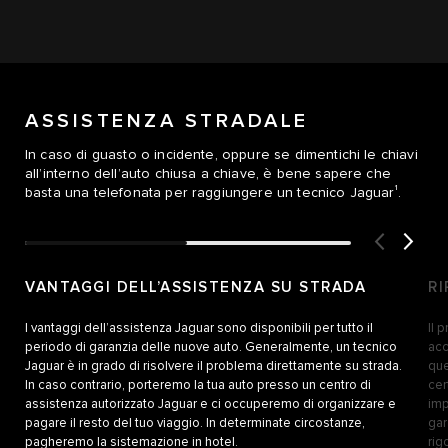
ASSISTENZA STRADALE
In caso di guasto o incidente, oppure se dimentichi le chiavi
all’interno dell’auto chiusa a chiave, è bene sapere che
1
basta una telefonata per raggiungere un tecnico Jaguar
.
VANTAGGI DELL’ASSISTENZA SU STRADA
RI
I vantaggi dell’assistenza Jaguar sono disponibili per tutto il
Il 
periodo di garanzia delle nuove auto. Generalmente, un tecnico
acc
Jaguar è in grado di risolvere il problema direttamente su strada.
que
In caso contrario, porteremo la tua auto presso un centro di
cer
assistenza autorizzato Jaguar e ci occuperemo di organizzare e
imp
pagare il resto del tuo viaggio. In determinate circostanze,
gar
pagheremo la sistemazione in hotel.
rig