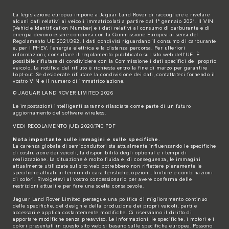
La legislazione europea impone a Jaguar Land Rover di raccogliere e rivelare
alcuni dati relativi ai veicoli immatricolati a partire dal 1° gennaio 2021. Il VIN
(Vehicle Identification Number) e i dati relativi al consumo di carburante e di
energia devono essere condivisi con la Commissione Europea ai sensi del
Regolamento UE 2021/392. I dati condivisi riguardano il consumo di carburante
e, per i PHEV, l'energia elettrica e la distanza percorsa. Per ulteriori
informazioni, consultare il regolamento pubblicato sul sito
web dell'UE
. È
possibile rifiutare di condividere con la Commissione i dati specifici del proprio
veicolo. La notifica del rifiuto è richiesta entro la fine di marzo per garantire
l'opt-out. Se desiderate rifiutare la condivisione dei dati,
contattateci
fornendo il
vostro VIN e il numero di immatricolazione.
© JAGUAR LAND ROVER LIMITED 2026
Le impostazioni intelligenti saranno rilasciate come parte di un futuro
aggiornamento del software wireless.
VEDI REGOLAMENTO (UE) 2020/740 PDF
Nota importante sulle immagini e sulle specifiche.
La carenza globale di semiconduttori sta attualmente influenzando le specifiche
di costruzione dei veicoli, la disponibilità degli optional e i tempi di
realizzazione. La situazione è molto fluida e, di conseguenza, le immagini
attualmente utilizzate sul sito web potrebbero non riflettere pienamente le
specifiche attuali in termini di caratteristiche, opzioni, finiture e combinazioni
di colori. Rivolgetevi al vostro concessionario per avere conferma delle
restrizioni attuali e per fare una scelta consapevole.
Jaguar Land Rover Limited persegue una politica di miglioramento continuo
delle specifiche, del design e della produzione dei propri veicoli, parti e
accessori e applica costantemente modifiche. Ci riserviamo il diritto di
apportare modifiche senza preavviso. Le informazioni, le specifiche, i motori e i
colori presentati in questo sito web si basano sulle specifiche europee. Possono