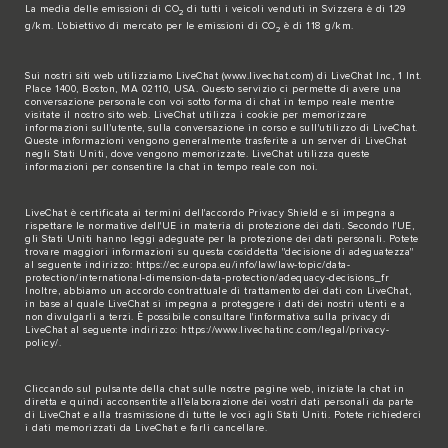
La media delle emissioni di CO
di tutti i veicoli venduti in Svizzera è di 129
2
g/km. L'obiettivo di mercato per le emissioni di CO
è di 118 g/km.
2
Sui nostri siti web utilizziamo LiveChat (
www.livechat.com
) di LiveChat Inc, 1 Int.
Place 1400, Boston, MA 02110, USA. Questo servizio ci permette di avere una
conversazione personale con voi sotto forma di chat in tempo reale mentre
visitate il nostro sito web. LiveChat utilizza i cookie per memorizzare
informazioni sull'utente, sulla conversazione in corso e sull'utilizzo di LiveChat.
Queste informazioni vengono generalmente trasferite a un server di LiveChat
negli Stati Uniti, dove vengono memorizzate. LiveChat utilizza queste
informazioni per consentire la chat in tempo reale con noi.
LiveChat è certificata ai termini dell'accordo Privacy Shield e si impegna a
rispettare le normative dell'UE in materia di protezione dei dati. Secondo l'UE,
gli Stati Uniti hanno leggi adeguate per la protezione dei dati personali. Potete
trovare maggiori informazioni su questa cosiddetta "decisione di adeguatezza"
al seguente indirizzo:
https://ec.europa.eu/info/law/law-topic/data-
protection/international-dimension-data-protection/adequacy-decisions_fr
Inoltre, abbiamo un accordo contrattuale di trattamento dei dati con LiveChat,
in base al quale LiveChat si impegna a proteggere i dati dei nostri utenti e a
non divulgarli a terzi. È possibile consultare l'informativa sulla privacy di
LiveChat al seguente indirizzo:
https://www.livechatinc.com/legal/privacy-
policy/
.
Cliccando sul pulsante della chat sulle nostre pagine web, iniziate la chat in
diretta e quindi acconsentite all'elaborazione dei vostri dati personali da parte
di LiveChat e alla trasmissione di tutte le voci agli Stati Uniti. Potete richiederci
i dati memorizzati da LiveChat e farli cancellare.