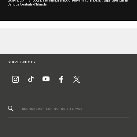
Quay, Dublin 2, D02 DT18 Irlande (info@greenval-insurance.ie) ; supervisée par la
Banque Centrale d’Irlande.
SUIVEZ-NOUS
RECHERCHER SUR NOTRE SITE WEB