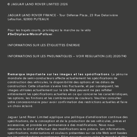
© JAGUAR LAND ROVER LIMITED 2026
JAGUAR LAND ROVER FRANCE - Tour Défense Plaza, 23 Rue Delarivière
Lefoullon, 92800 PUTEAUX
Pour les trajets courts, privilégiez la marche ou le vélo
#SeDéplacerMoinsPolluer
.
INFORMATIONS SUR LES ÉTIQUETTES ÉNERGIE
INFORMATIONS SUR LES PNEUMATIQUES – VOIR REGULATION (UE) 2020/740
Remarque importante sur les images et les spécifications
. La pénurie
mondiale de semi-conducteurs affecte actuellement les spécifications de
construction des véhicules, la disponibilité des options et les délais de
construction. Cette situation s’avère très fluctuante, et par conséquent, les
images utilisées actuellement sur le site Web peuvent ne pas refléter
entièrement les spécifications actuelles en ce qui concerne les caractéristiques,
les options, les finitions et les combinaisons de couleurs. Veuillez consulter
votre concessionnaire pour avoir confirmation des restrictions actuelles et faire
un choix éclairé.
Jaguar Land Rover Limited applique une politique d’amélioration continue des
spécifications, de la conception et de la production de ses véhicules, pièces et
accessoires, et procède en permanence à des modifications. Nous nous
réservons le droit d’effectuer des modifications sans préavis. Les informations,
spécifications, motorisations et couleurs présentées sur ce site Web sont basées