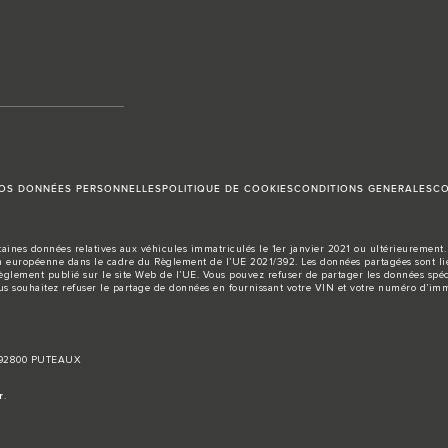
VOS DONNÉES PERSONNELLES
POLITIQUE DE COOKIES
CONDITIONS GENERALES
CO
aines données relatives aux véhicules immatriculés le 1er janvier 2021 ou ultérieurement. 
européenne dans le cadre du Règlement de l’UE 2021/392. Les données partagées sont liée
règlement publié sur le site
Web de l’UE
. Vous pouvez refuser de partager les données spéc
us souhaitez refuser le partage de données en fournissant votre VIN et votre numéro d’imm
, 92800 PUTEAUX
r
.