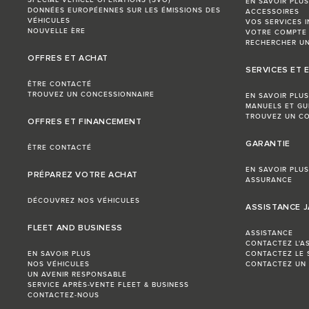
EN SAVOIR PLUS
DONNÉES EUROPÉENNES SUR LES ÉMISSIONS DES
ACCESSOIRES
VÉHICULES
VOS SERVICES 
NOUVELLE ÈRE
VOTRE COMPTE
RECHERCHER UN
OFFRES ET ACHAT
SERVICES ET 
ÊTRE CONTACTÉ
TROUVEZ UN CONCESSIONNAIRE
EN SAVOIR PLUS
MANUELS ET GU
TROUVEZ UN CO
OFFRES ET FINANCEMENT
GARANTIE
ÊTRE CONTACTÉ
EN SAVOIR PLUS
PRÉPAREZ VOTRE ACHAT
ASSURANCE
DÉCOUVREZ NOS VÉHICULES
ASSISTANCE 
FLEET AND BUSINESS
ASSISTANCE
CONTACTEZ L'A
EN SAVOIR PLUS
CONTACTEZ LE 
NOS VÉHICULES
CONTACTEZ UN
UN AVENIR RESPONSABLE
SERVICE APRÈS-VENTE FLEET & BUSINESS
CONTACTEZ-NOUS