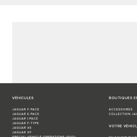
VÉHICULES
BOUTIQUES E
JAGUAR F-PACE
ACCESSOIRES
JAGUAR E-PACE
COLLECTION JA
JAGUAR I-PACE
JAGUAR F-TYPE
VOTRE VÉHIC
JAGUAR XE
JAGUAR XF
SPECIAL VEHICLE OPERATIONS (SVO)