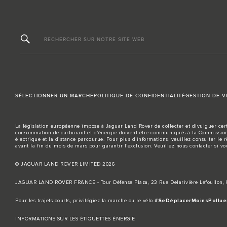
RECHERCHER SUR NOTRE SITE WEB
SÉLECTIONNER UN MARCHÉ
POLITIQUE DE CONFIDENTIALITÉ
GESTION DE 
La législation européenne impose à Jaguar Land Rover de collecter et divulguer cert
consommation de carburant et d’énergie doivent être communiqués à la Commission 
électrique et la distance parcourue. Pour plus d’informations, veuillez consulter le 
avant la fin du mois de mars pour garantir l’exclusion. Veuillez
nous contacter
si vo
© JAGUAR LAND ROVER LIMITED 2026
JAGUAR LAND ROVER FRANCE - Tour Défense Plaza, 23 Rue Delarivière Lefoullon
Pour les trajets courts, privilégiez la marche ou le vélo
#SeDéplacerMoinsPollue
INFORMATIONS SUR LES ÉTIQUETTES ÉNERGIE