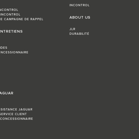
INCONTROL
INCONTROL
 INCONTROL
ABOUT US
E CAMPAGNE DE RAPPEL
JLR
ENTRETIENS
DURABILITÉ
IDES
NCESSIONNAIRE
JAGUAR
SSISTANCE JAGUAR
SERVICE CLIENT
 CONCESSIONNAIRE