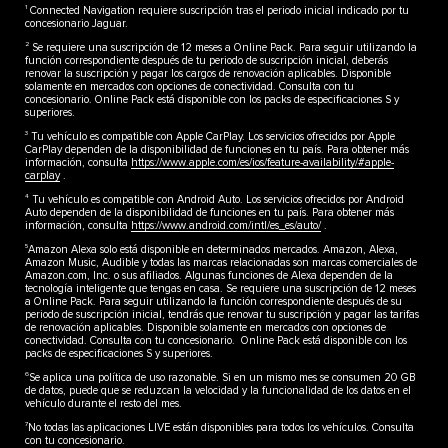
1
Connected Navigation requiere suscripción tras el periodo inicial indicado por tu
concesionario Jaguar.
2
Se requiere una suscripción de 12 meses a Online Pack. Para seguir utilizando la
función correspondiente después de tu periodo de suscripción inicial, deberás
renovar la suscripción y pagar los cargos de renovación aplicables. Disponible
solamente en mercados con opciones de conectividad. Consulta con tu
concesionario. Online Pack está disponible con los packs de especificaciones S y
superiores.
3
Tu vehículo es compatible con Apple CarPlay. Los servicios ofrecidos por Apple
CarPlay dependen de la disponibilidad de funciones en tu país. Para obtener más
información, consulta
https://www.apple.com/es/ios/feature-availability/#apple-
carplay
.
4
Tu vehículo es compatible con Android Auto. Los servicios ofrecidos por Android
Auto dependen de la disponibilidad de funciones en tu país. Para obtener más
información, consulta
https://www.android.com/intl/es_es/auto/
.
5
Amazon Alexa solo está disponible en determinados mercados. Amazon, Alexa,
Amazon Music, Audible y todas las marcas relacionadas son marcas comerciales de
Amazon.com, Inc. o sus afiliados. Algunas funciones de Alexa dependen de la
tecnología inteligente que tengas en casa. Se requiere una suscripción de 12 meses
a Online Pack. Para seguir utilizando la función correspondiente después de su
periodo de suscripción inicial, tendrás que renovar tu suscripción y pagar las tarifas
de renovación aplicables. Disponible solamente en mercados con opciones de
conectividad. Consulta con tu concesionario. Online Pack está disponible con los
packs de especificaciones S y superiores.
6
Se aplica una política de uso razonable. Si en un mismo mes se consumen 20 GB
de datos, puede que se reduzcan la velocidad y la funcionalidad de los datos en el
vehículo durante el resto del mes.
7
No todas las aplicaciones LIVE están disponibles para todos los vehículos. Consulta
con tu concesionario.