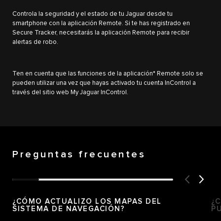
Controla la seguridad y el estado de tu Jaguar desde tu
smartphone con la aplicación Remote. Si te has registrado en
Secure Tracker, necesitarás la aplicación Remote para recibir
alertas de robo.
Ten en cuenta que las funciones de la aplicación* Remote solo se
pueden utilizar una vez que hayas activado tu cuenta InControl a
través del sitio web My Jaguar InControl.
Preguntas frecuentes
¿CÓMO ACTUALIZO LOS MAPAS DEL
¿
SISTEMA DE NAVEGACIÓN?
P