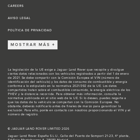
CAREERS
AVISO LEGAL
POLÍTICA DE PRIVACIDAD
MOSTRAR MÁS
La legislación de la UE exige a Jaguar Land Rover que recopile y divulgue
ciertos datos relacionados con los vehículos registrados a partir del 1 de enero
de 2021. Se debe compartir con la Comisión Europea el VIN (número de
identificación del vehículo) y los datos de consumo de combustible y energía
conforme a lo estipulado en la normativa 2021/392 de la UE. Los datos
compartidos tratan sobre el combustible consumido, la energía eléctrica de los
PHEV y la distancia recorrida. Para obtener más información, consulta la
normativa publicada en el sitio
web de la UE
. Si lo deseas, puedes negarte a
que los datos de tu vehículo se compartan con la Comisión Europea. No
obstante, deberás notificarlo antes de finales de marzo para garantizar la
exclusión. Para ello,
ponte en contacto
con nosotros proporcionando el VIN y el
número de registro.
© JAGUAR LAND ROVER LIMITED 2026
Jaguar Land Rover España S.L.U., Calle del Puerto de Somport 21-23, 4ª planta,
Edificio Monteburgos A, 28050 Madrid.