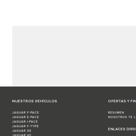
NUESTROS VEHÍCULOS
OFERTAS Y FI
JAGUAR F-PACE
RESUMEN
JAGUAR E-PACE
NOSOTROS TE 
JAGUAR I-PACE
JAGUAR F-TYPE
ENLACES DIR
JAGUAR XE
JAGUAR XF