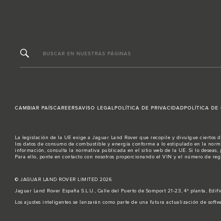
BUSCAR EN NUESTRAS PÁGINAS
CAMBIAR PAÍS
CAREERS
AVISO LEGAL
POLÍTICA DE PRIVACIDAD
POLÍTICA DE
La legislación de la UE exige a Jaguar Land Rover que recopile y divulgue ciertos d
los datos de consumo de combustible y energía conforme a lo estipulado en la norma
información, consulta la normativa publicada en el sitio
web de la UE
. Si lo deseas
Para ello,
ponte en contacto
con nosotros proporcionando el VIN y el número de regi
© JAGUAR LAND ROVER LIMITED 2026
Jaguar Land Rover España S.L.U., Calle del Puerto de Somport 21-23, 4ª planta, Edi
Los ajustes inteligentes se lanzarán como parte de una futura actualización de softw