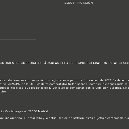
ELECTRIFICACIÓN
 COOKIES
JLR CORPORATE
CLÁUSULAS LEGALES RGPD
DECLARACIÓN DE ACCESIBI
atos relacionados con los vehículos registrados a partir del 1 de enero de 2021. Se debe c
tiva 2021/392 de la UE. Los datos compartidos tratan sobre el combustible consumido, la e
, puedes negarte a que los datos de tu vehículo se compartan con la Comisión Europea. No ob
stro.
ficio Monteburgos A, 28050 Madrid.
are inalámbrica. El desarrollo y la actualización de software están sujetos a cambios de pl