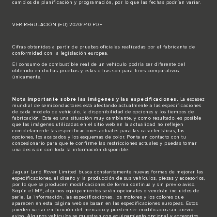
cambios de planificación y programación, por lo que las fechas podrían variar.
VER REGULACIÓN (EU) 2020/740 PDF
Cifras obtenidas a partir de pruebas oficiales realizadas por el fabricante de
conformidad con la legislación europea.
El consumo de combustible real de un vehículo podría ser diferente del
obtenido en dichas pruebas y estas cifras son para fines comparativos
únicamente.
Nota importante sobre las imágenes y las especificaciones.
La escasez
mundial de semiconductores está afectando actualmente a las especificaciones
de cada modelo de vehículo, la disponibilidad de opciones y los tiempos de
fabricación. Esta es una situación muy cambiante, y como resultado, es posible
que las imágenes utilizadas en el sitio web en la actualidad no reflejen
completamente las especificaciones actuales para las características, las
opciones, los acabados y los esquemas de color. Ponte en contacto con tu
concesionario para que te confirme las restricciones actuales y puedas tomar
una decisión con toda la información disponible.
Jaguar Land Rover Limited busca constantemente nuevas formas de mejorar las
especificaciones, el diseño y la producción de sus vehículos, piezas y accesorios,
por lo que se producen modificaciones de forma continua y sin previo aviso.
Según el MY, algunos equipamientos serán opcionales o vendrán incluidos de
serie. La información, las especificaciones, los motores y los colores que
aparecen en esta página web se basan en las especificaciones europeas. Estos
pueden variar en función del mercado y pueden ser modificados sin previo
aviso. Algunos vehículos se muestran con equipamiento opcional y accesorios