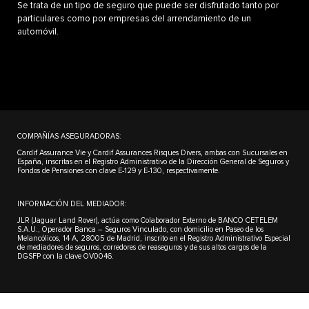
Se trata de un tipo de seguro que puede ser disfrutado tanto por
particulares como por empresas del arrendamiento de un
automóvil.
COMPAÑÍAS ASEGURADORAS:
Cardif Assurance Vie y Cardif Assurances Risques Divers, ambas con Sucursales en
España, inscritas en el Registro Administrativo de la Dirección General de Seguros y
Fondos de Pensiones con clave E-129 y E-130, respectivamente.
INFORMACIÓN DEL MEDIADOR:
JLR (Jaguar Land Rover), actúa como Colaborador Externo de BANCO CETELEM
S.A.U., Operador Banca – Seguros Vinculado, con domicilio en Paseo de los
Melancólicos, 14 A, 28005 de Madrid, inscrito en el Registro Administrativo Especial
de mediadores de seguros, corredores de reaseguros y de sus altos cargos de la
DGSFP con la clave OV0046.