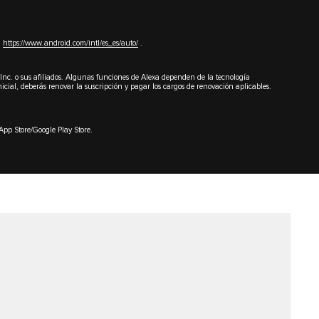
a
https://www.android.com/intl/es_es/auto/
.
c. o sus afiliados. Algunas funciones de Alexa dependen de la tecnología
cial, deberás renovar la suscripción y pagar los cargos de renovación aplicables.
App Store/Google Play Store.