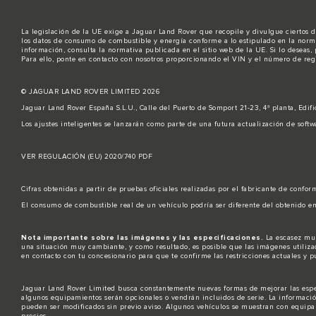
La legislación de la UE exige a Jaguar Land Rover que recopile y divulgue ciertos d
los datos de consumo de combustible y energía conforme a lo estipulado en la norma
información, consulta la normativa publicada en el sitio
web de la UE
. Si lo deseas
Para ello,
ponte en contacto
con nosotros proporcionando el VIN y el número de regi
© JAGUAR LAND ROVER LIMITED 2026
Jaguar Land Rover España S.L.U., Calle del Puerto de Somport 21-23, 4ª planta, Edi
Los ajustes inteligentes se lanzarán como parte de una futura actualización de softw
VER REGULACIÓN (EU) 2020/740 PDF
Cifras obtenidas a partir de pruebas oficiales realizadas por el fabricante de confor
El consumo de combustible real de un vehículo podría ser diferente del obtenido en
Nota importante sobre las imágenes y las especificaciones.
La escasez mun
una situación muy cambiante, y como resultado, es posible que las imágenes utilizada
en contacto con tu concesionario para que te confirme las restricciones actuales y 
Jaguar Land Rover Limited busca constantemente nuevas formas de mejorar las especi
algunos equipamientos serán opcionales o vendrán incluidos de serie. La información
pueden ser modificados sin previo aviso. Algunos vehículos se muestran con equipam
precios.