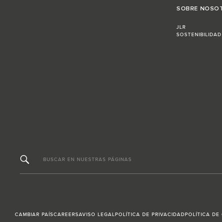
SOBRE NOSO
JLR
SOSTENIBILIDAD
BUSCAR EN NUESTRAS PÁGINAS
CAMBIAR PAÍS
CAREERS
AVISO LEGAL
POLÍTICA DE PRIVACIDAD
POLÍTICA DE