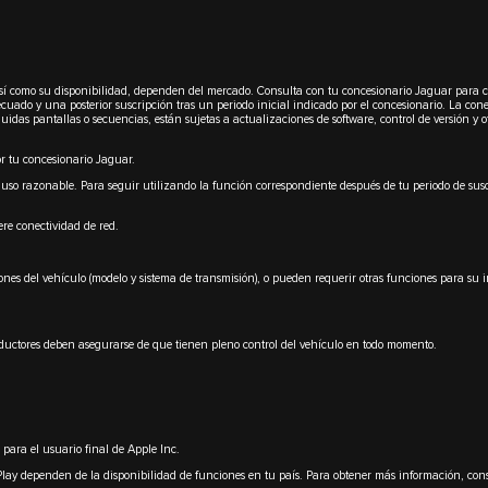
ol, así como su disponibilidad, dependen del mercado. Consulta con tu concesionario Jaguar para 
ecuado y una posterior suscripción tras un periodo inicial indicado por el concesionario. La con
idas pantallas o secuencias, están sujetas a actualizaciones de software, control de versión y o
or tu concesionario Jaguar.
uso razonable. Para seguir utilizando la función correspondiente después de tu periodo de suscr
ere conectividad de red.
nes del vehículo (modelo y sistema de transmisión), o pueden requerir otras funciones para su i
nductores deben asegurarse de que tienen pleno control del vehículo en todo momento.
para el usuario final de Apple Inc.
rPlay dependen de la disponibilidad de funciones en tu país. Para obtener más información, co