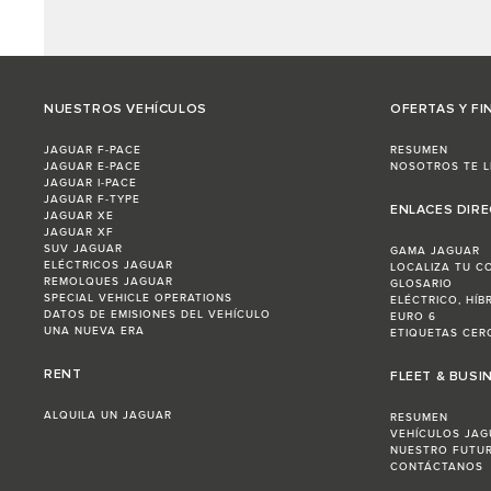
NUESTROS VEHÍCULOS
OFERTAS Y FI
JAGUAR F-PACE
RESUMEN
JAGUAR E-PACE
NOSOTROS TE 
JAGUAR I-PACE
JAGUAR F-TYPE
ENLACES DIR
JAGUAR XE
JAGUAR XF
SUV JAGUAR
GAMA JAGUAR
ELÉCTRICOS JAGUAR
LOCALIZA TU C
REMOLQUES JAGUAR
GLOSARIO
SPECIAL VEHICLE OPERATIONS
ELÉCTRICO, HÍB
DATOS DE EMISIONES DEL VEHÍCULO
EURO 6
UNA NUEVA ERA
ETIQUETAS CERO
RENT
FLEET & BUSI
ALQUILA UN JAGUAR
RESUMEN
VEHÍCULOS JAG
NUESTRO FUTU
CONTÁCTANOS