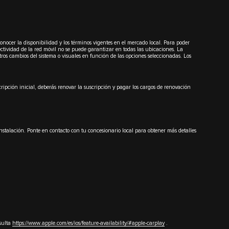
conocer la disponibilidad y los términos vigentes en el mercado local. Para poder
ectividad de la red móvil no se puede garantizar en todas las ubicaciones. La
tros cambios del sistema o visuales en función de las opciones seleccionadas. Los
ipción inicial, deberás renovar la suscripción y pagar los cargos de renovación
nstalación. Ponte en contacto con tu concesionario local para obtener más detalles
nsulta
https://www.apple.com/es/ios/feature-availability/#apple-carplay
.