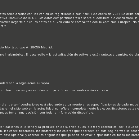
atos relacionados con los vehículos registrados a partir del 1 de enero de 2021. Se debe c
tiva 2021/392 de la UE. Los datos compartidos tratan sobre el combustible consumido, la e
, puedes negarte a que los datos de tu vehículo se compartan con la Comisión Europea. No ob
stro.
ficio Monteburgos A, 28050 Madrid.
are inalámbrica. El desarrollo y la actualización de software están sujetos a cambios de pl
midad con la legislación europea.
 dichas pruebas y estas cifras son para fines comparativos únicamente.
dial de semiconductores está afectando actualmente a las especificaciones de cada modelo 
s en el sitio web en la actualidad no reflejen completamente las especificaciones actuales 
puedas tomar una decisión con toda la información disponible.
ficaciones, el diseño y la producción de sus vehículos, piezas y accesorios, por lo que s
, las especificaciones, los motores y los colores que aparecen en esta página web se basa
iento opcional y accesorios originales que pueden no estar disponibles en todos los merca