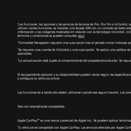
1
Las funciones, las opciones y los servicios de terceros de Pivi, Pivi Pro e InContr
utilizar ciertas funciones, se necesita una tarjeta SIM con un contrato de datos ad
información y las imágenes mostradas en relación con la tecnología InControl, inclu
términos y condiciones se pueden consultar
aquí
2
Connected Navigation requiere una suscripción tras el periodo inicial indicado p
3
Se requiere una cuenta de InControl y una suscripción. Se aplica una política de 
aplicables.
4
La actualización está sujeta al consentimiento del propietario/conductor. Se requi
El equipamiento opcional y su disponibilidad pueden variar según las especificacio
o configura tu vehículo online.
Las funciones de a bordo solo deben utilizarse cuando sea seguro hacerlo. Los co
Solo con smartphones compatibles.
TM
Apple CarPlay
es una marca comercial de Apple Inc. Se pueden aplicar términos 
Tu vehículo es compatible con Apple CarPlay. Los servicios ofrecidos por Apple Ca