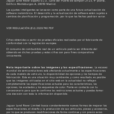
Jaguar Land Rover España S.L.U., Calle del Puerto de Somport 21-23, 4ª planta,
Edificio Monteburgos A, 28050 Madrid.
Los ajustes inteligentes se lanzarán como parte de una futura actualización de
software inalámbrica. El desarrollo y la actualización de software están sujetos a
cambios de planificación y programación, por lo que las fechas podrían variar.
VER REGULACIÓN (EU) 2020/740 PDF
Cifras obtenidas a partir de pruebas oficiales realizadas por el fabricante de
conformidad con la legislación europea.
El consumo de combustible real de un vehículo podría ser diferente del
obtenido en dichas pruebas y estas cifras son para fines comparativos
únicamente.
Nota importante sobre las imágenes y las especificaciones.
La escasez
mundial de semiconductores está afectando actualmente a las especificaciones
de cada modelo de vehículo, la disponibilidad de opciones y los tiempos de
fabricación. Esta es una situación muy cambiante, y como resultado, es posible
que las imágenes utilizadas en el sitio web en la actualidad no reflejen
completamente las especificaciones actuales para las características, las
opciones, los acabados y los esquemas de color. Ponte en contacto con tu
concesionario para que te confirme las restricciones actuales y puedas tomar
una decisión con toda la información disponible.
Jaguar Land Rover Limited busca constantemente nuevas formas de mejorar las
especificaciones, el diseño y la producción de sus vehículos, piezas y accesorios,
por lo que se producen modificaciones de forma continua y sin previo aviso.