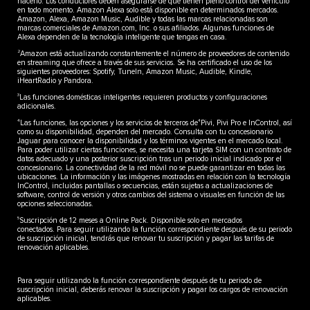
hacerlo. Los conductores deben asegurarse de que tienen pleno control del vehículo
en todo momento. Amazon Alexa solo está disponible en determinados mercados.
Amazon, Alexa, Amazon Music, Audible y todas las marcas relacionadas son
marcas comerciales de Amazon.com, Inc. o sus afiliados. Algunas funciones de
Alexa dependen de la tecnología inteligente que tengas en casa.
2
Amazon está actualizando constantemente el número de proveedores de contenido
en streaming que ofrece a través de sus servicios. Se ha certificado el uso de los
siguientes proveedores: Spotify, TuneIn, Amazon Music, Audible, Kindle,
iHeartRadio y Pandora.
3
Las funciones domésticas inteligentes requieren productos y configuraciones
adicionales.
4
4
Las funciones, las opciones y los servicios de terceros de
Pivi, Pivi Pro e InControl, así
como su disponibilidad, dependen del mercado. Consulta con tu concesionario
Jaguar para conocer la disponibilidad y los términos vigentes en el mercado local.
Para poder utilizar ciertas funciones, se necesita una tarjeta SIM con un contrato de
datos adecuado y una posterior suscripción tras un periodo inicial indicado por el
concesionario. La conectividad de la red móvil no se puede garantizar en todas las
ubicaciones. La información y las imágenes mostradas en relación con la tecnología
InControl, incluidas pantallas o secuencias, están sujetas a actualizaciones de
software, control de versión y otros cambios del sistema o visuales en función de las
opciones seleccionadas.
5
Suscripción de 12 meses a Online Pack. Disponible solo en mercados
conectados. Para seguir utilizando la función correspondiente después de su periodo
de suscripción inicial, tendrás que renovar tu suscripción y pagar las tarifas de
renovación aplicables.
Para seguir utilizando la función correspondiente después de tu periodo de
suscripción inicial, deberás renovar la suscripción y pagar los cargos de renovación
aplicables.