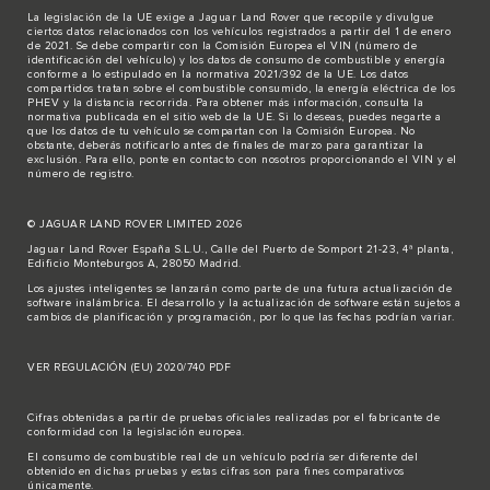
La legislación de la UE exige a Jaguar Land Rover que recopile y divulgue
ciertos datos relacionados con los vehículos registrados a partir del 1 de enero
de 2021. Se debe compartir con la Comisión Europea el VIN (número de
identificación del vehículo) y los datos de consumo de combustible y energía
conforme a lo estipulado en la normativa 2021/392 de la UE. Los datos
compartidos tratan sobre el combustible consumido, la energía eléctrica de los
PHEV y la distancia recorrida. Para obtener más información, consulta la
normativa publicada en el sitio
web de la UE
. Si lo deseas, puedes negarte a
que los datos de tu vehículo se compartan con la Comisión Europea. No
obstante, deberás notificarlo antes de finales de marzo para garantizar la
exclusión. Para ello,
ponte en contacto
con nosotros proporcionando el VIN y el
número de registro.
© JAGUAR LAND ROVER LIMITED 2026
Jaguar Land Rover España S.L.U., Calle del Puerto de Somport 21-23, 4ª planta,
Edificio Monteburgos A, 28050 Madrid.
Los ajustes inteligentes se lanzarán como parte de una futura actualización de
software inalámbrica. El desarrollo y la actualización de software están sujetos a
cambios de planificación y programación, por lo que las fechas podrían variar.
VER REGULACIÓN (EU) 2020/740 PDF
Cifras obtenidas a partir de pruebas oficiales realizadas por el fabricante de
conformidad con la legislación europea.
El consumo de combustible real de un vehículo podría ser diferente del
obtenido en dichas pruebas y estas cifras son para fines comparativos
únicamente.