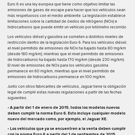
Euro 6 es una ley europea que tiene como objetivo limitar las
emisiones de gases de escape para hacer que los vehículos sean
más respetuosos con el medio ambiente. La legislación establece
limitaciones sobre la cantidad de óxidos de nitrógeno (NOx) e
hidrocarburos que puede emitir un vehículo por kilómetro recorrido.
Los vehículos diésel y gasolina se someten a distintos niveles de
restricción dentro de la legislación Euro 6. Para los vehículos diésel,
el nivel permitido de emisiones de NOx ha bajado hasta 80 mg/km
(desde 180 mg/km), mientras que el nivel permitido de emisiones
de hidrocarburos ha bajado hasta 170 mg/km (desde 230 mg/km).
El nivel de emisiones de NOx para los vehículos gasolina
permanece en 60 mg/km, mientras que el nivel permitido de
emisiones de hidrocarburos permanece en 100 mg/km.
Junto con otros fabricantes de vehículos, Jaguar tiene la obligación
legal de cumplir estas nuevas regulaciones a partir de las fechas
siguientes:
• A partir del 1 de enero de 2015, todos los modelos nuevos
deben cumplir la norma Euro 6. Esto incluye cualquier modelo
nuevo del mercado como, por ejemplo, el Jaguar XE.
• Los vehículos que ya se encuentren a la venta deben cumplir
con la norma Euro 6 a partir del 1 de septiembre de 2015,