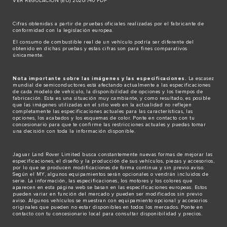
VER REGULACIÓN (EU) 2020/740 PDF
Cifras obtenidas a partir de pruebas oficiales realizadas por el fabricante de
conformidad con la legislación europea.
El consumo de combustible real de un vehículo podría ser diferente del
obtenido en dichas pruebas y estas cifras son para fines comparativos
únicamente.
Nota importante sobre las imágenes y las especificaciones.
La escasez
mundial de semiconductores está afectando actualmente a las especificaciones
de cada modelo de vehículo, la disponibilidad de opciones y los tiempos de
fabricación. Esta es una situación muy cambiante, y como resultado, es posible
que las imágenes utilizadas en el sitio web en la actualidad no reflejen
completamente las especificaciones actuales para las características, las
opciones, los acabados y los esquemas de color. Ponte en contacto con tu
concesionario para que te confirme las restricciones actuales y puedas tomar
una decisión con toda la información disponible.
Jaguar Land Rover Limited busca constantemente nuevas formas de mejorar las
especificaciones, el diseño y la producción de sus vehículos, piezas y accesorios,
por lo que se producen modificaciones de forma continua y sin previo aviso.
Según el MY, algunos equipamientos serán opcionales o vendrán incluidos de
serie. La información, las especificaciones, los motores y los colores que
aparecen en esta página web se basan en las especificaciones europeas. Estos
pueden variar en función del mercado y pueden ser modificados sin previo
aviso. Algunos vehículos se muestran con equipamiento opcional y accesorios
originales que pueden no estar disponibles en todos los mercados. Ponte en
contacto con tu concesionario local para consultar disponibilidad y precios.