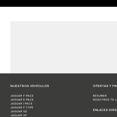
NUESTROS VEHÍCULOS
OFERTAS Y FI
JAGUAR F-PACE
RESUMEN
JAGUAR E-PACE
NOSOTROS TE 
JAGUAR I-PACE
JAGUAR F-TYPE
ENLACES DIR
JAGUAR XE
JAGUAR XF