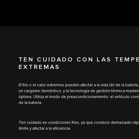
TEN CUIDADO CON LAS TEMP
EXTREMAS
El frío o el calor extremos pueden afectar a la vida útil de la bate
un cargador doméstico, y la tecnología de gestión térmica mantend
óptima. Utiliza el modo de preacondicionamiento: el vehículo con
de la batería.
Ten cuidado en condiciones frías, ya que conducir demasiado rápid
límite y afectar a la eficiencia.