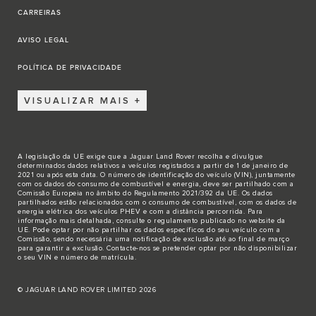
CARREIRAS
AVISO LEGAL
POLÍTICA DE PRIVACIDADE
VISUALIZAR MAIS
A legislação da UE exige que a Jaguar Land Rover recolha e divulgue
determinados dados relativos a veículos registados a partir de 1 de janeiro de
2021 ou após esta data. O número de identificação do veículo (VIN), juntamente
com os dados do consumo de combustível e energia, deve ser partilhado com a
Comissão Europeia no âmbito do Regulamento 2021/392 da UE. Os dados
partilhados estão relacionados com o consumo de combustível, com os dados de
energia elétrica dos veículos PHEV e com a distância percorrida. Para
informação mais detalhada, consulte o regulamento publicado no
website da
UE
. Pode optar por não partilhar os dados específicos do seu veículo com a
Comissão, sendo necessária uma notificação de exclusão até ao final de março
para garantir a exclusão.
Contacte-nos
se pretender optar por não disponibilizar
o seu VIN e número de matrícula.
© JAGUAR LAND ROVER LIMITED 2026