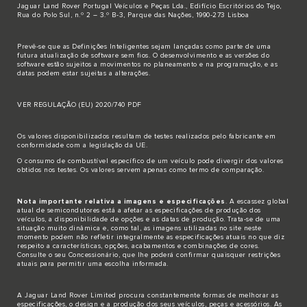
Jaguar Land Rover Portugal Veículos e Peças Lda., Edifício Escritórios do Tejo,
Rua do Polo Sul, n.º 2 – 3.º B-3, Parque das Nações, 1990-273 Lisboa
Prevê-se que as Definições Inteligentes sejam lançadas como parte de uma
futura atualização de software sem fios. O desenvolvimento e as versões do
software estão sujeitos a movimentos no planeamento e na programação, e as
datas podem estar sujeitas a alterações.
VER REGULAÇÃO (EU) 2020/740 PDF
Os valores disponibilizados resultam de testes realizados pelo fabricante em
conformidade com a legislação da UE.
O consumo de combustível específico de um veículo pode divergir dos valores
obtidos nos testes. Os valores servem apenas como termo de comparação.
Nota importante relativa a imagens e especificações
. A escassez global
atual de semicondutores está a afetar as especificações de produção dos
veículos, a disponibilidade de opções e as datas de produção. Trata-se de uma
situação muito dinâmica e, como tal, as imagens utilizadas no site neste
momento podem não refletir integralmente as especificações atuais no que diz
respeito a características, opções, acabamentos e combinações de cores.
Consulte o seu Concessionário, que lhe poderá confirmar quaisquer restrições
atuais para permitir uma escolha informada.
A Jaguar Land Rover Limited procura constantemente formas de melhorar as
especificações, o design e a produção dos seus veículos, peças e acessórios. As