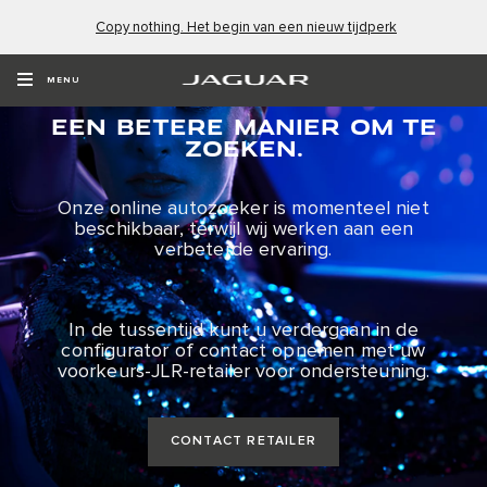
Copy nothing. Het begin van een nieuw tijdperk
EEN KORTE PAUZE.
MENU
EEN BETERE MANIER OM TE
ZOEKEN.
Onze online autozoeker is momenteel niet
beschikbaar, terwijl wij werken aan een
verbeterde ervaring.
In de tussentijd kunt u verdergaan in de
configurator of contact opnemen met uw
voorkeurs-JLR-retailer voor ondersteuning.
CONTACT RETAILER