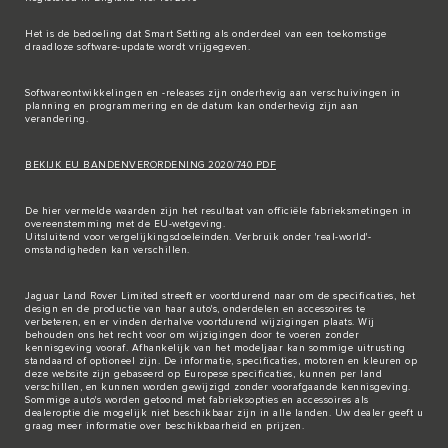
Het is de bedoeling dat Smart Setting als onderdeel van een toekomstige
draadloze software-update wordt vrijgegeven.
Softwareontwikkelingen en -releases zijn onderhevig aan verschuivingen in
planning en programmering en de datum kan onderhevig zijn aan
verandering.
BEKIJK EU BANDENVERORDENING 2020/740 PDF
De hier vermelde waarden zijn het resultaat van officiële fabrieksmetingen in
overeenstemming met de EU-wetgeving.
Uitsluitend voor vergelijkingsdoeleinden. Verbruik onder 'real-world'-
omstandigheden kan verschillen.
Jaguar Land Rover Limited streeft er voortdurend naar om de specificaties, het
design en de productie van haar auto's, onderdelen en accessoires te
verbeteren, en er vinden derhalve voortdurend wijzigingen plaats. Wij
behouden ons het recht voor om wijzigingen door te voeren zonder
kennisgeving vooraf. Afhankelijk van het modeljaar kan sommige uitrusting
standaard of optioneel zijn. De informatie, specificaties, motoren en kleuren op
deze website zijn gebaseerd op Europese specificaties, kunnen per land
verschillen, en kunnen worden gewijzigd zonder voorafgaande kennisgeving.
Sommige auto's worden getoond met fabrieksopties en accessoires als
dealeroptie die mogelijk niet beschikbaar zijn in alle landen. Uw dealer geeft u
graag meer informatie over beschikbaarheid en prijzen.