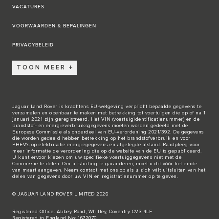
VACATURES
VOORWAARDEN & BEPALINGEN
PRIVACYBELEID
TOON MEER
Jaguar Land Rover is krachtens EU-wetgeving verplicht bepaalde gegevens te
verzamelen en openbaar te maken met betrekking tot voertuigen die op of na 1
januari 2021 zijn geregistreerd. Het VIN (voertuigidentificatienummer) en de
brandstof- en energieverbruiksgegevens moeten worden gedeeld met de
Europese Commissie als onderdeel van EU-verordening 2021/392. De gegevens
die worden gedeeld hebben betrekking op het brandstofverbruik en voor
PHEV's op elektrische energiegegevens en afgelegde afstand. Raadpleeg voor
meer informatie de verordening die op de
website van de EU
is gepubliceerd.
U kunt ervoor kiezen om uw specifieke voertuiggegevens niet met de
Commissie te delen. Om uitsluiting te garanderen, moet u dit vóór het einde
van maart aangeven. Neem
contact met ons
op als u zich wilt uitsluiten van het
delen van gegevens door uw VIN en registratienummer op te geven.
© JAGUAR LAND ROVER LIMITED 2026
Registered Office: Abbey Road, Whitley, Coventry CV3 4LF
Registered in England No: 1672070