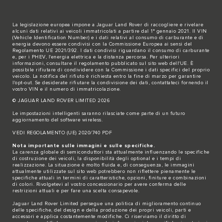
La legislazione europea impone a Jaguar Land Rover di raccogliere e rivelare
alcuni dati relativi ai veicoli immatricolati a partire dal 1° gennaio 2021. Il VIN
(Vehicle Identification Number) e i dati relativi al consumo di carburante e di
energia devono essere condivisi con la Commissione Europea ai sensi del
Regolamento UE 2021/392. I dati condivisi riguardano il consumo di carburante
e, per i PHEV, l'energia elettrica e la distanza percorsa. Per ulteriori
informazioni, consultare il regolamento pubblicato sul sito
web dell'UE
. È
possibile rifiutare di condividere con la Commissione i dati specifici del proprio
veicolo. La notifica del rifiuto è richiesta entro la fine di marzo per garantire
l'opt-out. Se desiderate rifiutare la condivisione dei dati,
contattateci
fornendo il
vostro VIN e il numero di immatricolazione.
© JAGUAR LAND ROVER LIMITED 2026
Le impostazioni intelligenti saranno rilasciate come parte di un futuro
aggiornamento del software wireless.
VEDI REGOLAMENTO (UE) 2020/740 PDF
Nota importante sulle immagini e sulle specifiche.
La carenza globale di semiconduttori sta attualmente influenzando le specifiche
di costruzione dei veicoli, la disponibilità degli optional e i tempi di
realizzazione. La situazione è molto fluida e, di conseguenza, le immagini
attualmente utilizzate sul sito web potrebbero non riflettere pienamente le
specifiche attuali in termini di caratteristiche, opzioni, finiture e combinazioni
di colori. Rivolgetevi al vostro concessionario per avere conferma delle
restrizioni attuali e per fare una scelta consapevole.
Jaguar Land Rover Limited persegue una politica di miglioramento continuo
delle specifiche, del design e della produzione dei propri veicoli, parti e
accessori e applica costantemente modifiche. Ci riserviamo il diritto di