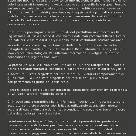
apportare modifiche senza preavviso. Le informazioni, le specifiche, i motori e i
colori presentati in questo sito web si basano sulle specifiche europee. Possono
variare a seconda del mercato e possono essere modificate senza preavviso.
Alcuni dei veicoli illustrati presentano equipaggiamenti opzionali o accessori
installati dal concessionario che potrebbero non essere disponibili in tutti i
mercati. Per informazioni sulla disponibilità e sui prezzi, contattare il
concessionario locale.
I dati forniti provengono dai test ufficiali del produttore in conformità alla
legislazione UE. Solo a scopo di confronto. I dati reali possono differire. I valori
indicati per le emissioni di CO
e il consumo di carburante possono variare a
2
seconda delle ruote e degli optional installati. Per informazioni tecniche
dettagliate si rimanda al link ufficiale dell'Ufficio federale dell'energia (UFE)
www.verbrauchskatalog.ch
. Per ulteriori informazioni, rivolgersi al proprio
concessionario Jaguar Land Rover.
La procedura WLTP è il nuovo test ufficiale dell'Unione Europea per il calcolo
dei valori standardizzati di consumo di carburante e di emissioni di CO
delle
2
autovetture. È stata progettata per fornire dati più vicini al comportamento di
guida reale. Il WLTP è stato progettato per fornire dati più vicini al
comportamento di guida nella vita reale.
I prezzi indicati sono quelli consigliati dal produttore, comprensivi di garanzia
e IVA. Con riserva di modifiche ed errori.
Ci impegniamo a garantire che le informazioni contenute in questo sito siano
accurate, complete e aggiornate. Tuttavia, utilizzando questo sito, l'utente
accetta di essere vincolato dalle nostre condizioni d'uso, che entrano in vigore
dalla data della prima visita al sito.
Le informazioni, le specifiche, i motori e i colori presentati in questo sito si
basano sulle specifiche europee. Possono variare a seconda del mercato e
possono essere modificate senza preavviso. Alcuni dei veicoli illustrati
presentano equipaggiamenti opzionali o accessori installati dal concessionario