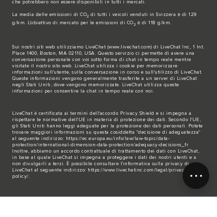
che potrebbero non essere disponibili in tutti i mercati.
La media delle emissioni di CO
di tutti i veicoli venduti in Svizzera è di 129
2
g/km. L'obiettivo di mercato per le emissioni di CO
è di 118 g/km.
2
Sui nostri siti web utilizziamo LiveChat (
www.livechat.com
) di LiveChat Inc, 1 Int.
Place 1400, Boston, MA 02110, USA. Questo servizio ci permette di avere una
conversazione personale con voi sotto forma di chat in tempo reale mentre
visitate il nostro sito web. LiveChat utilizza i cookie per memorizzare
informazioni sull'utente, sulla conversazione in corso e sull'utilizzo di LiveChat.
Queste informazioni vengono generalmente trasferite a un server di LiveChat
negli Stati Uniti, dove vengono memorizzate. LiveChat utilizza queste
informazioni per consentire la chat in tempo reale con noi.
LiveChat è certificata ai termini dell'accordo Privacy Shield e si impegna a
rispettare le normative dell'UE in materia di protezione dei dati. Secondo l'UE,
gli Stati Uniti hanno leggi adeguate per la protezione dei dati personali. Potete
trovare maggiori informazioni su questa cosiddetta "decisione di adeguatezza"
al seguente indirizzo:
https://ec.europa.eu/info/law/law-topic/data-
protection/international-dimension-data-protection/adequacy-decisions_fr
Inoltre, abbiamo un accordo contrattuale di trattamento dei dati con LiveChat,
in base al quale LiveChat si impegna a proteggere i dati dei nostri utenti e a
non divulgarli a terzi. È possibile consultare l'informativa sulla privacy di
LiveChat al seguente indirizzo:
https://www.livechatinc.com/legal/privacy-
policy/
.
Cliccando sul pulsante della chat sulle nostre pagine web, iniziate la chat in
diretta e quindi acconsentite all'elaborazione dei vostri dati personali da parte
di LiveChat e alla trasmissione di tutte le voci agli Stati Uniti. Potete richiederci