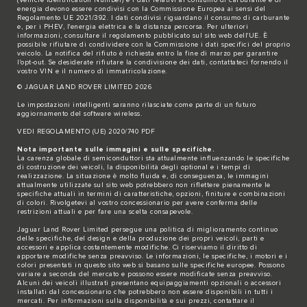
(Vehicle Identification Number) e i dati relativi al consumo di carburante e di
energia devono essere condivisi con la Commissione Europea ai sensi del
Regolamento UE 2021/392. I dati condivisi riguardano il consumo di carburante
e, per i PHEV, l'energia elettrica e la distanza percorsa. Per ulteriori
informazioni, consultare il regolamento pubblicato sul sito
web dell'UE
. È
possibile rifiutare di condividere con la Commissione i dati specifici del proprio
veicolo. La notifica del rifiuto è richiesta entro la fine di marzo per garantire
l'opt-out. Se desiderate rifiutare la condivisione dei dati,
contattateci
fornendo il
vostro VIN e il numero di immatricolazione.
© JAGUAR LAND ROVER LIMITED 2026
Le impostazioni intelligenti saranno rilasciate come parte di un futuro
aggiornamento del software wireless.
VEDI REGOLAMENTO (UE) 2020/740 PDF
Nota importante sulle immagini e sulle specifiche.
La carenza globale di semiconduttori sta attualmente influenzando le specifiche
di costruzione dei veicoli, la disponibilità degli optional e i tempi di
realizzazione. La situazione è molto fluida e, di conseguenza, le immagini
attualmente utilizzate sul sito web potrebbero non riflettere pienamente le
specifiche attuali in termini di caratteristiche, opzioni, finiture e combinazioni
di colori. Rivolgetevi al vostro concessionario per avere conferma delle
restrizioni attuali e per fare una scelta consapevole.
Jaguar Land Rover Limited persegue una politica di miglioramento continuo
delle specifiche, del design e della produzione dei propri veicoli, parti e
accessori e applica costantemente modifiche. Ci riserviamo il diritto di
apportare modifiche senza preavviso. Le informazioni, le specifiche, i motori e i
colori presentati in questo sito web si basano sulle specifiche europee. Possono
variare a seconda del mercato e possono essere modificate senza preavviso.
Alcuni dei veicoli illustrati presentano equipaggiamenti opzionali o accessori
installati dal concessionario che potrebbero non essere disponibili in tutti i
mercati. Per informazioni sulla disponibilità e sui prezzi, contattare il