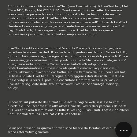
Sui nostri siti web utilizziamo LiveChat (
www.livechat.com
) di LiveChat Inc, 1 Int.
Place 1400, Boston, MA 02110, USA. Questo servizio ci permette di avere una
conversazione personale con voi sotto forma di chat in tempo reale mentre
visitate il nostro sito web. LiveChat utilizza i cookie per memorizzare
informazioni sull'utente, sulla conversazione in corso e sull'utilizzo di LiveChat.
Queste informazioni vengono generalmente trasferite a un server di LiveChat
negli Stati Uniti, dove vengono memorizzate. LiveChat utilizza queste
informazioni per consentire la chat in tempo reale con noi.
LiveChat è certificata ai termini dell'accordo Privacy Shield e si impegna a
rispettare le normative dell'UE in materia di protezione dei dati. Secondo l'UE,
gli Stati Uniti hanno leggi adeguate per la protezione dei dati personali. Potete
trovare maggiori informazioni su questa cosiddetta "decisione di adeguatezza"
al seguente indirizzo:
https://ec.europa.eu/info/law/law-topic/data-
protection/international-dimension-data-protection/adequacy-decisions_fr
Inoltre, abbiamo un accordo contrattuale di trattamento dei dati con LiveChat,
in base al quale LiveChat si impegna a proteggere i dati dei nostri utenti e a
non divulgarli a terzi. È possibile consultare l'informativa sulla privacy di
LiveChat al seguente indirizzo:
https://www.livechatinc.com/legal/privacy-
policy/
.
Cliccando sul pulsante della chat sulle nostre pagine web, iniziate la chat in
diretta e quindi acconsentite all'elaborazione dei vostri dati personali da parte
di LiveChat e alla trasmissione di tutte le voci agli Stati Uniti. Potete richiederci
i dati memorizzati da LiveChat e farli cancellare.
Le mappe presenti su questo sito web sono fornite da fornitori esterni solo a
scopo informativo generale.