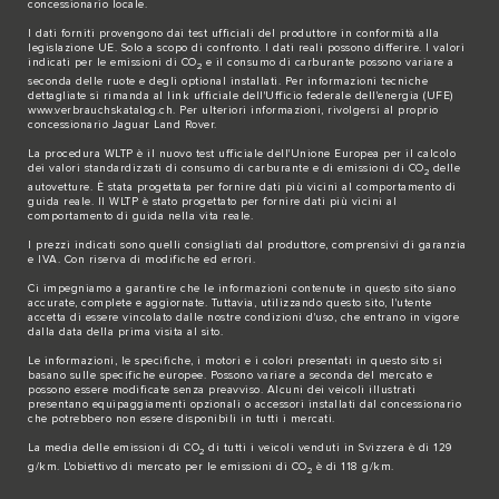
concessionario locale.
I dati forniti provengono dai test ufficiali del produttore in conformità alla
legislazione UE. Solo a scopo di confronto. I dati reali possono differire. I valori
indicati per le emissioni di CO
e il consumo di carburante possono variare a
2
seconda delle ruote e degli optional installati. Per informazioni tecniche
dettagliate si rimanda al link ufficiale dell'Ufficio federale dell'energia (UFE)
www.verbrauchskatalog.ch
. Per ulteriori informazioni, rivolgersi al proprio
concessionario Jaguar Land Rover.
La procedura WLTP è il nuovo test ufficiale dell'Unione Europea per il calcolo
dei valori standardizzati di consumo di carburante e di emissioni di CO
delle
2
autovetture. È stata progettata per fornire dati più vicini al comportamento di
guida reale. Il WLTP è stato progettato per fornire dati più vicini al
comportamento di guida nella vita reale.
I prezzi indicati sono quelli consigliati dal produttore, comprensivi di garanzia
e IVA. Con riserva di modifiche ed errori.
Ci impegniamo a garantire che le informazioni contenute in questo sito siano
accurate, complete e aggiornate. Tuttavia, utilizzando questo sito, l'utente
accetta di essere vincolato dalle nostre condizioni d'uso, che entrano in vigore
dalla data della prima visita al sito.
Le informazioni, le specifiche, i motori e i colori presentati in questo sito si
basano sulle specifiche europee. Possono variare a seconda del mercato e
possono essere modificate senza preavviso. Alcuni dei veicoli illustrati
presentano equipaggiamenti opzionali o accessori installati dal concessionario
che potrebbero non essere disponibili in tutti i mercati.
La media delle emissioni di CO
di tutti i veicoli venduti in Svizzera è di 129
2
g/km. L'obiettivo di mercato per le emissioni di CO
è di 118 g/km.
2