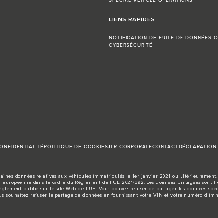
SPECIAL VEHICLE OPERATIONS
LIENS RAPIDES
NOTIFICATION DE FUITE DE DONNÉES O
CYBERSÉCURITÉ
ONFIDENTIALITÉ
POLITIQUE DE COOKIES
JLR CORPORATE
CONTACT
DÉCLARATION 
aines données relatives aux véhicules immatriculés le 1er janvier 2021 ou ultérieurement. 
européenne dans le cadre du Règlement de l’UE 2021/392. Les données partagées sont liée
règlement publié sur le site
Web de l’UE
. Vous pouvez refuser de partager les données spéc
us souhaitez refuser le partage de données en fournissant votre VIN et votre numéro d’imm