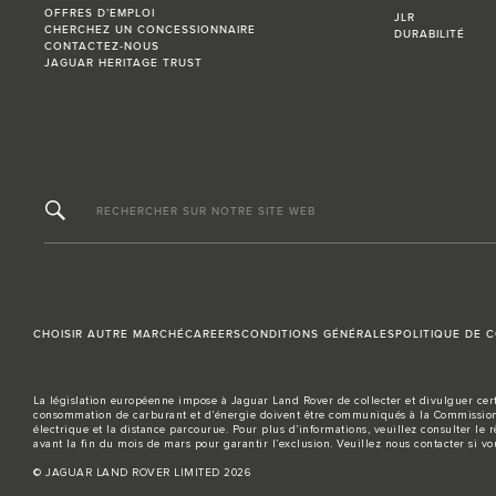
OFFRES D’EMPLOI
JLR
CHERCHEZ UN CONCESSIONNAIRE
DURABILITÉ
CONTACTEZ-NOUS
JAGUAR HERITAGE TRUST
RECHERCHER SUR NOTRE SITE WEB
CHOISIR AUTRE MARCHÉ
CAREERS
CONDITIONS GÉNÉRALES
POLITIQUE DE C
La législation européenne impose à Jaguar Land Rover de collecter et divulguer cert
consommation de carburant et d’énergie doivent être communiqués à la Commission 
électrique et la distance parcourue. Pour plus d’informations, veuillez consulter le 
avant la fin du mois de mars pour garantir l’exclusion. Veuillez
nous contacter
si vo
© JAGUAR LAND ROVER LIMITED 2026