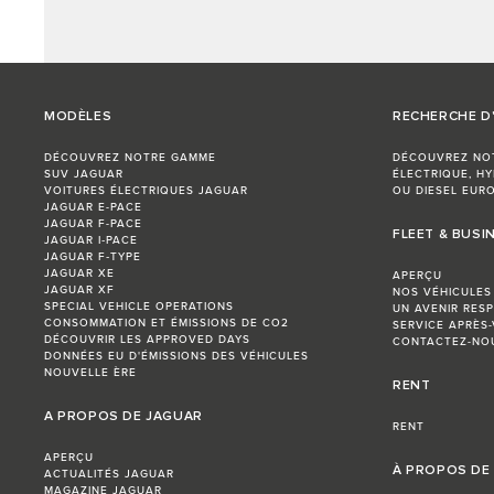
MODÈLES
RECHERCHE D
DÉCOUVREZ NOTRE GAMME
DÉCOUVREZ NO
SUV JAGUAR
ÉLECTRIQUE, HY
VOITURES ÉLECTRIQUES JAGUAR
OU DIESEL EURO
JAGUAR E-PACE
JAGUAR F-PACE
FLEET & BUSI
JAGUAR I‑PACE
JAGUAR F‑TYPE
JAGUAR XE
APERÇU
JAGUAR XF
NOS VÉHICULES
SPECIAL VEHICLE OPERATIONS
UN AVENIR RES
CONSOMMATION ET ÉMISSIONS DE CO2
SERVICE APRÈS-
DÉCOUVRIR LES APPROVED DAYS
CONTACTEZ-NO
DONNÉES EU D'ÉMISSIONS DES VÉHICULES
NOUVELLE ÈRE
RENT
A PROPOS DE JAGUAR
RENT
APERÇU
À PROPOS DE
ACTUALITÉS JAGUAR
MAGAZINE JAGUAR