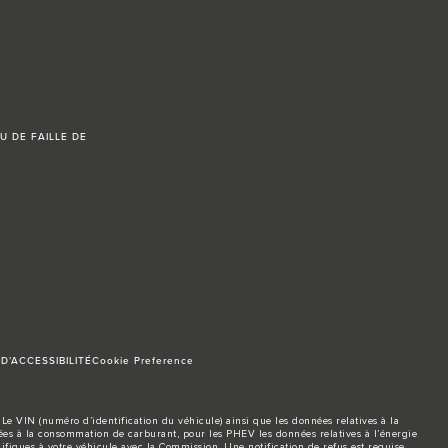
U DE FAILLE DE
D’ACCESSIBILITÉ
Cookie Preference
Le VIN (numéro d’identification du véhicule) ainsi que les données relatives à la
s à la consommation de carburant, pour les PHEV les données relatives à l’énergie
ifiques à votre véhicule avec la Commission. Une notification de refus est requise