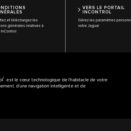
ONDITIONS
VERS LE PORTAIL
ÉNÉRALES
INCONTROL
tez et téléchargez les
Gérez les paramètres personn
ions générales relatives à
votre Jaguar
 InControl
1
ol
est le cœur technologique de l’habitacle de votre
nement, d’une navigation intelligente et de