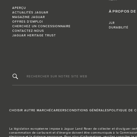
APERÇU
À PROPOS DE
ACTUALITÉS JAGUAR
MAGAZINE JAGUAR
OFFRES D’EMPLOI
JLR
CHERCHEZ UN CONCESSIONNAIRE
DURABILITÉ
CONTACTEZ-NOUS
JAGUAR HERITAGE TRUST
RECHERCHER SUR NOTRE SITE WEB
CHOISIR AUTRE MARCHÉ
CAREERS
CONDITIONS GÉNÉRALES
POLITIQUE DE C
La législation européenne impose à Jaguar Land Rover de collecter et divulguer cert
consommation de carburant et d’énergie doivent être communiqués à la Commission 
électrique et la distance parcourue. Pour plus d’informations, veuillez consulter le 