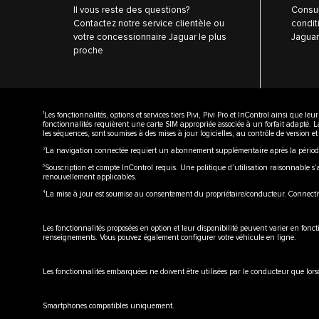
Il vous reste des questions?
Consul
Contactez notre service clientèle ou
condit
votre concessionnaire Jaguar le plus
Jaguar
proche
1
Les fonctionnalités, options et services tiers Pivi, Pivi Pro et InControl ainsi que 
fonctionnalités requièrent une carte SIM appropriée associée à un forfait adapté. L
les séquences, sont soumises à des mises à jour logicielles, au contrôle de version e
2
La navigation connectée requiert un abonnement supplémentaire après la période 
3
Souscription et compte InControl requis. Une politique d’utilisation raisonnable s’a
renouvellement applicables.
4
La mise à jour est soumise au consentement du propriétaire/conducteur. Connectiv
Les fonctionnalités proposées en option et leur disponibilité peuvent varier en fonct
renseignements. Vous pouvez également configurer votre véhicule en ligne.
Les fonctionnalités embarquées ne doivent être utilisées par le conducteur que lo
Smartphones compatibles uniquement.