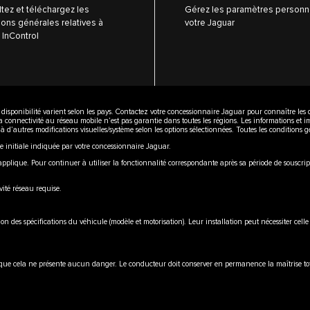
tez et téléchargez les
Gérez les paramètres personn
ions générales relatives à
votre Jaguar
 InControl
leur disponibilité varient selon les pays. Contactez votre concessionnaire Jaguar pour connaître les
a connectivité au réseau mobile n’est pas garantie dans toutes les régions. Les informations et 
t à d’autres modifications visuelles/système selon les options sélectionnées. Toutes les conditions
initiale indiquée par votre concessionnaire Jaguar.
pplique. Pour continuer à utiliser la fonctionnalité correspondante après sa période de souscripti
ité réseau requise.
ion des spécifications du véhicule (modèle et motorisation). Leur installation peut nécessiter cel
rsque cela ne présente aucun danger. Le conducteur doit conserver en permanence la maîtrise tot