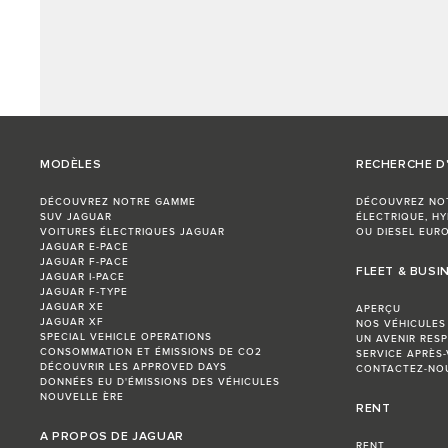
MODÈLES
RECHERCHE D
DÉCOUVREZ NOTRE GAMME
DÉCOUVREZ NO
SUV JAGUAR
ÉLECTRIQUE, HY
VOITURES ÉLECTRIQUES JAGUAR
OU DIESEL EURO
JAGUAR E-PACE
JAGUAR F-PACE
FLEET & BUSI
JAGUAR I‑PACE
JAGUAR F‑TYPE
JAGUAR XE
APERÇU
JAGUAR XF
NOS VÉHICULES
SPECIAL VEHICLE OPERATIONS
UN AVENIR RES
CONSOMMATION ET ÉMISSIONS DE CO2
SERVICE APRÈS-
DÉCOUVRIR LES APPROVED DAYS
CONTACTEZ-NO
DONNÉES EU D'ÉMISSIONS DES VÉHICULES
NOUVELLE ÈRE
RENT
A PROPOS DE JAGUAR
RENT