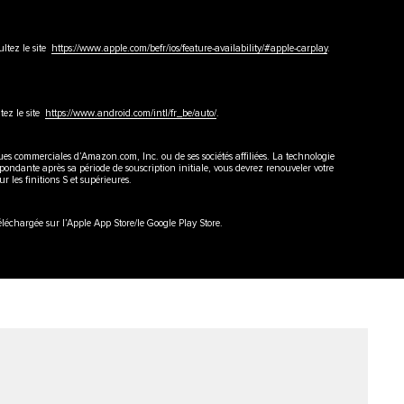
ultez le site
https://www.apple.com/befr/ios/feature-availability/#apple-carplay
.
tez le site
https://www.android.com/intl/fr_be/auto/
.
 commerciales d’Amazon.com, Inc. ou de ses sociétés affiliées. La technologie
spondante après sa période de souscription initiale, vous devrez renouveler votre
 les finitions S et supérieures.
léchargée sur l’Apple App Store/le Google Play Store.