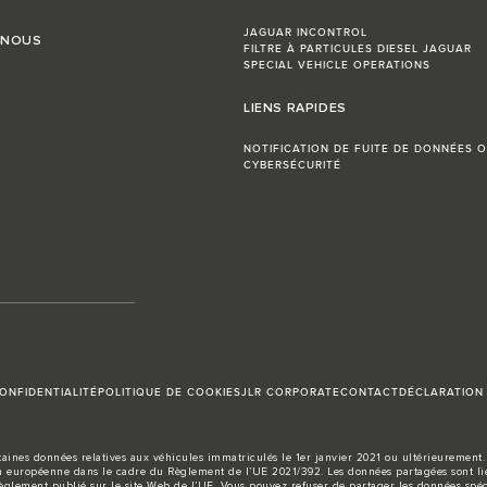
JAGUAR INCONTROL
 NOUS
FILTRE À PARTICULES DIESEL JAGUAR
SPECIAL VEHICLE OPERATIONS
LIENS RAPIDES
NOTIFICATION DE FUITE DE DONNÉES O
CYBERSÉCURITÉ
ONFIDENTIALITÉ
POLITIQUE DE COOKIES
JLR CORPORATE
CONTACT
DÉCLARATION 
aines données relatives aux véhicules immatriculés le 1er janvier 2021 ou ultérieurement. 
européenne dans le cadre du Règlement de l’UE 2021/392. Les données partagées sont liée
règlement publié sur le site
Web de l’UE
. Vous pouvez refuser de partager les données spéc