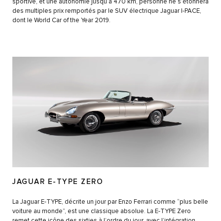
sportive, et une autonomie jusqu’à 470 km, personne ne s’étonnera
des multiples prix remportés par le SUV électrique Jaguar I-PACE,
dont le World Car of the Year 2019.
JAGUAR E-TYPE ZERO
La Jaguar E-TYPE, décrite un jour par Enzo Ferrari comme “plus belle
voiture au monde”, est une classique absolue. La E-TYPE Zero
remet cette icône des sixties à l’ordre du jour, avec l’intégration