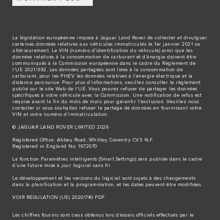
La législation européenne impose à Jaguar Land Rover de collecter et divulguer
certaines données relatives aux véhicules immatriculés le 1er janvier 2021 ou
ultérieurement. Le VIN (numéro d’identification du véhicule) ainsi que les
données relatives à la consommation de carburant et d’énergie doivent être
communiqués à la Commission européenne dans le cadre du Règlement de
l’UE 2021/392. Les données partagées sont liées à la consommation de
carburant, pour les PHEV les données relatives à l’énergie électrique et la
distance parcourue. Pour plus d’informations, veuillez consulter le règlement
publié sur le site
Web de l’UE
. Vous pouvez refuser de partager les données
spécifiques à votre véhicule avec la Commission. Une notification de refus est
requise avant la fin du mois de mars pour garantir l’exclusion. Veuillez
nous
contacter
si vous souhaitez refuser le partage de données en fournissant votre
VIN et votre numéro d’immatriculation.
© JAGUAR LAND ROVER LIMITED 2026
Registered Office: Abbey Road, Whitley, Coventry CV3 4LF
Registered in England No: 1672070
La fonction Paramètres intelligents (Smart Settings) sera publiée dans le cadre
d’une future mise à jour logiciel sans fil.
Le développement et les versions du logiciel sont sujets à des changements
dans la planification et la programmation, et les dates peuvent être modifiées.
VOIR REGULATION (UE) 2020/740 PDF
Les chiffres fournis sont ceux obtenus lors d’essais officiels effectués par le