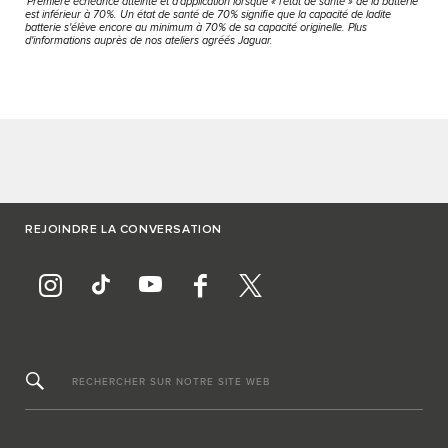
Première échéance atteinte et d'application lorsque « l'état de santé » de la batterie
est inférieur à 70%. Un état de santé de 70% signifie que la capacité de ladite
batterie s'élève encore au minimum à 70% de sa capacité originelle. Plus
d'informations auprès de nos ateliers agréés Jaguar.
REJOINDRE LA CONVERSATION
RECHERCHER SUR NOTRE SITE WEB