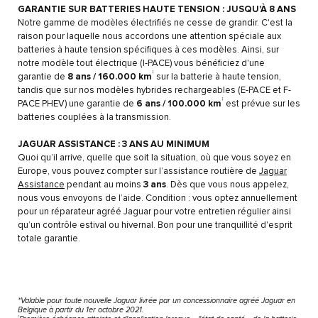
GARANTIE SUR BATTERIES HAUTE TENSION : JUSQU'À 8 ANS
Notre gamme de modèles électrifiés ne cesse de grandir. C'est la
raison pour laquelle nous accordons une attention spéciale aux
batteries à haute tension spécifiques à ces modèles. Ainsi, sur
notre modèle tout électrique (I-PACE) vous bénéficiez d'une
‡
garantie de
8 ans / 160.000 km
sur la batterie à haute tension,
tandis que sur nos modèles hybrides rechargeables (E-PACE et F-
‡
PACE PHEV) une garantie de
6 ans / 100.000 km
est prévue sur les
batteries couplées à la transmission.
JAGUAR ASSISTANCE : 3 ANS AU MINIMUM
Quoi qu’il arrive, quelle que soit la situation, où que vous soyez en
Europe, vous pouvez compter sur l’assistance routière de
Jaguar
Assistance
pendant au moins
3 ans
. Dès que vous nous appelez,
nous vous envoyons de l’aide. Condition : vous optez annuellement
pour un réparateur agréé Jaguar pour votre entretien régulier ainsi
qu’un contrôle estival ou hivernal. Bon pour une tranquillité d'esprit
totale garantie.
*Valable pour toute nouvelle Jaguar livrée par un concessionnaire agréé Jaguar en
Belgique à partir du 1er octobre 2021.
‡