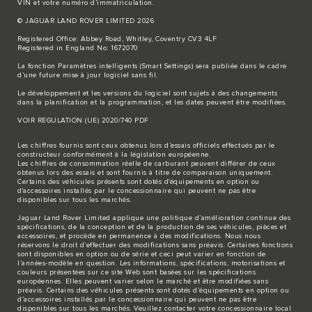
VIN et votre numéro d’immatriculation.
© JAGUAR LAND ROVER LIMITED 2026
Registered Office: Abbey Road, Whitley, Coventry CV3 4LF
Registered in England No: 1672070
La fonction Paramètres intelligents (Smart Settings) sera publiée dans le cadre
d’une future mise à jour logiciel sans fil.
Le développement et les versions du logiciel sont sujets à des changements
dans la planification et la programmation, et les dates peuvent être modifiées.
VOIR REGULATION (UE) 2020/740 PDF
Les chiffres fournis sont ceux obtenus lors d’essais officiels effectués par le
constructeur conformément à la législation européenne.
Les chiffres de consommation réelle de carburant peuvent différer de ceux
obtenus lors des essais et sont fournis à titre de comparaison uniquement.
Certains des véhicules présents sont dotés d'équipements en option ou
d'accessoires installés par le concessionnaire qui peuvent ne pas être
disponibles sur tous les marchés.
Jaguar Land Rover Limited applique une politique d’amélioration continue des
spécifications, de la conception et de la production de ses véhicules, pièces et
accessoires, et procède en permanence à des modifications. Nous nous
réservons le droit d’effectuer des modifications sans préavis. Certaines fonctions
sont disponibles en option ou de série et ceci peut varier en fonction de
l’années-modèle en question. Les informations, spécifications, motorisations et
couleurs présentées sur ce site Web sont basées sur les spécifications
européennes. Elles peuvent varier selon le marché et être modifiées sans
préavis. Certains des véhicules présents sont dotés d’équipements en option ou
d’accessoires installés par le concessionnaire qui peuvent ne pas être
disponibles sur tous les marchés. Veuillez contacter votre concessionnaire local