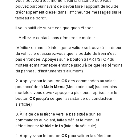
Vous pouvez à tout moment voir la distance que vous
pouvez parcourir avant de devoir faire l'appoint de liquide
d'échappement diesel dans l'afficheur de messages sur le
tableau de bord*.
Il vous suffit de suivre ces quelques étapes :
1. Mettez le contact sans démarrer le moteur
(Vérifiez qu'une clé intelligente valide se trouve à l'intérieur
du véhicule et assurez-vous que la pédale de frein n'est
pas enfoncée. Appuyez sur le bouton START/STOP du
moteur et maintenez-le enfoncé jusqu'à ce que les témoins
du panneau d'instruments s'allument)
2. Appuyez sur le bouton
OK
des commandes au volant
pour accéder à
Main Menu
(Menu principal) (sur certains
modèles, vous devez appuyer à plusieurs reprises sur le
bouton
OK
jusqu'à ce que l'assistance du conducteur
s'affiche)
3. À l'aide de la flèche vers le bas située sur les
commandes au volant, faites défiler le menu et
sélectionnez
Vehicle Info
(Infos du véhicule)
4. Appuyez sur le bouton
OK
pour valider la sélection