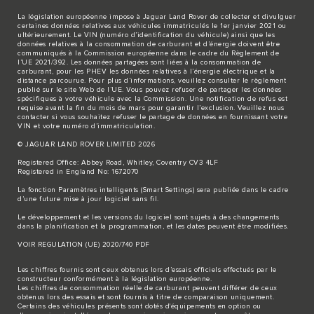
La législation européenne impose à Jaguar Land Rover de collecter et divulguer
certaines données relatives aux véhicules immatriculés le 1er janvier 2021 ou
ultérieurement. Le VIN (numéro d’identification du véhicule) ainsi que les
données relatives à la consommation de carburant et d’énergie doivent être
communiqués à la Commission européenne dans le cadre du Règlement de
l’UE 2021/392. Les données partagées sont liées à la consommation de
carburant, pour les PHEV les données relatives à l’énergie électrique et la
distance parcourue. Pour plus d’informations, veuillez consulter le règlement
publié sur le site
Web de l’UE
. Vous pouvez refuser de partager les données
spécifiques à votre véhicule avec la Commission. Une notification de refus est
requise avant la fin du mois de mars pour garantir l’exclusion. Veuillez
nous
contacter
si vous souhaitez refuser le partage de données en fournissant votre
VIN et votre numéro d’immatriculation.
© JAGUAR LAND ROVER LIMITED 2026
Registered Office: Abbey Road, Whitley, Coventry CV3 4LF
Registered in England No: 1672070
La fonction Paramètres intelligents (Smart Settings) sera publiée dans le cadre
d’une future mise à jour logiciel sans fil.
Le développement et les versions du logiciel sont sujets à des changements
dans la planification et la programmation, et les dates peuvent être modifiées.
VOIR REGULATION (UE) 2020/740 PDF
Les chiffres fournis sont ceux obtenus lors d’essais officiels effectués par le
constructeur conformément à la législation européenne.
Les chiffres de consommation réelle de carburant peuvent différer de ceux
obtenus lors des essais et sont fournis à titre de comparaison uniquement.
Certains des véhicules présents sont dotés d'équipements en option ou