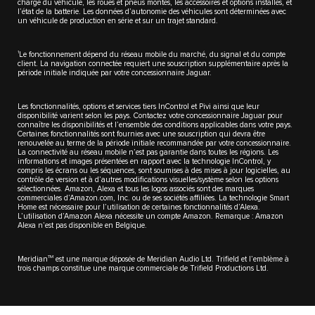
charge du véhicule, les roues et pneus montés, les accessoires et options installés, et
l’état de la batterie. Les données d’autonomie des véhicules sont déterminées avec
un véhicule de production en série et sur un trajet standard.
1
Le fonctionnement dépend du réseau mobile du marché, du signal et du compte
client. La navigation connectée requiert une souscription supplémentaire après la
période initiale indiquée par votre concessionnaire Jaguar.
Les fonctionnalités, options et services tiers InControl et Pivi ainsi que leur
disponibilité varient selon les pays. Contactez votre concessionnaire Jaguar pour
connaître les disponibilités et l’ensemble des conditions applicables dans votre pays.
Certaines fonctionnalités sont fournies avec une souscription qui devra être
renouvelée au terme de la période initiale recommandée par votre concessionnaire.
La connectivité au réseau mobile n’est pas garantie dans toutes les régions. Les
informations et images présentées en rapport avec la technologie InControl, y
compris les écrans ou les séquences, sont soumises à des mises à jour logicielles, au
contrôle de version et à d’autres modifications visuelles/système selon les options
sélectionnées. Amazon, Alexa et tous les logos associés sont des marques
commerciales d’Amazon.com, Inc. ou de ses sociétés affiliées. La technologie Smart
Home est nécessaire pour l’utilisation de certaines fonctionnalités d’Alexa.
L’utilisation d’Amazon Alexa nécessite un compte Amazon. Remarque : Amazon
Alexa n’est pas disponible en Belgique.
TM
Meridian
est une marque déposée de Meridian Audio Ltd. Trifield et l’emblème à
trois champs constitue une marque commerciale de Trifield Productions Ltd.