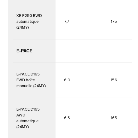
XE P250 RWD
automatique
7,7
175
(24MY)
E-PACE
E-PACE D165
FWD boîte
6,0
156
manuelle (24MY)
E-PACE D165
AWD
6,3
165
automatique
(24MY)