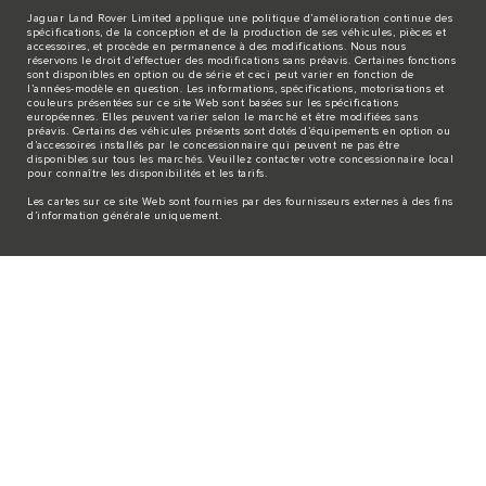
Jaguar Land Rover Limited applique une politique d’amélioration continue des
spécifications, de la conception et de la production de ses véhicules, pièces et
accessoires, et procède en permanence à des modifications. Nous nous
réservons le droit d’effectuer des modifications sans préavis. Certaines fonctions
sont disponibles en option ou de série et ceci peut varier en fonction de
l’années-modèle en question. Les informations, spécifications, motorisations et
couleurs présentées sur ce site Web sont basées sur les spécifications
européennes. Elles peuvent varier selon le marché et être modifiées sans
préavis. Certains des véhicules présents sont dotés d’équipements en option ou
d’accessoires installés par le concessionnaire qui peuvent ne pas être
disponibles sur tous les marchés. Veuillez contacter votre concessionnaire local
pour connaître les disponibilités et les tarifs.
Les cartes sur ce site Web sont fournies par des fournisseurs externes à des fins
d’information générale uniquement.