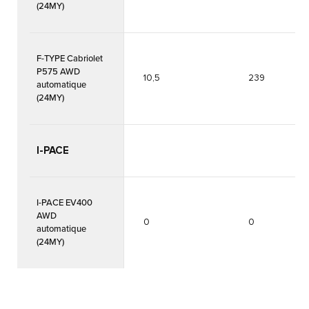
(24MY)
F-TYPE Cabriolet
P575 AWD
10,5
239
automatique
(24MY)
I-PACE
I-PACE EV400
AWD
0
0
automatique
(24MY)