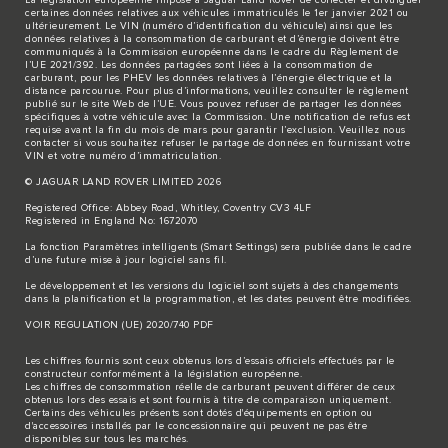
La législation européenne impose à Jaguar Land Rover de collecter et divulguer
certaines données relatives aux véhicules immatriculés le 1er janvier 2021 ou
ultérieurement. Le VIN (numéro d’identification du véhicule) ainsi que les
données relatives à la consommation de carburant et d’énergie doivent être
communiqués à la Commission européenne dans le cadre du Règlement de
l’UE 2021/392. Les données partagées sont liées à la consommation de
carburant, pour les PHEV les données relatives à l’énergie électrique et la
distance parcourue. Pour plus d’informations, veuillez consulter le règlement
publié sur le site
Web de l’UE
. Vous pouvez refuser de partager les données
spécifiques à votre véhicule avec la Commission. Une notification de refus est
requise avant la fin du mois de mars pour garantir l’exclusion. Veuillez
nous
contacter
si vous souhaitez refuser le partage de données en fournissant votre
VIN et votre numéro d’immatriculation.
© JAGUAR LAND ROVER LIMITED 2026
Registered Office: Abbey Road, Whitley, Coventry CV3 4LF
Registered in England No: 1672070
La fonction Paramètres intelligents (Smart Settings) sera publiée dans le cadre
d’une future mise à jour logiciel sans fil.
Le développement et les versions du logiciel sont sujets à des changements
dans la planification et la programmation, et les dates peuvent être modifiées.
VOIR REGULATION (UE) 2020/740 PDF
Les chiffres fournis sont ceux obtenus lors d’essais officiels effectués par le
constructeur conformément à la législation européenne.
Les chiffres de consommation réelle de carburant peuvent différer de ceux
obtenus lors des essais et sont fournis à titre de comparaison uniquement.
Certains des véhicules présents sont dotés d'équipements en option ou
d'accessoires installés par le concessionnaire qui peuvent ne pas être
disponibles sur tous les marchés.