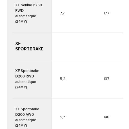
XF berline P250
RWD
7,7
177
automatique
(24MY)
XF
SPORTBRAKE
XF Sportbrake
D200 RWD
5,2
137
automatique
(24MY)
XF Sportbrake
D200 AWD
5,7
148
automatique
(24MY)