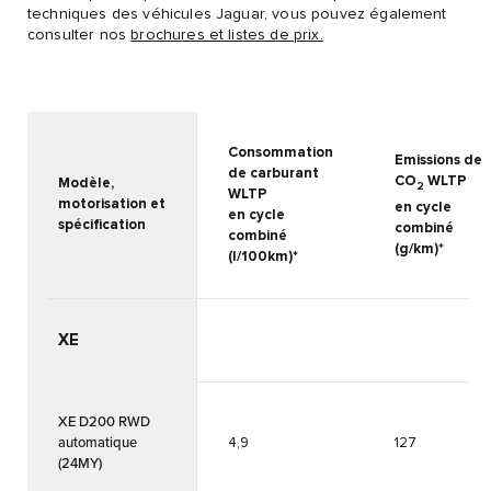
techniques des véhicules Jaguar, vous pouvez également
consulter nos
brochures et listes de prix.
Consommation
Emissions de
de carburant
CO
WLTP
Modèle,
2
WLTP
motorisation et
en cycle
en cycle
spécification
combiné
combiné
(g/km)*
(l/100km)*
XE
XE D200 RWD
automatique
4,9
127
(24MY)