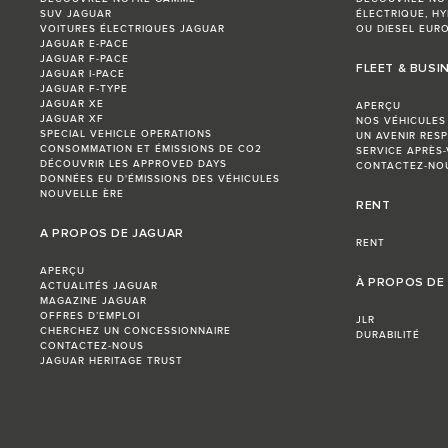
SUV JAGUAR
ÉLECTRIQUE, HY
VOITURES ÉLECTRIQUES JAGUAR
OU DIESEL EURO
JAGUAR E-PACE
JAGUAR F-PACE
FLEET & BUSI
JAGUAR I‑PACE
JAGUAR F‑TYPE
JAGUAR XE
APERÇU
JAGUAR XF
NOS VÉHICULES
SPECIAL VEHICLE OPERATIONS
UN AVENIR RES
CONSOMMATION ET ÉMISSIONS DE CO2
SERVICE APRÈS-
DÉCOUVRIR LES APPROVED DAYS
CONTACTEZ-NO
DONNÉES EU D'ÉMISSIONS DES VÉHICULES
NOUVELLE ÈRE
RENT
A PROPOS DE JAGUAR
RENT
APERÇU
À PROPOS DE
ACTUALITÉS JAGUAR
MAGAZINE JAGUAR
OFFRES D’EMPLOI
JLR
CHERCHEZ UN CONCESSIONNAIRE
DURABILITÉ
CONTACTEZ-NOUS
JAGUAR HERITAGE TRUST