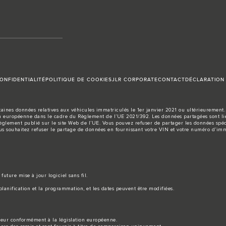
ONFIDENTIALITÉ
POLITIQUE DE COOKIES
JLR CORPORATE
CONTACT
DÉCLARATION 
aines données relatives aux véhicules immatriculés le 1er janvier 2021 ou ultérieurement. 
européenne dans le cadre du Règlement de l’UE 2021/392. Les données partagées sont liée
règlement publié sur le site
Web de l’UE
. Vous pouvez refuser de partager les données spéc
us souhaitez refuser le partage de données en fournissant votre VIN et votre numéro d’imm
future mise à jour logiciel sans fil.
lanification et la programmation, et les dates peuvent être modifiées.
ucteur conformément à la législation européenne.