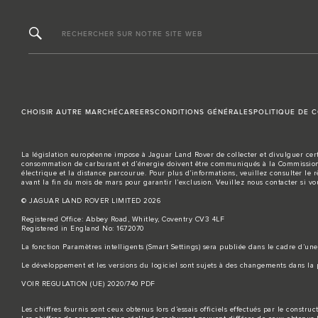
RECHERCHER SUR NOTRE SITE WEB
CHOISIR AUTRE MARCHÉ
CAREERS
CONDITIONS GÉNÉRALES
POLITIQUE DE C
La législation européenne impose à Jaguar Land Rover de collecter et divulguer cert
consommation de carburant et d’énergie doivent être communiqués à la Commission 
électrique et la distance parcourue. Pour plus d’informations, veuillez consulter le 
avant la fin du mois de mars pour garantir l’exclusion. Veuillez
nous contacter
si vo
© JAGUAR LAND ROVER LIMITED 2026
Registered Office: Abbey Road, Whitley, Coventry CV3 4LF
Registered in England No: 1672070
La fonction Paramètres intelligents (Smart Settings) sera publiée dans le cadre d’une 
Le développement et les versions du logiciel sont sujets à des changements dans la p
VOIR REGULATION (UE) 2020/740 PDF
Les chiffres fournis sont ceux obtenus lors d’essais officiels effectués par le constr