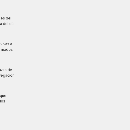
nes del
a del día
Si vas a
ormados
azas de
avegación
 que
los