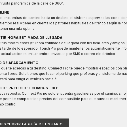
n vista panorámica de la calle de 360°.
NLINE
te encuentras de camino hacia un destino, el sistema supervisa las condicio
n tiempo real y tiene en cuenta los patrones habituales del tráfico según la hor
ener una ruta óptima.
TIR HORA ESTIMADA DE LLEGADA
tus movimientos y tu hora estimada de llegada con tus familiares y amigos. 
ás tarde de lo esperado, Touch Pro puede mantenerlos automáticamente inf
actualizaciones en tu nombre enviadas por SMS o correo electrónico.
O DE APARCAMIENTO
que te acercas a tu destino, Connect Pro te puede mostrar espacios con pl
nto libres. Solo tienes que tocar el parking que prefieras y el sistema de n
zará para dirigir el vehículo hacia él.
O DE PRECIO DEL COMBUSTIBLE
ca repostar, Connect Pro no solo encuentra gasolineras por el camino, sino
e permite comparar los precios del combustible para que puedas mantener 
jo control.
DESCUBRIR LA GUÍA DE USUARIO