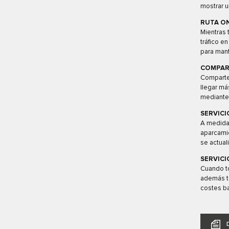
mostrar u
RUTA O
Mientras 
tráfico e
para mant
COMPAR
Comparte 
llegar m
mediante 
SERVICI
A medida 
aparcamie
se actuali
SERVICI
Cuando to
además t
costes ba