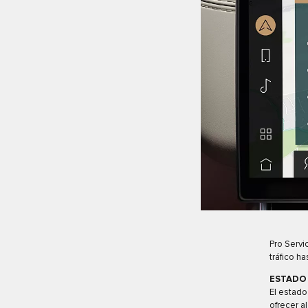
Pro Servi
tráfico h
ESTADO 
El estado
ofrecer a