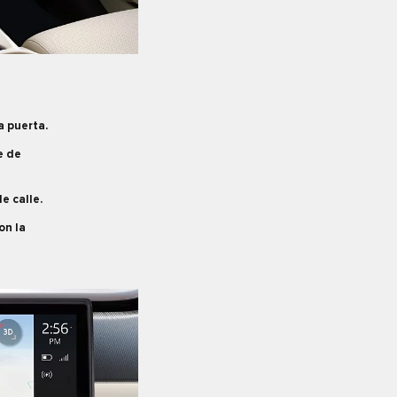
a puerta.
e de
e calle.
on la