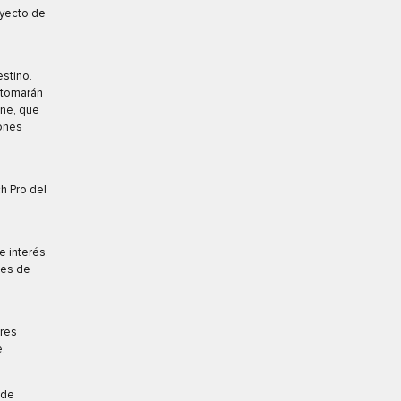
rayecto de
estino.
retomarán
one, que
tones
h Pro del
 interés.
nes de
tres
e.
ede