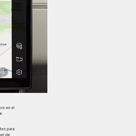
os en el
e.
ntes para
ner de