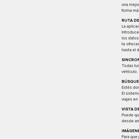
una mejor
forma más
RUTA DE
La aplica
Introduce
los datos
te ofrece
hasta el d
SINCRO
Todas tus
vehículo,
BÚSQUE
Estés don
El sistem
viajes en
VISTA D
Puede qu
desde arr
IMÁGENE
Para que 