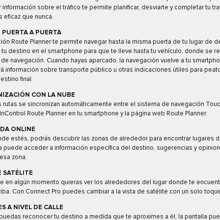
 información sobre el tráfico te permite planificar, desviarte y completar tu t
 eficaz que nunca.
 PUERTA A PUERTA
ción Route Planner te permite navegar hasta la misma puerta de tu lugar de d
 tu destino en el smartphone para que te lleve hasta tu vehículo, donde se 
 de navegación. Cuando hayas aparcado, la navegación vuelve a tu smartph
rá información sobre transporte público u otras indicaciones útiles para pea
estino final.
NIZACIÓN CON LA NUBE
 rutas se sincronizan automáticamente entre el sistema de navegación Touc
 InControl Route Planner en tu smartphone y la página web Route Planner.
DA ONLINE
de estés, podrás descubrir las zonas de alrededor para encontrar lugares de
a puede acceder a información específica del destino, sugerencias y opinio
 esa zona.
E SATÉLITE
e en algún momento quieras ver los alrededores del lugar donde te encuen
iba. Con Connect Pro puedes cambiar a la vista de satélite con un solo toqu
S A NIVEL DE CALLE
puedas reconocer tu destino a medida que te aproximes a él, la pantalla pu