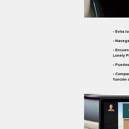
• Evita l
• Navega
• Encuen
Lonely Pl
• Puedes 
• Compar
función 